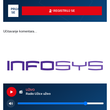
PRIJAVI
REGISTRUJ SE
SE
Učitavanje komentara...
UŽIVO
Radio Užice uživo