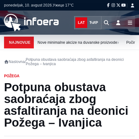
ponedeljak, 10. avgust 2026.
Ужице
17°C
LAT
ЋИР
›
NAJNOVIJE
Nove minimalne akcize na duvanske proizvode
Počinju
Potpuna obustava saobraćaja zbog asfaltiranja na deonici
Naslovna
/
Požega – Ivanjica
POŽEGA
Potpuna obustava
saobraćaja zbog
asfaltiranja na deonici
Požega – Ivanjica