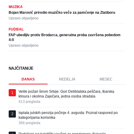
MUZIKA
Bojan Marović priredio muzičko veče za pamćenje na Zlatiboru
Upravo objavljeno
FUDBAL
FAP ubedljiv protiv Brodarca, generalna proba završena pobedom
4:0
Upravo objavljeno
NAJČITANIJE
DANAS
NEDELJA
MESEC
Veliki požari širom Srbije: Gori Deliblatska peščara, Ibarska
1
klisura i okolina Zaječara, jedna osoba stradala
413
pregleda
Isplata julskih penzija počinje 4. avgusta: Poznat raspored po
2
kategorijama korisnika
366
pregleda