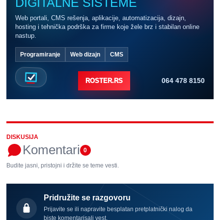
DIGITALNE SISTEME
Web portali, CMS rešenja, aplikacije, automatizacija, dizajn,
hosting i tehnička podrška za firme koje žele brz i stabilan online
nastup.
Programiranje
Web dizajn
CMS
064 478 8150
ROSTER.RS
DISKUSIJA
Komentari
0
Budite jasni, pristojni i držite se teme vesti.
Pridružite se razgovoru
Prijavite se ili napravite besplatan pretplatnički nalog da
biste komentarisali vest.