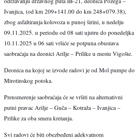
održavanju državnog puta IB-21, deonica Požega –
Ivanjica, (od km 209+141.00 do km 248+079.38),
zbog asfaltiranja kolovoza u punoj širini, u nedelju
09.11.2025. u periodu od 08 sati ujutru do ponedeljka
10.11.2025 u 06 sati vršiće se potpuna obustava
saobraćaja na deonici Arilje – Prilike u mestu Vigošte.
Deonica na kojoj se izvode radovi je od Mol pumpe do
Mirotinskog potoka.
Preusmerenje saobraćaja će se vršiti na alternativni
putni pravac Arilje – Guča – Kotraža – Ivanjica –
Prilike za oba smera kretanja.
Svi radovi će biti obezbeđeni adekvatnom