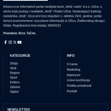
Infoera.rs je informativni portal medijske kuće „Vesti i radio“ d.o.o. Užice, u
okviru koje posluju i nedeljnik „Vesti“ i Radio Užice. Nastavljajući tradiciju
nedeljnika „Vesti“, čiji je prvi broj objavljen 1. oktobra 1941. godine, portal
donosi pravovremene i pouzdane informacije iz Užica, Zlatiborskog okruga i
Srbije. Registracioni broj medija: IN000231
Pouzdano. Brzo. Tačno.
KATEGORIJE
INFO
Srbija
O nama
Vesti
Marketing
Region
Impresum
Sport
Uslovi korišćenja
Kultura
Politika privatnosti
Zabava
Kontakt
Oglasi
NEWSLETTER