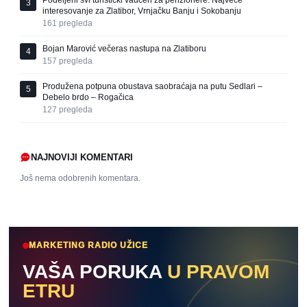
Podeljeni svi turistički vaučeri za penzionere: Najveće
3
interesovanje za Zlatibor, Vrnjačku Banju i Sokobanju
161
pregleda
Bojan Marović večeras nastupa na Zlatiboru
4
157
pregleda
Produžena potpuna obustava saobraćaja na putu Sedlari –
5
Debelo brdo – Rogačica
127
pregleda
NAJNOVIJI KOMENTARI
Još nema odobrenih komentara.
MARKETING RADIO UŽICE
VAŠA PORUKA
U PRAVOM
ETRU