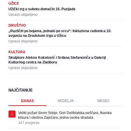
UŽICE
Užički trg u subotu domaćin 16. Puzijade
Upravo objavljeno
DRUŠTVO
„Različiti po bojama, jednaki po srcu“: Inkluzivna radionica 10.
avgusta na Gradskom trgu u Užicu
Upravo objavljeno
KULTURA
Skulpture Alekse Kokotović i Srđana Stefanovića u Galeriji
Kulturnog centra na Zlatiboru
Upravo objavljeno
NAJČITANIJE
DANAS
NEDELJA
MESEC
Veliki požari širom Srbije: Gori Deliblatska peščara, Ibarska
1
klisura i okolina Zaječara, jedna osoba stradala
347
pregleda