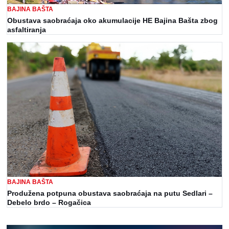
BAJINA BAŠTA
Obustava saobraćaja oko akumulacije HE Bajina Bašta zbog
asfaltiranja
BAJINA BAŠTA
Produžena potpuna obustava saobraćaja na putu Sedlari –
Debelo brdo – Rogačica