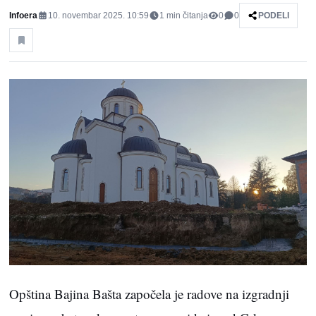
Infoera
10. novembar 2025. 10:59
1
min čitanja
0
0
PODELI
Opština Bajina Bašta započela je radove na izgradnji