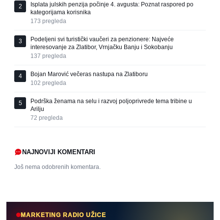
Isplata julskih penzija počinje 4. avgusta: Poznat raspored po
2
kategorijama korisnika
173
pregleda
Podeljeni svi turistički vaučeri za penzionere: Najveće
3
interesovanje za Zlatibor, Vrnjačku Banju i Sokobanju
137
pregleda
Bojan Marović večeras nastupa na Zlatiboru
4
102
pregleda
Podrška ženama na selu i razvoj poljoprivrede tema tribine u
5
Arilju
72
pregleda
NAJNOVIJI KOMENTARI
Još nema odobrenih komentara.
MARKETING RADIO UŽICE