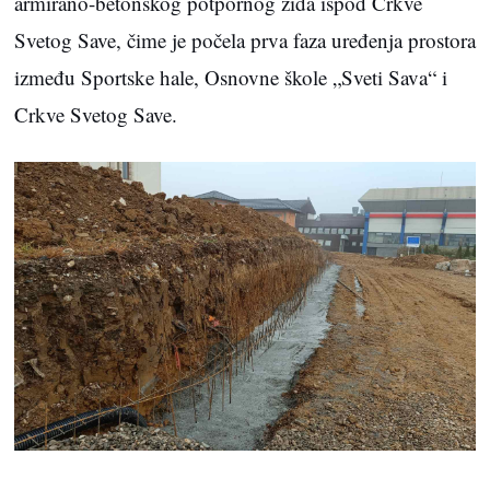
armirano-betonskog potpornog zida ispod Crkve
Svetog Save, čime je počela prva faza uređenja prostora
između Sportske hale, Osnovne škole „Sveti Sava“ i
Crkve Svetog Save.