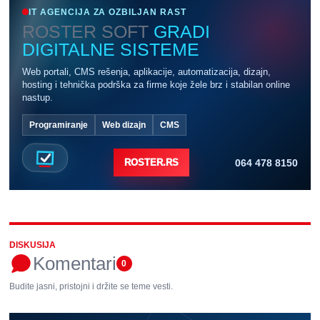
IT AGENCIJA ZA OZBILJAN RAST
ROSTER SOFT
GRADI
DIGITALNE SISTEME
Web portali, CMS rešenja, aplikacije, automatizacija, dizajn,
hosting i tehnička podrška za firme koje žele brz i stabilan online
nastup.
Programiranje
Web dizajn
CMS
064 478 8150
ROSTER.RS
DISKUSIJA
Komentari
0
Budite jasni, pristojni i držite se teme vesti.