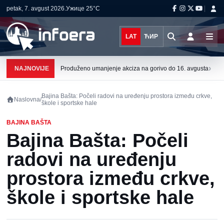
petak, 7. avgust 2026.
Ужице
25°C
LAT
ЋИР
›
NAJNOVIJE
Produženo umanjenje akciza na gorivo do 16. avgusta
Bajina Bašta: Počeli radovi na uređenju prostora između crkve,
Naslovna
/
škole i sportske hale
BAJINA BAŠTA
Bajina Bašta: Počeli
radovi na uređenju
prostora između crkve,
škole i sportske hale