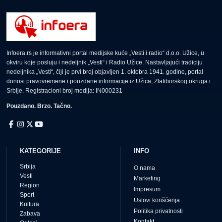
Infoera.rs je informativni portal medijske kuće „Vesti i radio“ d.o.o. Užice, u
okviru koje posluju i nedeljnik „Vesti“ i Radio Užice. Nastavljajući tradiciju
nedeljnika „Vesti“, čiji je prvi broj objavljen 1. oktobra 1941. godine, portal
donosi pravovremene i pouzdane informacije iz Užica, Zlatiborskog okruga i
Srbije. Registracioni broj medija: IN000231
Pouzdano. Brzo. Tačno.
KATEGORIJE
INFO
Srbija
O nama
Vesti
Marketing
Region
Impresum
Sport
Uslovi korišćenja
Kultura
Politika privatnosti
Zabava
Kontakt