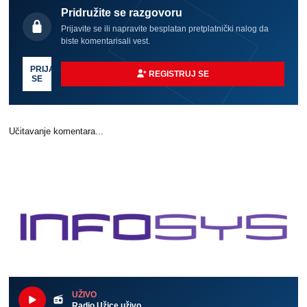
Pridružite se razgovoru
Prijavite se ili napravite besplatan pretplatnički nalog da
biste komentarisali vest.
PRIJAVI
REGISTRUJ SE
SE
Učitavanje komentara...
UŽIVO
Radio Užice uživo