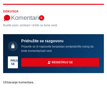
DISKUSIJA
Komentari
0
Budite jasni, pristojni i držite se teme vesti.
Pridružite se razgovoru
Prijavite se ili napravite besplatan pretplatnički nalog da
biste komentarisali vest.
PRIJAVI
REGISTRUJ SE
SE
Učitavanje komentara...