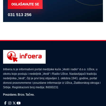
OGLAŠAVAJTE SE
031 513 256
Infoera.rs je informativni portal medijske kuće „Vesti i radio“ d.o.o. Užice, u
okviru koje posluju i nedeljnik „Vesti“ i Radio Užice. Nastavljajući tradiciju
nedeljnika „Vesti“, čiji je prvi broj objavljen 1. oktobra 1941. godine, portal
donosi pravovremene i pouzdane informacije iz Užica, Zlatiborskog okruga i
Srbije. Registracioni broj medija: IN000231
Pouzdano. Brzo. Tačno.