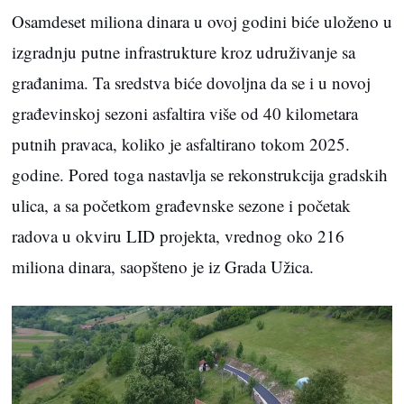
Osamdeset miliona dinara u ovoj godini biće uloženo u
izgradnju putne infrastrukture kroz udruživanje sa
građanima. Ta sredstva biće dovoljna da se i u novoj
građevinskoj sezoni asfaltira više od 40 kilometara
putnih pravaca, koliko je asfaltirano tokom 2025.
godine. Pored toga nastavlja se rekonstrukcija gradskih
ulica, a sa početkom građevnske sezone i početak
radova u okviru LID projekta, vrednog oko 216
miliona dinara, saopšteno je iz Grada Užica.