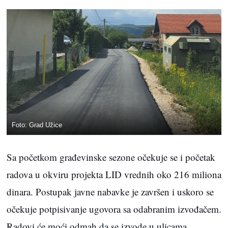
Foto: Grad Užice
Sa početkom građevinske sezone očekuje se i početak
radova u okviru projekta LID vrednih oko 216 miliona
dinara. Postupak javne nabavke je završen i uskoro se
očekuje potpisivanje ugovora sa odabranim izvođačem.
Radovi će moći odmah da se izvode u ulicama