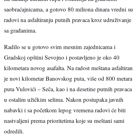
saobraćajnicama, a gotovo 80 miliona dinara vredni su
radovi na asfaltiranju putnih pravaca kroz udruživanje
sa građanima.
Radilo se u gotovo svim mesnim zajednicama i
Gradskoj opštini Sevojno i postavljeno je oko 40
kilometara novog asafalta. Na radost meštana asfaltiran
je novi kilometar Banovskog puta, više od 800 metara
puta Vulovići – Seča, kao i na desetine putnih pravaca
u ostalim užičkim selima. Nakon postupaka javnih
nabavki i sa početkom lepog vremena radovi će biti
nastvaljeni prema prioritetima koje su meštani sami
odredili.