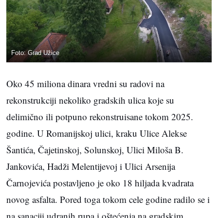
Foto: Grad Užice
Oko 45 miliona dinara vredni su radovi na
rekonstrukciji nekoliko gradskih ulica koje su
delimično ili potpuno rekonstruisane tokom 2025.
godine. U Romanijskoj ulici, kraku Ulice Alekse
Šantića, Čajetinskoj, Solunskoj, Ulici Miloša B.
Jankovića, Hadži Melentijevoj i Ulici Arsenija
Čarnojevića postavljeno je oko 18 hiljada kvadrata
novog asfalta. Pored toga tokom cele godine radilo se i
na sanaciji udranih rupa i oštećenja na gradskim