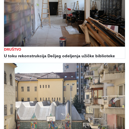
DRUŠTVO
U toku rekonstrukcija Dečjeg odeljenja užičke biblioteke