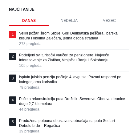
NAJČITANIJE
DANAS
NEDELJA
MESEC
Veliki požari širom Srbije: Gori Deliblatska peščara, Ibarska
1
klisura i okolina Zaječara, jedna osoba stradala
273
pregleda
Podeljeni svi turistički vaučeri za penzionere: Najveće
2
interesovanje za Zlatibor, Vrnjačku Banju i Sokobanju
105
pregleda
Isplata julskih penzija počinje 4. avgusta: Poznat raspored po
3
kategorijama korisnika
79
pregleda
Počela rekonstrukcija puta Drežnik–Severovo: Obnova deonice
4
duge 2,7 kilometara
44
pregleda
Produžena potpuna obustava saobraćaja na putu Sedlari –
5
Debelo brdo – Rogačica
39
pregleda