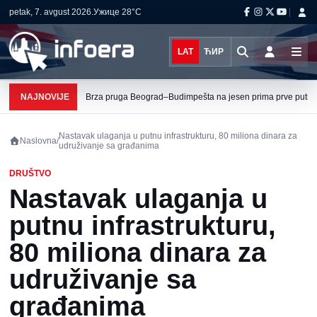
petak, 7. avgust 2026.
Ужице
28°C
LAT
ЋИР
NAJNOVIJE
Brza pruga Beograd–Budimpešta na jesen prima prve putni
Nastavak ulaganja u putnu infrastrukturu, 80 miliona dinara za
Naslovna
/
udruživanje sa građanima
DRUŠTVO
Nastavak ulaganja u
putnu infrastrukturu,
80 miliona dinara za
udruživanje sa
građanima