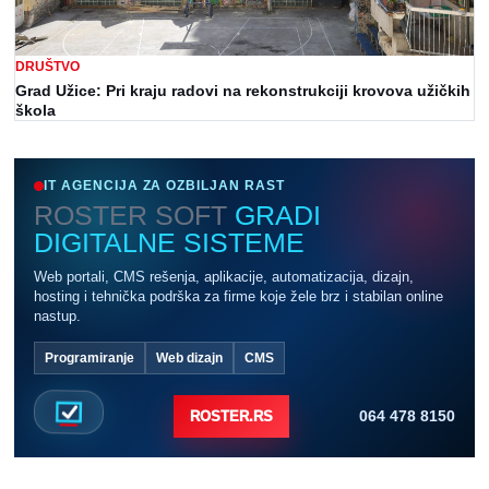
DRUŠTVO
Grad Užice: Pri kraju radovi na rekonstrukciji krovova užičkih
škola
IT AGENCIJA ZA OZBILJAN RAST
ROSTER SOFT
GRADI
DIGITALNE SISTEME
Web portali, CMS rešenja, aplikacije, automatizacija, dizajn,
hosting i tehnička podrška za firme koje žele brz i stabilan online
nastup.
Programiranje
Web dizajn
CMS
064 478 8150
ROSTER.RS