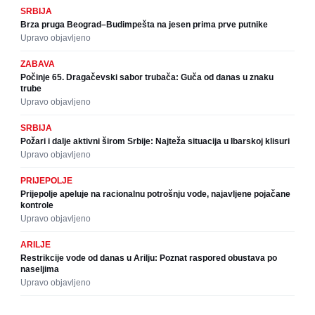
SRBIJA
Brza pruga Beograd–Budimpešta na jesen prima prve putnike
Upravo objavljeno
ZABAVA
Počinje 65. Dragačevski sabor trubača: Guča od danas u znaku
trube
Upravo objavljeno
SRBIJA
Požari i dalje aktivni širom Srbije: Najteža situacija u Ibarskoj klisuri
Upravo objavljeno
PRIJEPOLJE
Prijepolje apeluje na racionalnu potrošnju vode, najavljene pojačane
kontrole
Upravo objavljeno
ARILJE
Restrikcije vode od danas u Arilju: Poznat raspored obustava po
naseljima
Upravo objavljeno