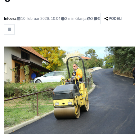
Infoera
10. februar 2026. 10:04
2
min čitanja
2
0
PODELI