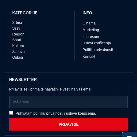
KATEGORIJE
INFO
Srbija
O nama
Vesti
Marketing
Region
Impresum
Sport
Uslovi korišćenja
Kultura
Politika privatnosti
Zabava
Kontakt
Oglasi
NEWSLETTER
Prijavite se i primajte najvažnije vesti na vaš email.
Prihvatam
politiku privatnosti
i
uslove korišćenja
.
PRIJAVI SE