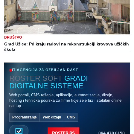
DRUŠTVO
Grad Užice: Pri kraju radovi na rekonstrukciji krovova užičkih
škola
IT AGENCIJA ZA OZBILJAN RAST
ROSTER SOFT
GRADI
DIGITALNE SISTEME
Web portali, CMS rešenja, aplikacije, automatizacija, dizajn,
hosting i tehnička podrška za firme koje žele brz i stabilan online
nastup.
Programiranje
Web dizajn
CMS
064 478 8150
ROSTER.RS