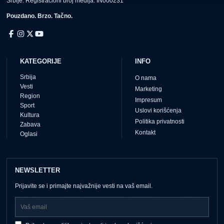
Srbije. Registracioni broj medija: IN000231
Pouzdano. Brzo. Tačno.
KATEGORIJE
INFO
Srbija
O nama
Vesti
Marketing
Region
Impresum
Sport
Uslovi korišćenja
Kultura
Politika privatnosti
Zabava
Kontakt
Oglasi
NEWSLETTER
Prijavite se i primajte najvažnije vesti na vaš email.