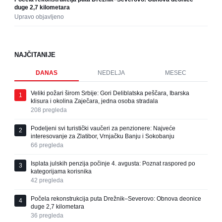
duge 2,7 kilometara
Upravo objavljeno
NAJČITANIJE
DANAS
NEDELJA
MESEC
Veliki požari širom Srbije: Gori Deliblatska peščara, Ibarska
1
klisura i okolina Zaječara, jedna osoba stradala
208
pregleda
Podeljeni svi turistički vaučeri za penzionere: Najveće
2
interesovanje za Zlatibor, Vrnjačku Banju i Sokobanju
66
pregleda
Isplata julskih penzija počinje 4. avgusta: Poznat raspored po
3
kategorijama korisnika
42
pregleda
Počela rekonstrukcija puta Drežnik–Severovo: Obnova deonice
4
duge 2,7 kilometara
36
pregleda