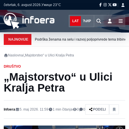
četvrtak, 6. avgust 2026.
Ужице
23°C
LAT
ЋИР
NAJNOVIJE
Podrška ženama na selu i razvoj poljoprivrede tema tribine u 
Naslovna
/
„Majstorstvo“ u Ulici Kralja Petra
DRUŠTVO
„Majstorstvo“ u Ulici
Kralja Petra
Infoera
5. maj 2026. 11:59
1
min čitanja
0
0
PODELI