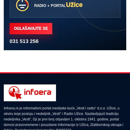
Užice
RADIO + PORTAL
OGLAŠAVAJTE SE
031 513 256
Infoera.rs je informativni portal medijske kuće „Vesti i radio“ d.o.o. Užice, u
okviru koje posluju i nedeljnik „Vesti“ i Radio Užice. Nastavljajući tradiciju
nedeljnika „Vesti“, čiji je prvi broj objavljen 1. oktobra 1941. godine, portal
donosi pravovremene i pouzdane informacije iz Užica, Zlatiborskog okruga i