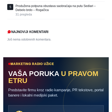
Produžena potpuna obustava saobraćaja na putu Sedlari –
5
Debelo brdo – Rogačica
31
pregleda
NAJNOVIJI KOMENTARI
Još nema odobrenih komentara.
MARKETING RADIO UŽICE
VAŠA PORUKA
U PRAVOM
ETRU
Predstavite firmu kroz radio kampanje, PR tekstove, portal
banere i lokalni medijski paket.