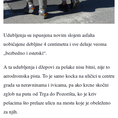
Udubljenja su ispunjena novim slojem asfalta
uobičajene debljine 4 centimetra i sve deluje veoma
„bezbedno i estetski“.
A ta udubljenja i džepovi za pešake nisu bitni, nije to
aerodromska pista. To je samo kocka na uličici u centru
grada sa neravninama i ivicama, pa ako krcne skočni
zglob na putu od Trga do Pozorišta, ko je kriv
pešacima što prelaze ulicu na mestu koje je obeleženo
za njih.