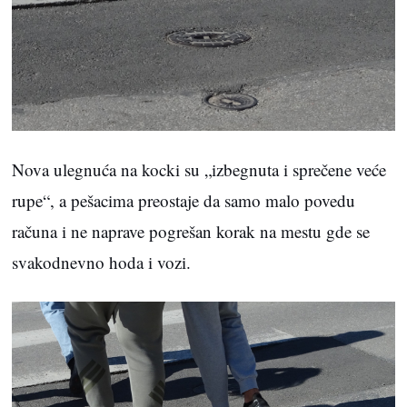
Nova ulegnuća na kocki su „izbegnuta i sprečene veće
rupe“, a pešacima preostaje da samo malo povedu
računa i ne naprave pogrešan korak na mestu gde se
svakodnevno hoda i vozi.