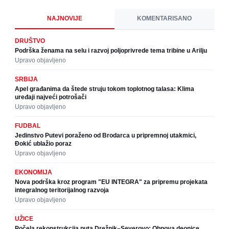
NAJNOVIJE
KOMENTARISANO
DRUŠTVO
Podrška ženama na selu i razvoj poljoprivrede tema tribine u Arilju
Upravo objavljeno
SRBIJA
Apel građanima da štede struju tokom toplotnog talasa: Klima
uređaji najveći potrošači
Upravo objavljeno
FUDBAL
Jedinstvo Putevi poraženo od Brodarca u pripremnoj utakmici,
Đokić ublažio poraz
Upravo objavljeno
EKONOMIJA
Nova podrška kroz program "EU INTEGRA" za pripremu projekata
integralnog teritorijalnog razvoja
Upravo objavljeno
UŽICE
Počela rekonstrukcija puta Drežnik–Severovo: Obnova deonice