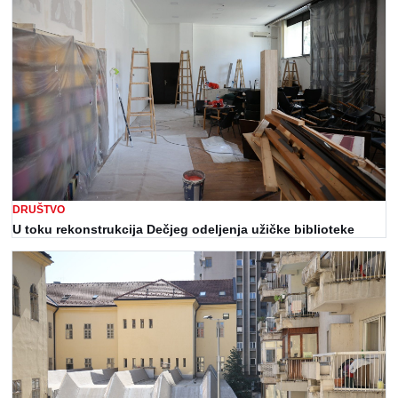
DRUŠTVO
U toku rekonstrukcija Dečjeg odeljenja užičke biblioteke