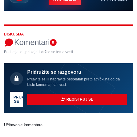
DISKUSIJA
Komentari
0
Budite jasni, pristojni i držite se teme vesti.
Pridružite se razgovoru
Prijavite se ili napravite besplatan pretplatnički nalog da
biste komentarisali vest.
PRIJAVI
REGISTRUJ SE
SE
Učitavanje komentara...