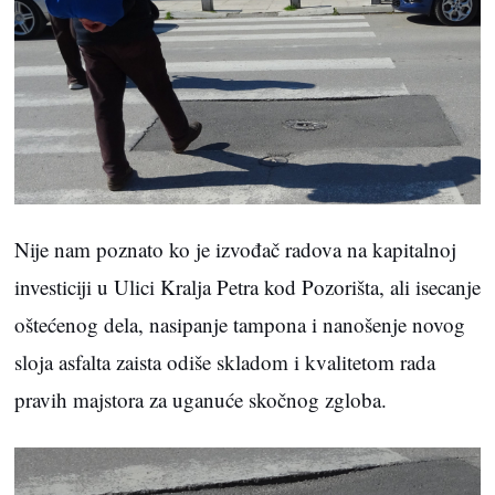
Nije nam poznato ko je izvođač radova na kapitalnoj
investiciji u Ulici Kralja Petra kod Pozorišta, ali isecanje
oštećenog dela, nasipanje tampona i nanošenje novog
sloja asfalta zaista odiše skladom i kvalitetom rada
pravih majstora za uganuće skočnog zgloba.