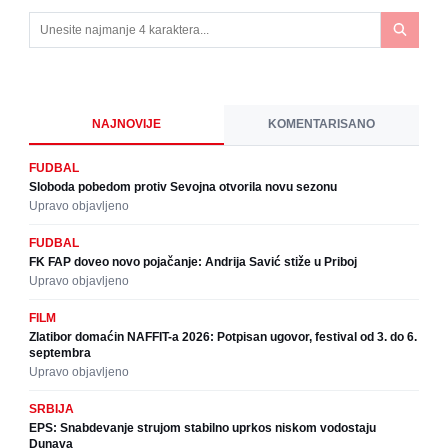
NAJNOVIJE
KOMENTARISANO
FUDBAL
Sloboda pobedom protiv Sevojna otvorila novu sezonu
Upravo objavljeno
FUDBAL
FK FAP doveo novo pojačanje: Andrija Savić stiže u Priboj
Upravo objavljeno
FILM
Zlatibor domaćin NAFFIT-a 2026: Potpisan ugovor, festival od 3. do 6.
septembra
Upravo objavljeno
SRBIJA
EPS: Snabdevanje strujom stabilno uprkos niskom vodostaju
Dunava