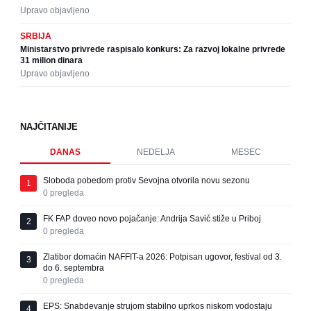
Upravo objavljeno
SRBIJA
Ministarstvo privrede raspisalo konkurs: Za razvoj lokalne privrede
31 milion dinara
Upravo objavljeno
NAJČITANIJE
DANAS
NEDELJA
MESEC
Sloboda pobedom protiv Sevojna otvorila novu sezonu
1
0
pregleda
FK FAP doveo novo pojačanje: Andrija Savić stiže u Priboj
2
0
pregleda
Zlatibor domaćin NAFFIT-a 2026: Potpisan ugovor, festival od 3.
3
do 6. septembra
0
pregleda
EPS: Snabdevanje strujom stabilno uprkos niskom vodostaju
4