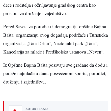
dece i roditelja i oživljavanje gradskog centra kao
prostora za druženje i zajedništvo.
Pored Saveta za porodicu i demografiju opštine Bajina
Bašta, organizaciju ovog događaja podržaće i Turistička
organizacija „Tara-Drina“, Nacionalni park „Tara“,
Kancelarija za mlade i Predškolska ustanova „Neven“.
Iz Opštine Bajina Bašta pozivaju sve građane da dođu i
podrže najmlađe u danu posvećenom sportu, porodici,
druženju i zajedništvu.
AUTOR TEKSTA