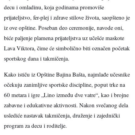
decu i omladinu, koja godinama promoviše
prijateljstvo, fer-plej i zdrave stilove života, saopšteno je
iz ove opštine. Poseban deo ceremonije, navode oni,
biće paljenje plamena prijateljstva uz učešće maskote
Lava Viktora, čime će simbolično biti označen početak
sportskog dana i takmičenja.
Kako ističu iz Opštine Bajina Bašta, najmlađe učesnike
očekuju zanimljive sportske discipline, poput trke na
60 metara i igre „Lino između dve vatre“, kao i brojne
zabavne i edukativne aktivnosti. Nakon svečanog dela
uslediće nastavak takmičenja, druženje i zajednički
program za decu i roditelje.