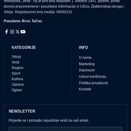
nedeljnika „Vesti“, čiji je prvi broj objavljen 1. oktobra 1941. godine, portal
donosi pravovremene i pouzdane informacije iz Užica, Zlatiborskog okruga i
Srbije. Registracioni broj medija: IN000231
Pouzdano. Brzo. Tačno.
KATEGORIJE
INFO
Srbija
O nama
Vesti
Marketing
Region
Impresum
Sport
Uslovi korišćenja
Kultura
Politika privatnosti
Zabava
Kontakt
Oglasi
NEWSLETTER
Prijavite se i primajte najvažnije vesti na vaš email.