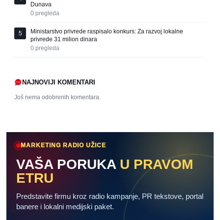
Dunava
0
pregleda
Ministarstvo privrede raspisalo konkurs: Za razvoj lokalne
5
privrede 31 milion dinara
0
pregleda
NAJNOVIJI KOMENTARI
Još nema odobrenih komentara.
MARKETING RADIO UŽICE
VAŠA PORUKA
U PRAVOM
ETRU
Predstavite firmu kroz radio kampanje, PR tekstove, portal
banere i lokalni medijski paket.