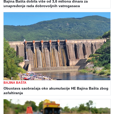
Bajina Bašta dobila više od 3,6 miliona dinara za
unapređenje rada dobrovoljnih vatrogasaca
BAJINA BAŠTA
Obustava saobraćaja oko akumulacije HE Bajina Bašta zbog
asfaltiranja