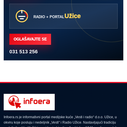
Užice
RADIO + PORTAL
OGLAŠAVAJTE SE
031 513 256
Infoera.rs je informativni portal medijske kuće „Vesti i radio“ d.o.o. Užice, u
okviru koje posluju i nedeljnik „Vesti“ i Radio Užice. Nastavljajući tradiciju