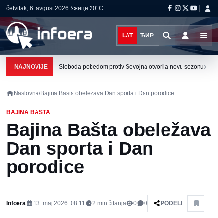
četvrtak, 6. avgust 2026.
Ужице
20°C
LAT
ЋИР
›
NAJNOVIJE
Sloboda pobedom protiv Sevojna otvorila novu sezonu
Naslovna
/
Bajina Bašta obeležava Dan sporta i Dan porodice
BAJINA BAŠTA
Bajina Bašta obeležava
Dan sporta i Dan
porodice
Infoera
13. maj 2026. 08:11
2
min čitanja
0
0
PODELI