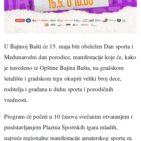
U Bajinoj Bašti će 15. maja biti obeležen Dan sporta i
Međunarodni dan porodice, manifestacije koje će, kako
je navedeno iz Opštine Bajina Bašta, na gradskom
šetalištu i gradskom trgu okupiti veliki broj dece,
roditelja i građana u duhu sporta i porodičnih
vrednosti.
Program će početi u 10 časova svečanim otvaranjem i
predstavljanjem Plazma Sportskih igara mladih,
najveće regionalne manifestacije amaterskog sporta za