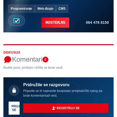
Programiranje
Web dizajn
CMS
064 478 8150
ROSTER.RS
DISKUSIJA
Komentari
0
Budite jasni, pristojni i držite se teme vesti.
Pridružite se razgovoru
Prijavite se ili napravite besplatan pretplatnički nalog da
biste komentarisali vest.
PRIJAVI
REGISTRUJ SE
SE