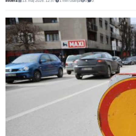
Infoera
13. maj 2026. 12:57
1
min čitanja
0
0