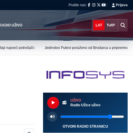
Pratite nas:
Prijava
RADIO UŽIVO
LAT
ЋИР
›
aji najveći potrošači
Jedinstvo Putevi poraženo od Brodarca u pripremnoj ut
UŽIVO
Radio Užice uživo
OTVORI RADIO STRANICU