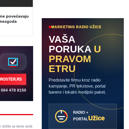
ine povećavaju
h nezgoda
MARKETING RADIO UŽICE
VAŠA
PORUKA
U
PRAVOM
ETRU
ROSTER.RS
Predstavite firmu kroz radio
kampanje, PR tekstove, portal
064 478 8150
banere i lokalni medijski paket.
RADIO +
Užice
PORTAL
 i držite se teme vesti.