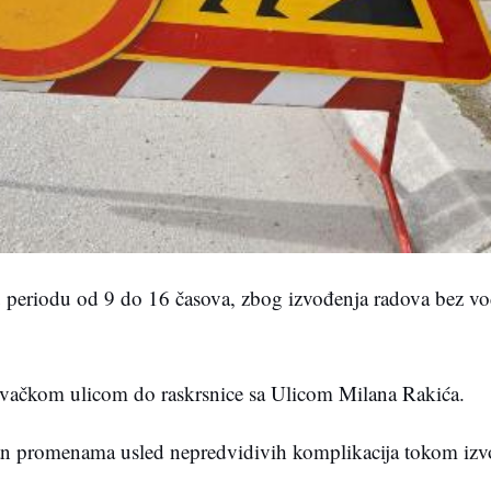
u periodu od 9 do 16 časova, zbog izvođenja radova bez vo
ovačkom ulicom do raskrsnice sa Ulicom Milana Rakića.
žan promenama usled nepredvidivih komplikacija tokom izv