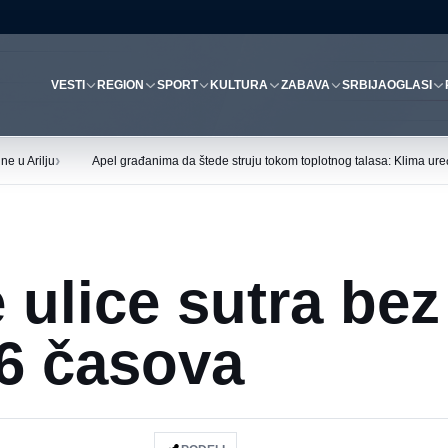
VESTI
REGION
SPORT
KULTURA
ZABAVA
SRBIJA
OGLASI
›
ne u Arilju
Apel građanima da štede struju tokom toplotnog talasa: Klima uređ
 ulice sutra bez
6 časova