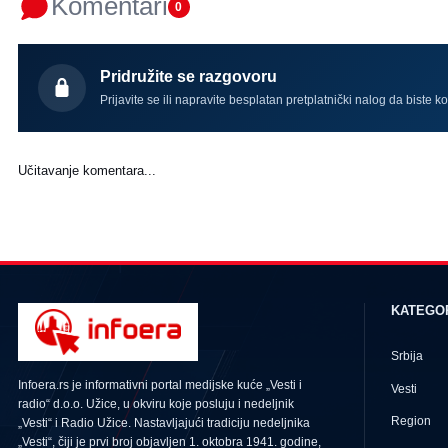
Komentari
0
Pridružite se razgovoru
Prijavite se ili napravite besplatan pretplatnički nalog da biste k
Učitavanje komentara...
KATEGO
Srbija
Infoera.rs je informativni portal medijske kuće „Vesti i
Vesti
radio“ d.o.o. Užice, u okviru koje posluju i nedeljnik
Region
„Vesti“ i Radio Užice. Nastavljajući tradiciju nedeljnika
„Vesti“, čiji je prvi broj objavljen 1. oktobra 1941. godine,