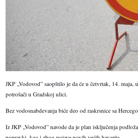
JKP „Vodovod” saopštilo je da će u četvrtak, 14. maja, 
potrošači u Gradskoj ulici.
Bez vodosnabdevanja biće deo od raskrsnice sa Herceg
Iz JKP „Vodovod” navode da je plan isključenja podlo
popravki, kao i zbog pojave novih većih havarija.