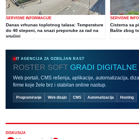
SERVISNE INFORMACIJE
SERVISNE INF
Danas vrhunac toplotnog talasa: Temperature
Cisterna sa p
do 40 stepeni, na snazi preporuke za rad na
Bašte zbog t
vrućini
IT AGENCIJA ZA OZBILJAN RAST
ROSTER SOFT
GRADI DIGITALNE
Web portali, CMS rešenja, aplikacije, automatizacija, diza
firme koje žele brz i stabilan online nastup.
Programiranje
Web dizajn
CMS
Automatizacija
Hosting
DISKUSIJA