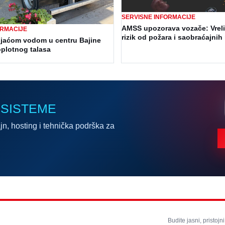
SERVISNE INFORMACIJE
AMSS upozorava vozače: Vrel
ORMACIJE
rizik od požara i saobraćajni
ijaćom vodom u centru Bajine
oplotnog talasa
 SISTEME
jn, hosting i tehnička podrška za
Budite jasni, pristojni