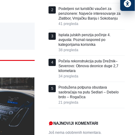
Podeljeni svi turistički vaučeri za
2
penzionere: Najveće interesovanje za
Zlatibor, Vrnjačku Banju i Sokobanju
41
pregleda
Isplata julskih penzija počinje 4.
3
avgusta: Poznat raspored po
kategorijama korisnika
38
pregleda
Počela rekonstrukcija puta Drežnik–
4
Severovo: Obnova deonice duge 2,7
kilometara
34
pregleda
Produžena potpuna obustava
5
saobraćaja na putu Sedlari – Debelo
brdo – Rogačica
21
pregleda
NAJNOVIJI KOMENTARI
Još nema odobrenih komentara.