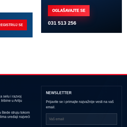
OGLAŠAVAJTE SE
031 513 256
REGISTRUJ SE
NEWSLETTER
 selu i razvoj
tribine u Arilju
Prijavite se i primajte najvažnije vesti na vaš
email.
 štede struju tokom
Klima uređaji najveći