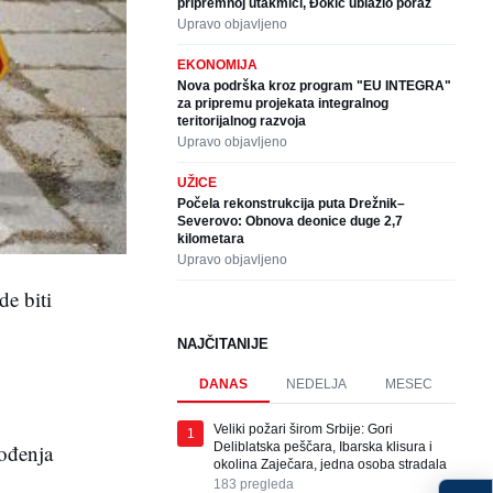
pripremnoj utakmici, Đokić ublažio poraz
Upravo objavljeno
EKONOMIJA
Nova podrška kroz program "EU INTEGRA"
za pripremu projekata integralnog
teritorijalnog razvoja
Upravo objavljeno
UŽICE
Počela rekonstrukcija puta Drežnik–
Severovo: Obnova deonice duge 2,7
kilometara
Upravo objavljeno
de biti
NAJČITANIJE
DANAS
NEDELJA
MESEC
Veliki požari širom Srbije: Gori
1
ođenja
Deliblatska peščara, Ibarska klisura i
okolina Zaječara, jedna osoba stradala
183
pregleda