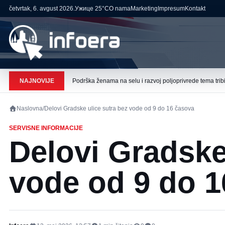
četvrtak, 6. avgust 2026.
Ужице
25°C
O nama
Marketing
Impresum
Kontakt
NAJNOVIJE
Podrška ženama na selu i razvoj poljoprivrede tema tribi
Naslovna
/
Delovi Gradske ulice sutra bez vode od 9 do 16 časova
SERVISNE INFORMACIJE
Delovi Gradske
vode od 9 do 1