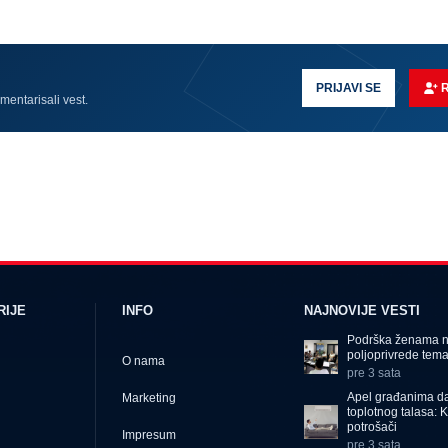
PRIJAVI SE
omentarisali vest.
RIJE
INFO
NAJNOVIJE VESTI
Podrška ženama na
poljoprivrede tema 
O nama
pre 3 sata
Apel građanima da
Marketing
toplotnog talasa: 
potrošači
Impresum
pre 3 sata