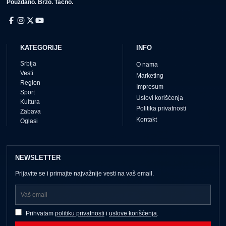
Pouzdano. Brzo. Tačno.
KATEGORIJE
INFO
Srbija
O nama
Vesti
Marketing
Region
Impresum
Sport
Uslovi korišćenja
Kultura
Politika privatnosti
Zabava
Kontakt
Oglasi
NEWSLETTER
Prijavite se i primajte najvažnije vesti na vaš email.
Prihvatam
politiku privatnosti
i
uslove korišćenja
.