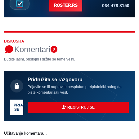
064 478 8150
ROSTER.RS
DISKUSIJA
Komentari
0
Budite jasni, pristojni i držite se teme vesti.
Pridružite se razgovoru
Prijavite se ili napravite besplatan pretplatnički nalog da
biste komentarisali vest.
PRIJAVI
REGISTRUJ SE
SE
Učitavanje komentara...