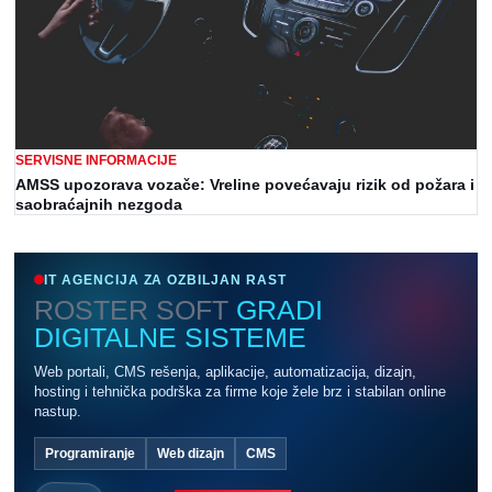
SERVISNE INFORMACIJE
AMSS upozorava vozače: Vreline povećavaju rizik od požara i
saobraćajnih nezgoda
IT AGENCIJA ZA OZBILJAN RAST
ROSTER SOFT
GRADI
DIGITALNE SISTEME
Web portali, CMS rešenja, aplikacije, automatizacija, dizajn,
hosting i tehnička podrška za firme koje žele brz i stabilan online
nastup.
Programiranje
Web dizajn
CMS