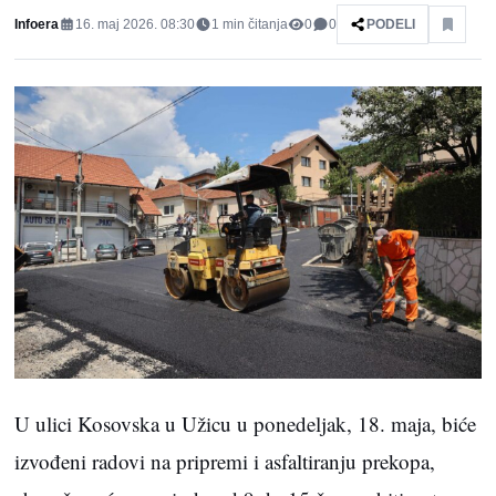
Infoera
16. maj 2026. 08:30
1
min čitanja
0
0
PODELI
U ulici Kosovska u Užicu u ponedeljak, 18. maja, biće
izvođeni radovi na pripremi i asfaltiranju prekopa,