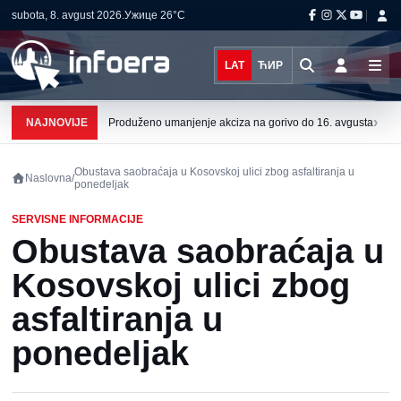
subota, 8. avgust 2026.
Ужице
26°C
LAT
ЋИР
›
NAJNOVIJE
Produženo umanjenje akciza na gorivo do 16. avgusta
Obustava saobraćaja u Kosovskoj ulici zbog asfaltiranja u
Naslovna
/
ponedeljak
SERVISNE INFORMACIJE
Obustava saobraćaja u
Kosovskoj ulici zbog
asfaltiranja u
ponedeljak