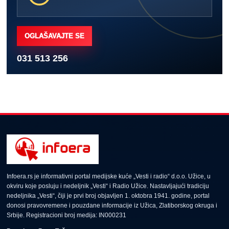
OGLAŠAVAJTE SE
031 513 256
Infoera.rs je informativni portal medijske kuće „Vesti i radio“ d.o.o. Užice, u
okviru koje posluju i nedeljnik „Vesti“ i Radio Užice. Nastavljajući tradiciju
nedeljnika „Vesti“, čiji je prvi broj objavljen 1. oktobra 1941. godine, portal
donosi pravovremene i pouzdane informacije iz Užica, Zlatiborskog okruga i
Srbije. Registracioni broj medija: IN000231