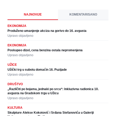
NAJNOVIJE
KOMENTARISANO
EKONOMIJA
Produženo umanjenje akciza na gorivo do 16. avgusta
Upravo objavljeno
EKONOMIJA
Poskupeo dizel, cena benzina ostala nepromenjena
Upravo objavljeno
UŽICE
Užički trg u subotu domaćin 16. Puzijade
Upravo objavljeno
DRUŠTVO
„Različiti po bojama, jednaki po srcu“: Inkluzivna radionica 10.
avgusta na Gradskom trgu u Užicu
Upravo objavljeno
KULTURA
Skulpture Alekse Kokotović i Srđana Stefanovića u Galeriji