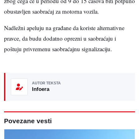
zbog čega će u periodu od 9 do 15 časova biti potpuno
obustavljen saobraćaj za motorna vozila.
Nadležni apeluju na građane da koriste alternativne
pravce, da budu dodatno oprezni u saobraćaju i
poštuju privremenu saobraćajnu signalizaciju.
AUTOR TEKSTA
Infoera
Povezane vesti