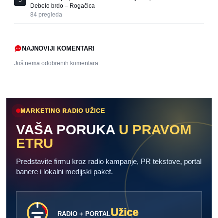
Debelo brdo – Rogačica
84
pregleda
NAJNOVIJI KOMENTARI
Još nema odobrenih komentara.
MARKETING RADIO UŽICE
VAŠA PORUKA
U PRAVOM
ETRU
Predstavite firmu kroz radio kampanje, PR tekstove, portal
banere i lokalni medijski paket.
Užice
RADIO + PORTAL