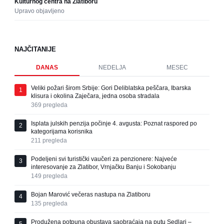
Kulturnog centra na Zlatiboru
Upravo objavljeno
NAJČITANIJE
DANAS
NEDELJA
MESEC
Veliki požari širom Srbije: Gori Deliblatska peščara, Ibarska
1
klisura i okolina Zaječara, jedna osoba stradala
369
pregleda
Isplata julskih penzija počinje 4. avgusta: Poznat raspored po
2
kategorijama korisnika
211
pregleda
Podeljeni svi turistički vaučeri za penzionere: Najveće
3
interesovanje za Zlatibor, Vrnjačku Banju i Sokobanju
149
pregleda
Bojan Marović večeras nastupa na Zlatiboru
4
135
pregleda
Produžena potpuna obustava saobraćaja na putu Sedlari –
5