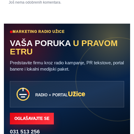
Još nema odobrenih komentara.
MARKETING RADIO UŽICE
VAŠA PORUKA
U PRAVOM
ETRU
Predstavite firmu kroz radio kampanje, PR tekstove, portal
banere i lokalni medijski paket.
Užice
RADIO + PORTAL
OGLAŠAVAJTE SE
031 513 256