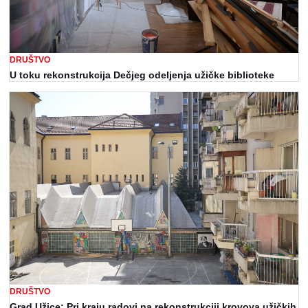
DRUŠTVO
U toku rekonstrukcija Dečjeg odeljenja užičke biblioteke
DRUŠTVO
Grad Užice: Pri kraju radovi na rekonstrukciji krovova užičkih