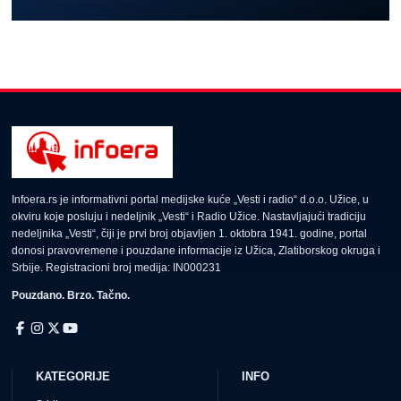
Infoera.rs je informativni portal medijske kuće „Vesti i radio“ d.o.o. Užice, u
okviru koje posluju i nedeljnik „Vesti“ i Radio Užice. Nastavljajući tradiciju
nedeljnika „Vesti“, čiji je prvi broj objavljen 1. oktobra 1941. godine, portal
donosi pravovremene i pouzdane informacije iz Užica, Zlatiborskog okruga i
Srbije. Registracioni broj medija: IN000231
Pouzdano. Brzo. Tačno.
KATEGORIJE
INFO