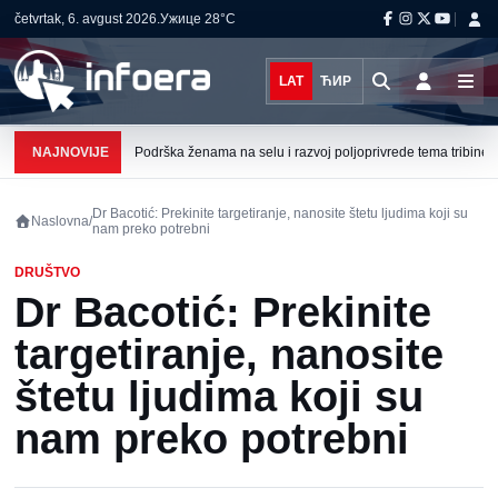
četvrtak, 6. avgust 2026.
Ужице
28°C
LAT
ЋИР
NAJNOVIJE
Podrška ženama na selu i razvoj poljoprivrede tema tribine u 
Dr Bacotić: Prekinite targetiranje, nanosite štetu ljudima koji su
Naslovna
/
nam preko potrebni
DRUŠTVO
Dr Bacotić: Prekinite
targetiranje, nanosite
štetu ljudima koji su
nam preko potrebni