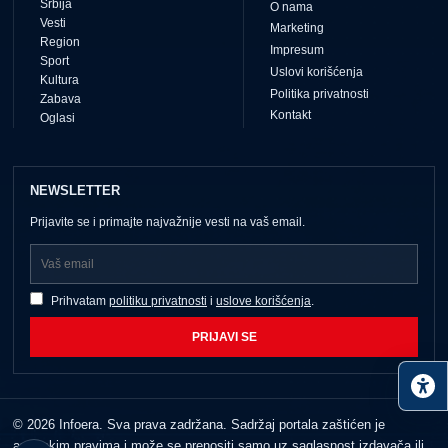
Srbija
O nama
Vesti
Marketing
Region
Impresum
Sport
Uslovi korišćenja
Kultura
Politika privatnosti
Zabava
Kontakt
Oglasi
NEWSLETTER
Prijavite se i primajte najvažnije vesti na vaš email.
Prihvatam
politiku privatnosti
i
uslove korišćenja
.
PRIJAVI SE
© 2026 Infoera. Sva prava zadržana. Sadržaj portala zaštićen je
autorskim pravima i može se prenositi samo uz saglasnost izdavača ili