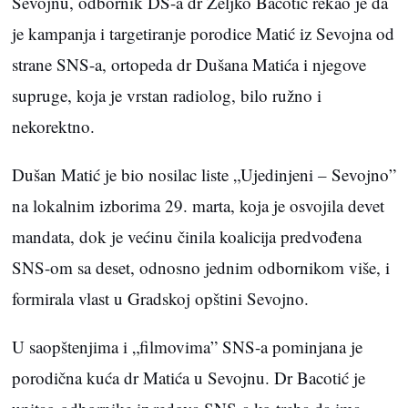
Sevojnu, odbornik DS-a dr Željko Bacotić rekao je da
je kampanja i targetiranje porodice Matić iz Sevojna od
strane SNS-a, ortopeda dr Dušana Matića i njegove
supruge, koja je vrstan radiolog, bilo ružno i
nekorektno.
Dušan Matić je bio nosilac liste „Ujedinjeni – Sevojno”
na lokalnim izborima 29. marta, koja je osvojila devet
mandata, dok je većinu činila koalicija predvođena
SNS-om sa deset, odnosno jednim odbornikom više, i
formirala vlast u Gradskoj opštini Sevojno.
U saopštenjima i „filmovima” SNS-a pominjana je
porodična kuća dr Matića u Sevojnu. Dr Bacotić je