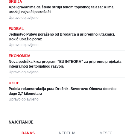
SRBIJA
Apel građanima da štede struju tokom toplotnog talasa: Klima
uređaji najveći potrošači
Upravo objavljeno
FUDBAL
Jedinstvo Putevi poraženo od Brodarca u pripremnoj utakmici,
Đokić ublažio poraz
Upravo objavljeno
EKONOMIJA
Nova podrška kroz program "EU INTEGRA" za pripremu projekata
integralnog teritorijalnog razvoja
Upravo objavljeno
UŽICE
Počela rekonstrukcija puta Drežnik–Severovo: Obnova deonice
duge 2,7 kilometara
Upravo objavljeno
NAJČITANIJE
DANAS
NEDELJA
MESEC