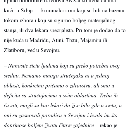
upitao odbornike iz redova SNS-a ko treba da ima
kuću u Srbiji — kriminalci i oni koji su bili na bazenu
tokom izbora i koji su sigurno boljeg materijalnog
stanja, ili dva lekara specijalista. Pri tom je dodao da to
nije kuća u Madridu, Atini, Trstu, Majamiju ili
Zlatiboru, već u Sevojnu.
–
Nanosite štetu ljudima koji su preko potrebni ovoj
sredini. Nemamo mnogo stručnjaka ni u jednoj
oblasti, konkretno pričamo o zdravstvu, ali smo u
deficitu sa stručnjacima u svim oblastima. Treba ih
čuvati, mogli su kao lekari da žive bilo gde u svetu, a
oni su zasnovali porodicu u Sevojnu i hvala im što
doprinose boljem životu čitave zajednice
– rekao je