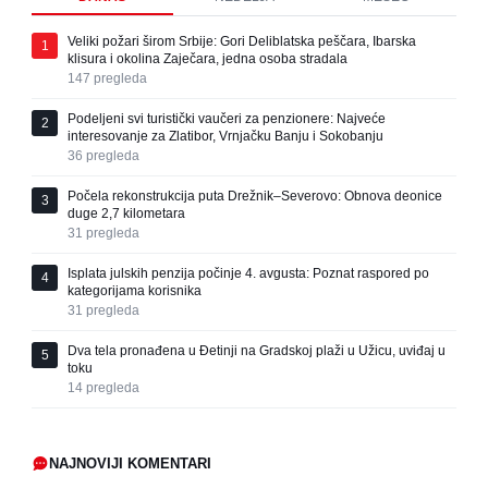
Veliki požari širom Srbije: Gori Deliblatska peščara, Ibarska
1
klisura i okolina Zaječara, jedna osoba stradala
147
pregleda
Podeljeni svi turistički vaučeri za penzionere: Najveće
2
interesovanje za Zlatibor, Vrnjačku Banju i Sokobanju
36
pregleda
Počela rekonstrukcija puta Drežnik–Severovo: Obnova deonice
3
duge 2,7 kilometara
31
pregleda
Isplata julskih penzija počinje 4. avgusta: Poznat raspored po
4
kategorijama korisnika
31
pregleda
Dva tela pronađena u Đetinji na Gradskoj plaži u Užicu, uviđaj u
5
toku
14
pregleda
NAJNOVIJI KOMENTARI