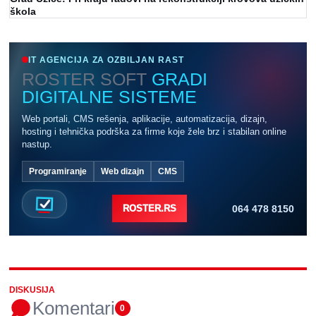
škola
IT AGENCIJA ZA OZBILJAN RAST
ROSTER SOFT
GRADI
DIGITALNE SISTEME
Web portali, CMS rešenja, aplikacije, automatizacija, dizajn,
hosting i tehnička podrška za firme koje žele brz i stabilan online
nastup.
Programiranje
Web dizajn
CMS
064 478 8150
ROSTER.RS
DISKUSIJA
Komentari
0