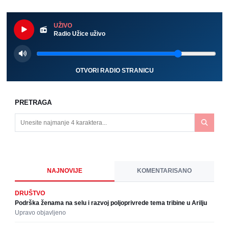
UŽIVO
Radio Užice uživo
OTVORI RADIO STRANICU
PRETRAGA
NAJNOVIJE
KOMENTARISANO
DRUŠTVO
Podrška ženama na selu i razvoj poljoprivrede tema tribine u Arilju
Upravo objavljeno