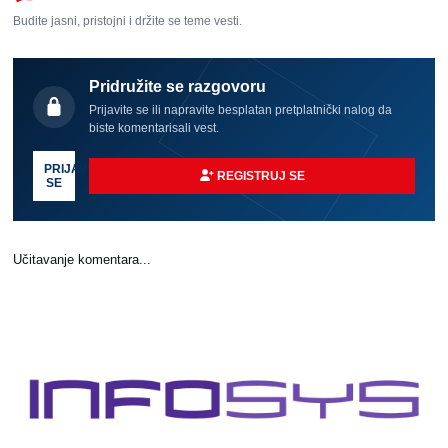
Budite jasni, pristojni i držite se teme vesti.
Pridružite se razgovoru
Prijavite se ili napravite besplatan pretplatnički nalog da
biste komentarisali vest.
PRIJAVI
REGISTRUJ SE
SE
Učitavanje komentara...