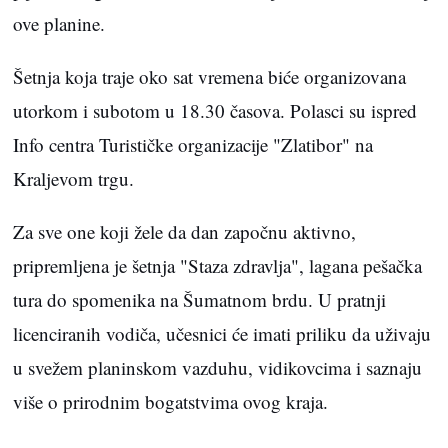
ove planine.
Šetnja koja traje oko sat vremena biće organizovana
utorkom i subotom u 18.30 časova. Polasci su ispred
Info centra Turističke organizacije "Zlatibor" na
Kraljevom trgu.
Za sve one koji žele da dan započnu aktivno,
pripremljena je šetnja "Staza zdravlja", lagana pešačka
tura do spomenika na Šumatnom brdu. U pratnji
licenciranih vodiča, učesnici će imati priliku da uživaju
u svežem planinskom vazduhu, vidikovcima i saznaju
više o prirodnim bogatstvima ovog kraja.