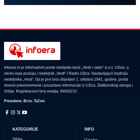
Infoera.rs je informativni portal medijske kuće „Vesti i radio“ d.o.o. Užice, u
okviru koje posluju i nedeljnik „Vesti“ i Radio Užice. Nastavljajući tradiciju
nedeljnika „Vesti“, čiji je prvi broj objavljen 1. oktobra 1941. godine, portal
donosi pravovremene i pouzdane informacije iz Užica, Zlatiborskog okruga i
Srbije. Registracioni broj medija: IN000231
Pouzdano. Brzo. Tačno.
KATEGORIJE
INFO
Srbija