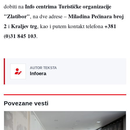
Info centrima Turističke organizacije
dobiti na
"Zlatibor"
Miladina Pećinara broj
, na dve adrese –
2
Kraljev trg
+381
i
, kao i putem kontakt telefona
(0)31 845 103
.
AUTOR TEKSTA
Infoera
Povezane vesti