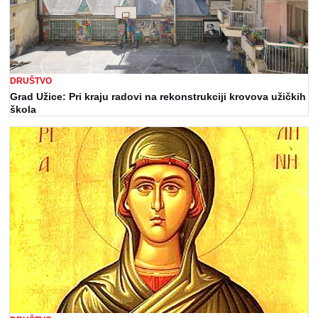
DRUŠTVO
Grad Užice: Pri kraju radovi na rekonstrukciji krovova užičkih
škola