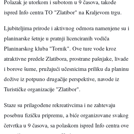
Polazak je utorkom i subotom u 9 časova, takođe
ispred Info centra TO "Zlatibor" na Kraljevom trgu.
Ljubiteljima prirode i aktivnog odmora namenjene su i
planinarske šetnje u pratnji licenciranih vodiča
Planinarskog kluba "Tornik". Ove ture vode kroz
atraktivne predele Zlatibora, prostrane pašnjake, livade
i borove šume, pružajući učesnicima priliku da planinu
dožive iz potpuno drugačije perspektive, navode iz
Turističke organizacije "Zlatibor".
Staze su prilagođene rekreativcima i ne zahtevaju
posebnu fizičku pripremu, a biće organizovane svakog
četvrtka u 9 časova, sa polaskom ispred Info centra ove