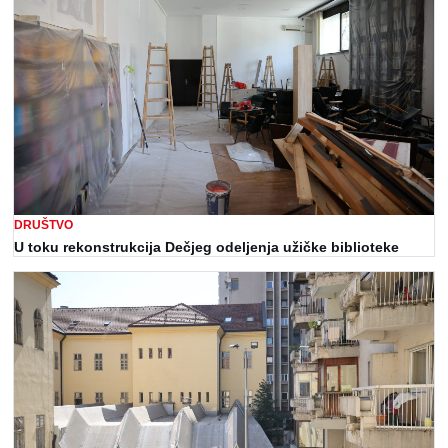
DRUŠTVO
U toku rekonstrukcija Dečjeg odeljenja užičke biblioteke