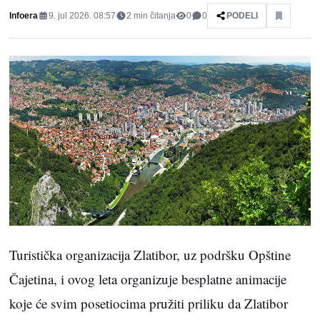
Infoera
9. jul 2026. 08:57
2
min čitanja
0
0
PODELI
Turistička organizacija Zlatibor, uz podršku Opštine
Čajetina, i ovog leta organizuje besplatne animacije
koje će svim posetiocima pružiti priliku da Zlatibor