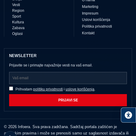
O nama
Vesti
Marketing
Region
Impresum
Sport
Uslovi korišćenja
Kultura
Politika privatnosti
Zabava
Kontakt
Oglasi
NEWSLETTER
Prijavite se i primajte najvažnije vesti na vaš email.
Prihvatam
politiku privatnosti
i
uslove korišćenja
.
PRIJAVI SE
© 2026 Infoera. Sva prava zadržana. Sadržaj portala zaštićen je
autorskim pravima i može se prenositi samo uz saglasnost izdavača ili