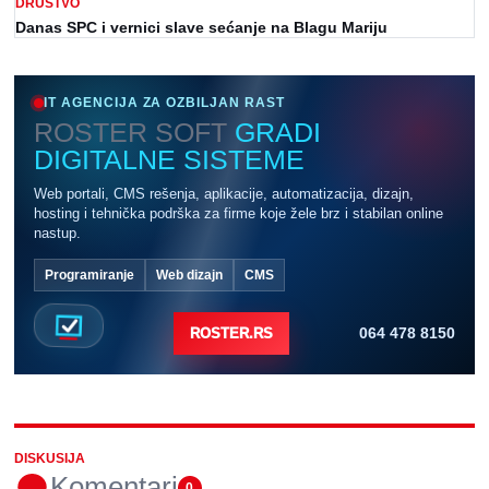
DRUŠTVO
Danas SPC i vernici slave sećanje na Blagu Mariju
IT AGENCIJA ZA OZBILJAN RAST
ROSTER SOFT
GRADI
DIGITALNE SISTEME
Web portali, CMS rešenja, aplikacije, automatizacija, dizajn,
hosting i tehnička podrška za firme koje žele brz i stabilan online
nastup.
Programiranje
Web dizajn
CMS
064 478 8150
ROSTER.RS
DISKUSIJA
Komentari
0