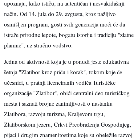
upoznaju, kako ističu, na autentičan i nesvakidašnji
način. Od 14. jula do 29. avgusta, kroz pažljivo
osmišljen program, gosti svih generacija moći će da
istraže prirodne lepote, bogatu istoriju i tradiciju "zlatne
planine", uz stručno vođstvo.
Jedna od aktivnosti koja je u ponudi jeste edukativna
šetnja "Zlatibor kroz priču i korak", tokom koje će
učesnici, u pratnji licenciranih vodiča Turističke
organizacije "Zlatibor", obići centralni deo turističkog
mesta i saznati brojne zanimljivosti o nastanku
Zlatibora, razvoju turizma, Kraljevom trgu,
Zlatiborskom jezeru, Crkvi Preobraženja Gospodnjeg,
pijaci i drugim znamenitostima koje su obeležile razvoj