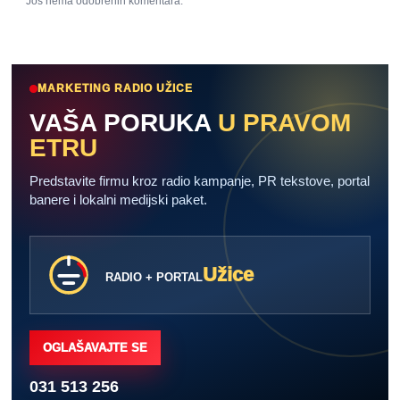
Još nema odobrenih komentara.
MARKETING RADIO UŽICE
VAŠA PORUKA
U PRAVOM
ETRU
Predstavite firmu kroz radio kampanje, PR tekstove, portal
banere i lokalni medijski paket.
Užice
RADIO + PORTAL
OGLAŠAVAJTE SE
031 513 256