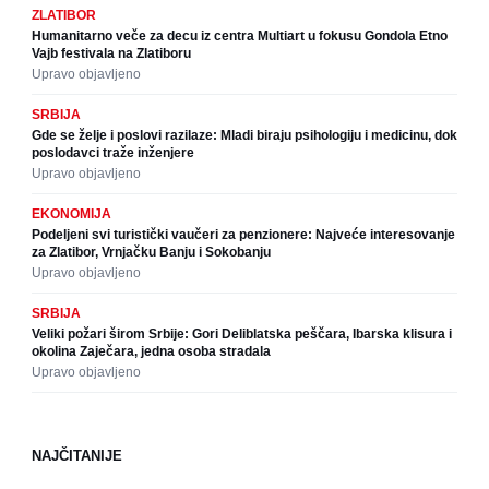
ZLATIBOR
Humanitarno veče za decu iz centra Multiart u fokusu Gondola Etno
Vajb festivala na Zlatiboru
Upravo objavljeno
SRBIJA
Gde se želje i poslovi razilaze: Mladi biraju psihologiju i medicinu, dok
poslodavci traže inženjere
Upravo objavljeno
EKONOMIJA
Podeljeni svi turistički vaučeri za penzionere: Najveće interesovanje
za Zlatibor, Vrnjačku Banju i Sokobanju
Upravo objavljeno
SRBIJA
Veliki požari širom Srbije: Gori Deliblatska peščara, Ibarska klisura i
okolina Zaječara, jedna osoba stradala
Upravo objavljeno
NAJČITANIJE