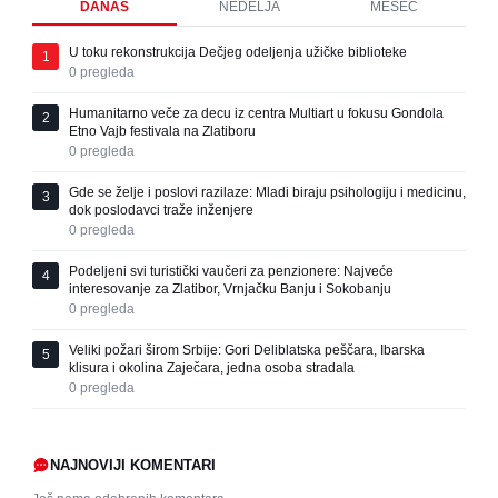
DANAS
NEDELJA
MESEC
U toku rekonstrukcija Dečjeg odeljenja užičke biblioteke
1
0
pregleda
Humanitarno veče za decu iz centra Multiart u fokusu Gondola
2
Etno Vajb festivala na Zlatiboru
0
pregleda
Gde se želje i poslovi razilaze: Mladi biraju psihologiju i medicinu,
3
dok poslodavci traže inženjere
0
pregleda
Podeljeni svi turistički vaučeri za penzionere: Najveće
4
interesovanje za Zlatibor, Vrnjačku Banju i Sokobanju
0
pregleda
Veliki požari širom Srbije: Gori Deliblatska peščara, Ibarska
5
klisura i okolina Zaječara, jedna osoba stradala
0
pregleda
NAJNOVIJI KOMENTARI