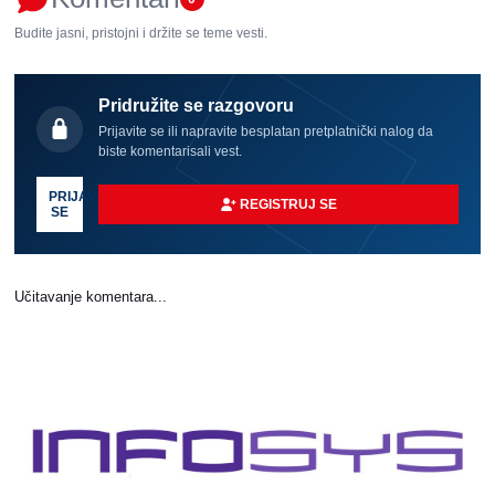
Budite jasni, pristojni i držite se teme vesti.
Pridružite se razgovoru
Prijavite se ili napravite besplatan pretplatnički nalog da
biste komentarisali vest.
PRIJAVI
REGISTRUJ SE
SE
Učitavanje komentara...