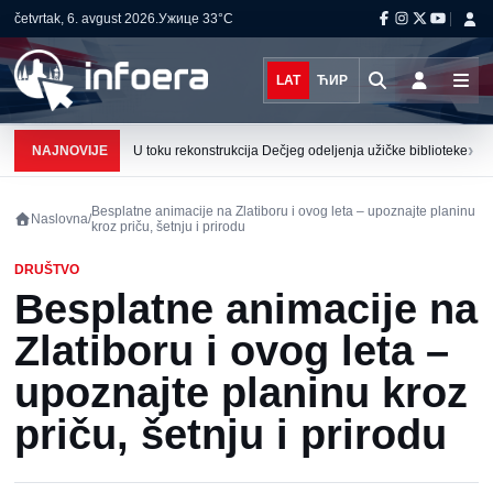
četvrtak, 6. avgust 2026.
Ужице
33°C
LAT
ЋИР
›
NAJNOVIJE
U toku rekonstrukcija Dečjeg odeljenja užičke biblioteke
Besplatne animacije na Zlatiboru i ovog leta – upoznajte planinu
Naslovna
/
kroz priču, šetnju i prirodu
DRUŠTVO
Besplatne animacije na
Zlatiboru i ovog leta –
upoznajte planinu kroz
priču, šetnju i prirodu