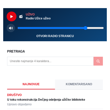
UŽIVO
Radio Užice uživo
OTVORI RADIO STRANICU
PRETRAGA
NAJNOVIJE
KOMENTARISANO
DRUŠTVO
U toku rekonstrukcija Dečjeg odeljenja užičke biblioteke
Upravo objavljeno