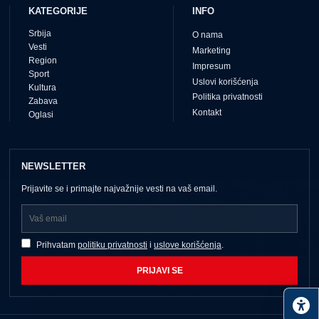
KATEGORIJE
INFO
Srbija
O nama
Vesti
Marketing
Region
Impresum
Sport
Uslovi korišćenja
Kultura
Politika privatnosti
Zabava
Kontakt
Oglasi
NEWSLETTER
Prijavite se i primajte najvažnije vesti na vaš email.
Prihvatam
politiku privatnosti
i
uslove korišćenja
.
PRIJAVI SE