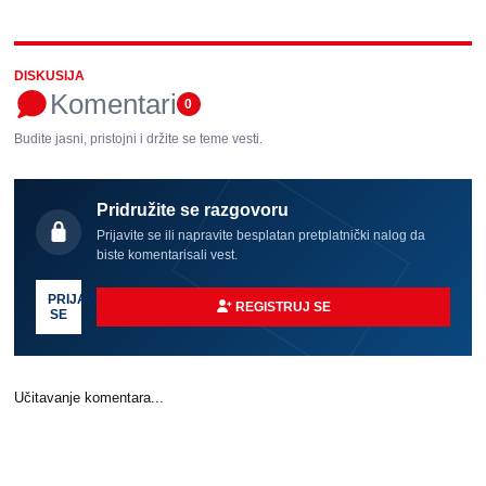
DISKUSIJA
Komentari
0
Budite jasni, pristojni i držite se teme vesti.
Pridružite se razgovoru
Prijavite se ili napravite besplatan pretplatnički nalog da
biste komentarisali vest.
PRIJAVI
REGISTRUJ SE
SE
Učitavanje komentara...