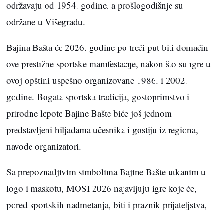
održavaju od 1954. godine, a prošlogodišnje su
održane u Višegradu.
Bajina Bašta će 2026. godine po treći put biti domaćin
ove prestižne sportske manifestacije, nakon što su igre u
ovoj opštini uspešno organizovane 1986. i 2002.
godine. Bogata sportska tradicija, gostoprimstvo i
prirodne lepote Bajine Bašte biće još jednom
predstavljeni hiljadama učesnika i gostiju iz regiona,
navode organizatori.
Sa prepoznatljivim simbolima Bajine Bašte utkanim u
logo i maskotu, MOSI 2026 najavljuju igre koje će,
pored sportskih nadmetanja, biti i praznik prijateljstva,