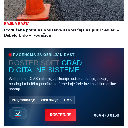
BAJINA BAŠTA
Produžena potpuna obustava saobraćaja na putu Sedlari –
Debelo brdo – Rogačica
IT AGENCIJA ZA OZBILJAN RAST
ROSTER SOFT
GRADI
DIGITALNE SISTEME
Web portali, CMS rešenja, aplikacije, automatizacija, dizajn,
hosting i tehnička podrška za firme koje žele brz i stabilan online
nastup.
Programiranje
Web dizajn
CMS
064 478 8150
ROSTER.RS