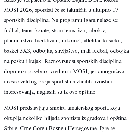
MOSI 2026, sportisti će se takmičiti u ukupno 17
sportskih disciplina. Na programu Igara nalaze se:
fudbal, tenis, karate, stoni tenis, šah, ribolov,
planinarstvo, biciklizam, rukomet, atletika, košarka,
basket 3X3, odbojka, streljaštvo, mali fudbal, odbojka
na pesku i kajak. Raznovrsnost sportskih disciplina
doprinosi posebnoj vrednosti MOSI, jer omogućava
učešće velikog broja sportista različitih uzrasta i
interesovanja, naglasili su iz ove opštine.
MOSI predstavljaju smotru amaterskog sporta koja
okuplja nekoliko hiljada sportista iz gradova i opština
Srbije, Crne Gore i Bosne i Hercegovine. Igre se