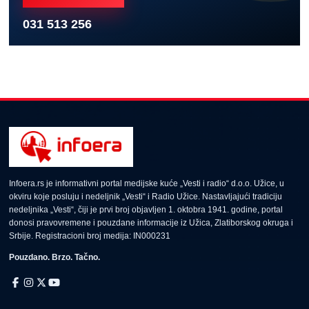
031 513 256
Infoera.rs je informativni portal medijske kuće „Vesti i radio“ d.o.o. Užice, u
okviru koje posluju i nedeljnik „Vesti“ i Radio Užice. Nastavljajući tradiciju
nedeljnika „Vesti“, čiji je prvi broj objavljen 1. oktobra 1941. godine, portal
donosi pravovremene i pouzdane informacije iz Užica, Zlatiborskog okruga i
Srbije. Registracioni broj medija: IN000231
Pouzdano. Brzo. Tačno.