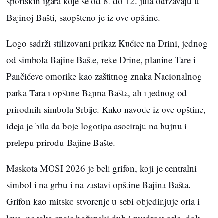
sportskih igara koje se od 8. do 12. jula održavaju u
Bajinoj Bašti, saopšteno je iz ove opštine.
Logo sadrži stilizovani prikaz Kućice na Drini, jednog
od simbola Bajine Bašte, reke Drine, planine Tare i
Pančićeve omorike kao zaštitnog znaka Nacionalnog
parka Tara i opštine Bajina Bašta, ali i jednog od
prirodnih simbola Srbije. Kako navode iz ove opštine,
ideja je bila da boje logotipa asociraju na bujnu i
prelepu prirodu Bajine Bašte.
Maskota MOSI 2026 je beli grifon, koji je centralni
simbol i na grbu i na zastavi opštine Bajina Bašta.
Grifon kao mitsko stvorenje u sebi objedinjuje orla i
lava, pa tako spaja božanski duh i mudrost orla, dok