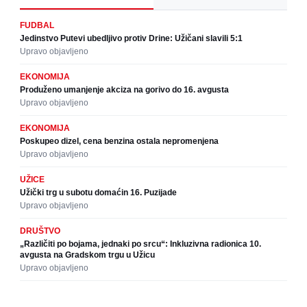
FUDBAL
Jedinstvo Putevi ubedljivo protiv Drine: Užičani slavili 5:1
Upravo objavljeno
EKONOMIJA
Produženo umanjenje akciza na gorivo do 16. avgusta
Upravo objavljeno
EKONOMIJA
Poskupeo dizel, cena benzina ostala nepromenjena
Upravo objavljeno
UŽICE
Užički trg u subotu domaćin 16. Puzijade
Upravo objavljeno
DRUŠTVO
„Različiti po bojama, jednaki po srcu“: Inkluzivna radionica 10.
avgusta na Gradskom trgu u Užicu
Upravo objavljeno