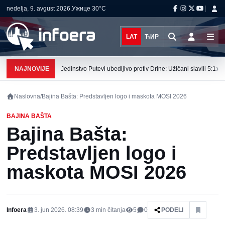
nedelja, 9. avgust 2026.
Ужице
30°C
LAT
ЋИР
›
NAJNOVIJE
Jedinstvo Putevi ubedljivo protiv Drine: Užičani slavili 5:1
Naslovna
/
Bajina Bašta: Predstavljen logo i maskota MOSI 2026
BAJINA BAŠTA
Bajina Bašta:
Predstavljen logo i
maskota MOSI 2026
Infoera
3. jun 2026. 08:39
3
min čitanja
5
0
PODELI