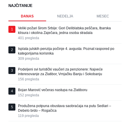
NAJČITANIJE
DANAS
NEDELJA
MESEC
Veliki požari širom Srbije: Gori Deliblatska peščara, Ibarska
1
klisura i okolina Zaječara, jedna osoba stradala
401
pregleda
Isplata julskih penzija počinje 4. avgusta: Poznat raspored po
2
kategorijama korisnika
309
pregleda
Podeljeni svi turistički vaučeri za penzionere: Najveće
3
interesovanje za Zlatibor, Vrnjačku Banju i Sokobanju
156
pregleda
Bojan Marović večeras nastupa na Zlatiboru
4
152
pregleda
Produžena potpuna obustava saobraćaja na putu Sedlari –
5
Debelo brdo – Rogačica
119
pregleda