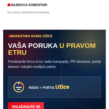
NAJNOVIJI KOMENTARI
Još nema odobrenih komentara.
MARKETING RADIO UŽICE
VAŠA PORUKA
U PRAVOM
ETRU
Predstavite firmu kroz radio kampanje, PR tekstove, portal
banere i lokalni medijski paket.
Užice
RADIO + PORTAL
OGLAŠAVAJTE SE