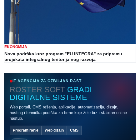
EKONOMIJA
Nova podrška kroz program "EU INTEGRA" za pripremu
projekata integralnog teritorijalnog razvoja
IT AGENCIJA ZA OZBILJAN RAST
ROSTER SOFT
GRADI
DIGITALNE SISTEME
Web portali, CMS rešenja, aplikacije, automatizacija, dizajn,
hosting i tehnička podrška za firme koje žele brz i stabilan online
nastup.
Programiranje
Web dizajn
CMS