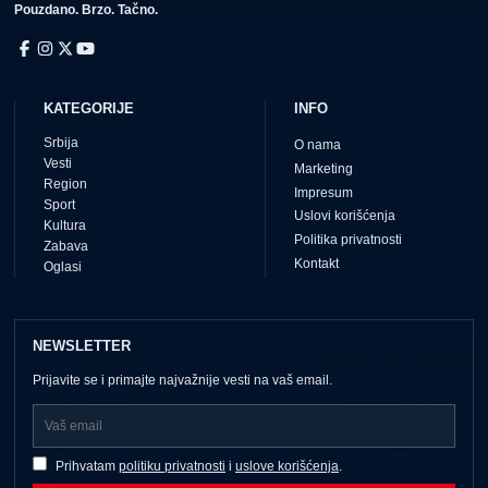
Pouzdano. Brzo. Tačno.
KATEGORIJE
INFO
Srbija
O nama
Vesti
Marketing
Region
Impresum
Sport
Uslovi korišćenja
Kultura
Politika privatnosti
Zabava
Kontakt
Oglasi
NEWSLETTER
Prijavite se i primajte najvažnije vesti na vaš email.
Prihvatam
politiku privatnosti
i
uslove korišćenja
.