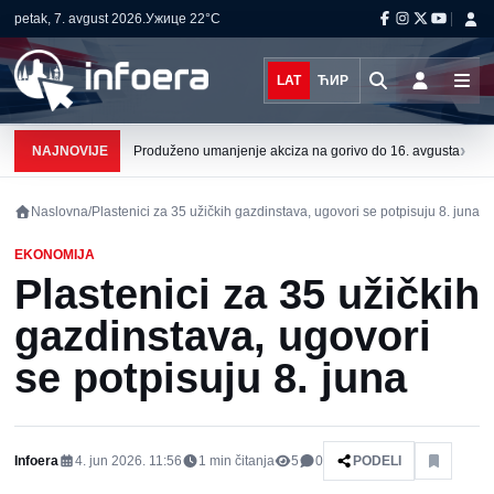
petak, 7. avgust 2026.
Ужице
22°C
LAT
ЋИР
›
NAJNOVIJE
Produženo umanjenje akciza na gorivo do 16. avgusta
Naslovna
/
Plastenici za 35 užičkih gazdinstava, ugovori se potpisuju 8. juna
EKONOMIJA
Plastenici za 35 užičkih
gazdinstava, ugovori
se potpisuju 8. juna
Infoera
4. jun 2026. 11:56
1
min čitanja
5
0
PODELI