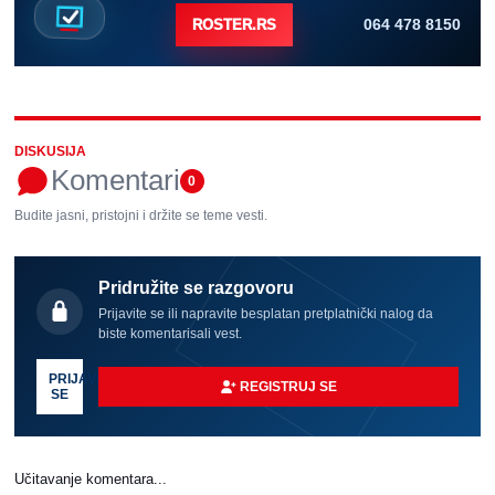
064 478 8150
ROSTER.RS
DISKUSIJA
Komentari
0
Budite jasni, pristojni i držite se teme vesti.
Pridružite se razgovoru
Prijavite se ili napravite besplatan pretplatnički nalog da
biste komentarisali vest.
PRIJAVI
REGISTRUJ SE
SE
Učitavanje komentara...