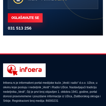
OGLAŠAVAJTE SE
031 513 256
Infoera.rs je informativni portal medijske kuće „Vesti i radio“ d.o.o. Užice, u
okviru koje posluju i nedeljnik „Vesti“ i Radio Užice. Nastavljajući tradiciju
nedeljnika „Vesti“, čiji je prvi broj objavljen 1. oktobra 1941. godine, portal
donosi pravovremene i pouzdane informacije iz Užica, Zlatiborskog okruga i
Srbije. Registracioni broj medija: IN000231