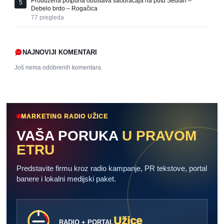
Produžena potpuna obustava saobraćaja na putu Sedlari –
5
Debelo brdo – Rogačica
77
pregleda
NAJNOVIJI KOMENTARI
Još nema odobrenih komentara.
MARKETING RADIO UŽICE
VAŠA PORUKA
U PRAVOM
ETRU
Predstavite firmu kroz radio kampanje, PR tekstove, portal
banere i lokalni medijski paket.
Užice
RADIO + PORTAL