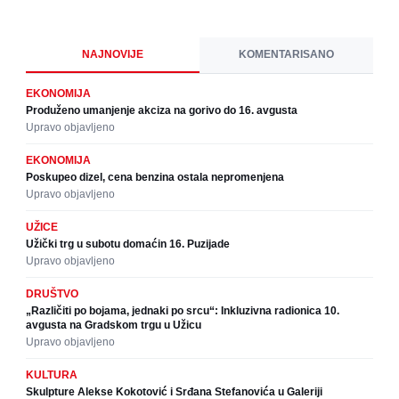
NAJNOVIJE
KOMENTARISANO
EKONOMIJA
Produženo umanjenje akciza na gorivo do 16. avgusta
Upravo objavljeno
EKONOMIJA
Poskupeo dizel, cena benzina ostala nepromenjena
Upravo objavljeno
UŽICE
Užički trg u subotu domaćin 16. Puzijade
Upravo objavljeno
DRUŠTVO
„Različiti po bojama, jednaki po srcu“: Inkluzivna radionica 10.
avgusta na Gradskom trgu u Užicu
Upravo objavljeno
KULTURA
Skulpture Alekse Kokotović i Srđana Stefanovića u Galeriji