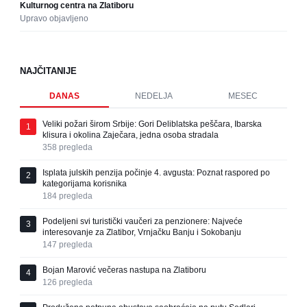
Kulturnog centra na Zlatiboru
Upravo objavljeno
NAJČITANIJE
DANAS
NEDELJA
MESEC
Veliki požari širom Srbije: Gori Deliblatska peščara, Ibarska
1
klisura i okolina Zaječara, jedna osoba stradala
358
pregleda
Isplata julskih penzija počinje 4. avgusta: Poznat raspored po
2
kategorijama korisnika
184
pregleda
Podeljeni svi turistički vaučeri za penzionere: Najveće
3
interesovanje za Zlatibor, Vrnjačku Banju i Sokobanju
147
pregleda
Bojan Marović večeras nastupa na Zlatiboru
4
126
pregleda