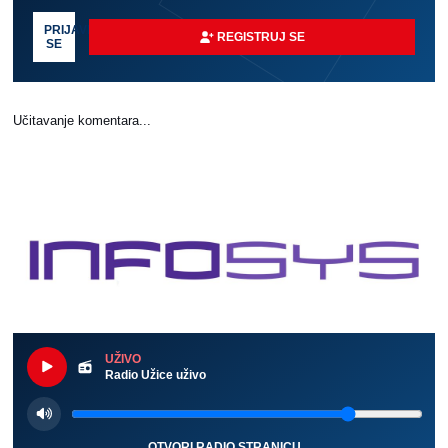
PRIJAVI
REGISTRUJ SE
SE
Učitavanje komentara...
UŽIVO
Radio Užice uživo
OTVORI RADIO STRANICU