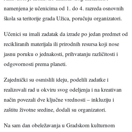
namenjena je učenicima od 1. do 4. razreda osnovnih
škola sa teritorije grada Užica, poručuju organizatori.
Učenici su imali zadatak da izrade po jedan predmet od
recikliranih materijala ili prirodnih resursa koji nose
jasnu poruku o jednakosti, prihvatanju različitosti i
odgovornosti prema planeti.
Zajednički su osmislili ideju, podelili zadatke i
realizovali rad u okviru svog odeljenja i na kreativan
način povezali dve ključne vrednosti – inkluziju i
zaštitu životne sredine, dodali su organizatori.
Na sam dan obeležavanja u Gradskom kulturnom