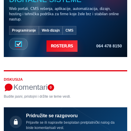
Web portali, CMS rešenja, aplikacije, automatizacija, dizajn,
hosting i tehnička podrška za firme koje žele brz i stabilan online
nastup.
Programiranje
Web dizajn
CMS
064 478 8150
ROSTER.RS
DISKUSIJA
Komentari
0
Budite jasni, pristojni i držite se teme vesti.
Pridružite se razgovoru
Prijavite se ili napravite besplatan pretplatnički nalog da
biste komentarisali vest.