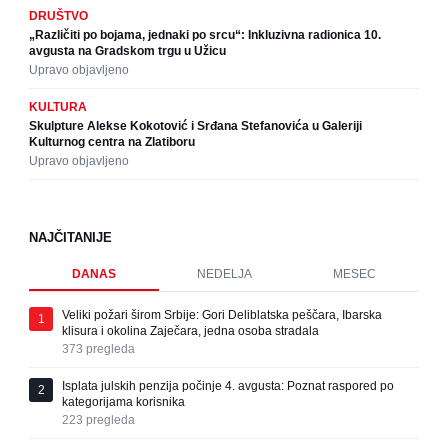
DRUŠTVO
„Različiti po bojama, jednaki po srcu“: Inkluzivna radionica 10.
avgusta na Gradskom trgu u Užicu
Upravo objavljeno
KULTURA
Skulpture Alekse Kokotović i Srđana Stefanovića u Galeriji
Kulturnog centra na Zlatiboru
Upravo objavljeno
NAJČITANIJE
DANAS
NEDELJA
MESEC
Veliki požari širom Srbije: Gori Deliblatska peščara, Ibarska
1
klisura i okolina Zaječara, jedna osoba stradala
373
pregleda
Isplata julskih penzija počinje 4. avgusta: Poznat raspored po
2
kategorijama korisnika
223
pregleda