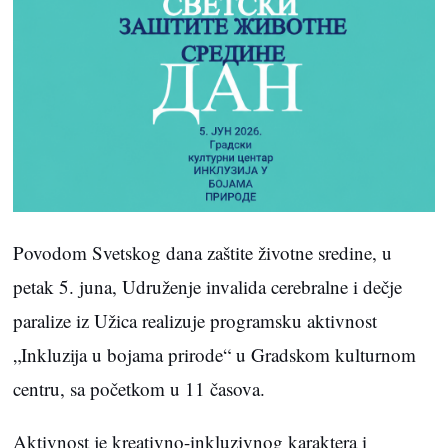
Povodom Svetskog dana zaštite životne sredine, u
petak 5. juna, Udruženje invalida cerebralne i dečje
paralize iz Užica realizuje programsku aktivnost
„Inkluzija u bojama prirode“ u Gradskom kulturnom
centru, sa početkom u 11 časova.
Aktivnost je kreativno-inkluzivnog karaktera i