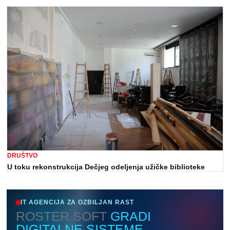
DRUŠTVO
U toku rekonstrukcija Dečjeg odeljenja užičke biblioteke
IT AGENCIJA ZA OZBILJAN RAST
ROSTER SOFT
GRADI
DIGITALNE SISTEME