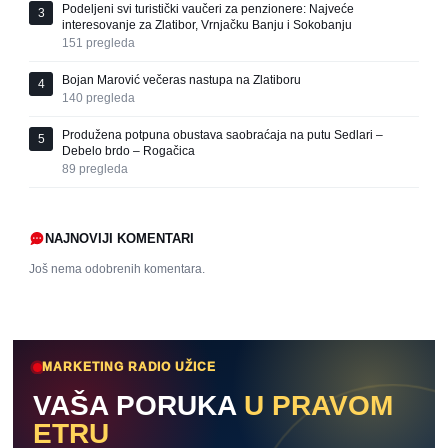
Podeljeni svi turistički vaučeri za penzionere: Najveće
3
interesovanje za Zlatibor, Vrnjačku Banju i Sokobanju
151
pregleda
Bojan Marović večeras nastupa na Zlatiboru
4
140
pregleda
Produžena potpuna obustava saobraćaja na putu Sedlari –
5
Debelo brdo – Rogačica
89
pregleda
NAJNOVIJI KOMENTARI
Još nema odobrenih komentara.
MARKETING RADIO UŽICE
VAŠA PORUKA
U PRAVOM
ETRU