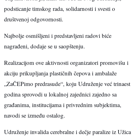
podsticanje timskog rada, solidarnosti i svesti o
društvenoj odgovornosti.
Najbolje osmišljeni i predstavljeni radovi biće
nagrađeni, dodaje se u saopštenju.
Realizacijom ove aktivnosti organizatori promovišu i
akciju prikupljanja plastičnih čepova i ambalaže
„ZaČEPimo predrasude“, koju Udruženje već trinaest
godina sprovodi u lokalnoj zajednici zajedno sa
građanima, institucijama i privrednim subjektima,
navodi se između ostalog.
Udruženje invalida cerebralne i dečje paralize iz Užica