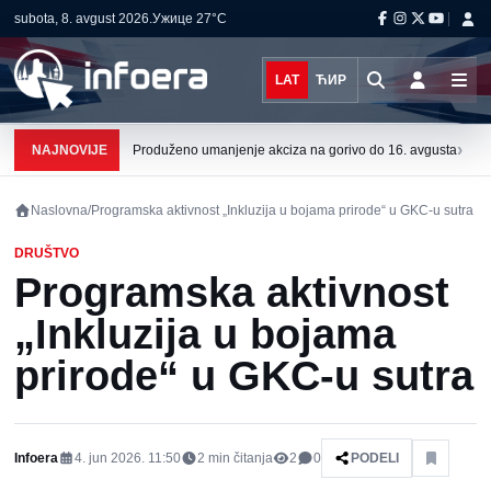
subota, 8. avgust 2026.
Ужице
27°C
LAT
ЋИР
›
NAJNOVIJE
Produženo umanjenje akciza na gorivo do 16. avgusta
Naslovna
/
Programska aktivnost „Inkluzija u bojama prirode“ u GKC-u sutra
DRUŠTVO
Programska aktivnost
„Inkluzija u bojama
prirode“ u GKC-u sutra
Infoera
4. jun 2026. 11:50
2
min čitanja
2
0
PODELI