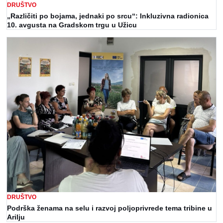
DRUŠTVO
„Različiti po bojama, jednaki po srcu“: Inkluzivna radionica
10. avgusta na Gradskom trgu u Užicu
DRUŠTVO
Podrška ženama na selu i razvoj poljoprivrede tema tribine u
Arilju