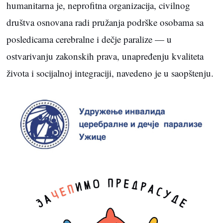
humanitarna je, neprofitna organizacija, civilnog
društva osnovana radi pružanja podrške osobama sa
posledicama cerebralne i dečje paralize — u
ostvarivanju zakonskih prava, unapređenju kvaliteta
života i socijalnoj integraciji, navedeno je u saopštenju.