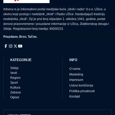
Infoera.rs je informativni portal medijske kuće „Vesti i radio“ d.o.o. Užice, u
okviru koje posluju i nedeljnik „Vesti“ i Radio Užice. Nastavljajući tradiciju
nedeljnika „Vesti“, čiji je prvi broj objavljen 1. oktobra 1941. godine, portal
donosi pravovremene i pouzdane informacije iz Užica, Zlatiborskog okruga i
Srbije. Registracioni broj medija: IN000231
Pouzdano. Brzo. Tačno.
KATEGORIJE
INFO
Srbija
O nama
Vesti
Marketing
Region
Impresum
Sport
Uslovi korišćenja
Kultura
Politika privatnosti
Zabava
Kontakt
Oglasi