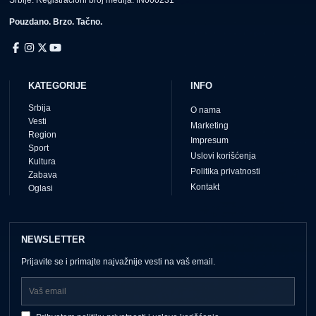
Srbije. Registracioni broj medija: IN000231
Pouzdano. Brzo. Tačno.
KATEGORIJE
INFO
Srbija
O nama
Vesti
Marketing
Region
Impresum
Sport
Uslovi korišćenja
Kultura
Politika privatnosti
Zabava
Kontakt
Oglasi
NEWSLETTER
Prijavite se i primajte najvažnije vesti na vaš email.