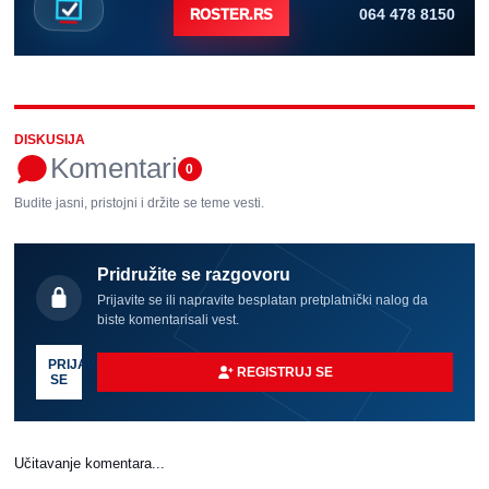
064 478 8150
ROSTER.RS
DISKUSIJA
Komentari
0
Budite jasni, pristojni i držite se teme vesti.
Pridružite se razgovoru
Prijavite se ili napravite besplatan pretplatnički nalog da
biste komentarisali vest.
PRIJAVI
REGISTRUJ SE
SE
Učitavanje komentara...