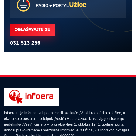
Užice
RADIO + PORTAL
OGLAŠAVAJTE SE
031 513 256
Infoera.rs je informativni portal medijske kuće „Vesti i radio“ d.o.o. Užice, u
okviru koje posluju i nedeljnik „Vesti“ i Radio Užice. Nastavljajući tradiciju
nedeljnika „Vesti“, čiji je prvi broj objavljen 1. oktobra 1941. godine, portal
donosi pravovremene i pouzdane informacije iz Užica, Zlatiborskog okruga i