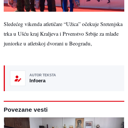
Sledećeg vikenda atletičare “Užica” očekuje Sretenjska
trka u Ušću kraj Kraljeva i Prvenstvo Srbije za mlađe
juniorke u atletskoj dvorani u Beogradu,
AUTOR TEKSTA
Infoera
Povezane vesti