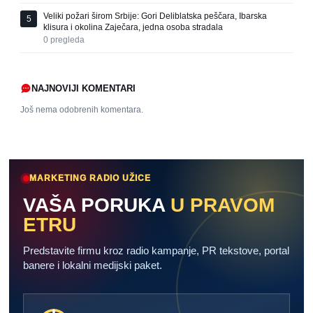
Veliki požari širom Srbije: Gori Deliblatska peščara, Ibarska
5
klisura i okolina Zaječara, jedna osoba stradala
0
pregleda
NAJNOVIJI KOMENTARI
Još nema odobrenih komentara.
MARKETING RADIO UŽICE
VAŠA PORUKA
U PRAVOM
ETRU
Predstavite firmu kroz radio kampanje, PR tekstove, portal
banere i lokalni medijski paket.