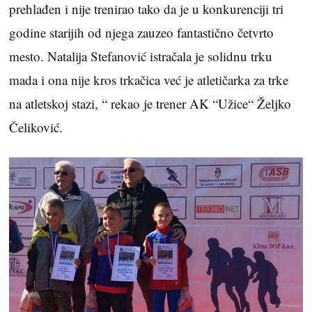
prehlađen i nije trenirao tako da je u konkurenciji tri
godine starijih od njega zauzeo fantastično četvrto
mesto. Natalija Stefanović istračala je solidnu trku
mada i ona nije kros trkačica već je atletičarka za trke
na atletskoj stazi, “ rekao je trener AK “Užice“ Željko
Čeliković.