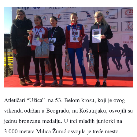
Atletičari “Užica” na 53. Belom krosu, koji je ovog
vikenda održan u Beogradu, na Košutnjaku, osvojili su
jednu bronzanu medalju. U trci mlađih juniorki na
3.000 metara Milica Žunić osvojila je treće mesto.