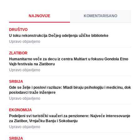
NAJNOVIJE
KOMENTARISANO
DRUŠTVO
U toku rekonstrukcija Dečjeg odeljenja užičke biblioteke
Upravo objavljeno
ZLATIBOR
Humanitarno veče za decu iz centra Multiart u fokusu Gondola Etno
Vajb festivala na Zlatiboru
Upravo objavljeno
SRBIJA
Gde se želje i poslovi razilaze: Mladi biraju psihologiju i medicinu, dok
poslodavci traže inženjere
Upravo objavljeno
EKONOMIJA
Podeljeni svi turistički vaučeri za penzionere: Najveće interesovanje
za Zlatibor, Vrnjačku Banju i Sokobanju
Upravo objavljeno
SRBIJA