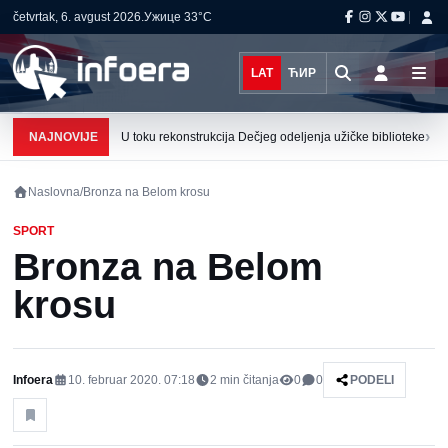
četvrtak, 6. avgust 2026.
Ужице
33°C
LAT
ЋИР
›
NAJNOVIJE
U toku rekonstrukcija Dečjeg odeljenja užičke biblioteke
Naslovna
/
Bronza na Belom krosu
SPORT
Bronza na Belom
krosu
Infoera
10. februar 2020. 07:18
2
min čitanja
0
0
PODELI