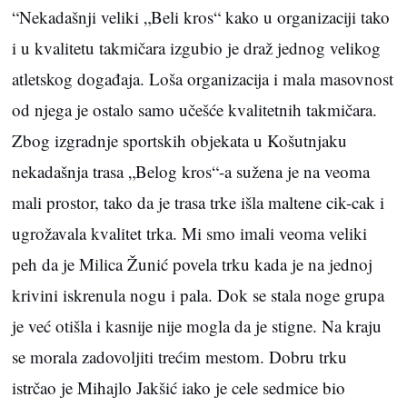
“Nekadašnji veliki „Beli kros“ kako u organizaciji tako
i u kvalitetu takmičara izgubio je draž jednog velikog
atletskog događaja. Loša organizacija i mala masovnost
od njega je ostalo samo učešće kvalitetnih takmičara.
Zbog izgradnje sportskih objekata u Košutnjaku
nekadašnja trasa „Belog kros“-a sužena je na veoma
mali prostor, tako da je trasa trke išla maltene cik-cak i
ugrožavala kvalitet trka. Mi smo imali veoma veliki
peh da je Milica Žunić povela trku kada je na jednoj
krivini iskrenula nogu i pala. Dok se stala noge grupa
je već otišla i kasnije nije mogla da je stigne. Na kraju
se morala zadovoljiti trećim mestom. Dobru trku
istrčao je Mihajlo Jakšić iako je cele sedmice bio