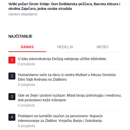
Veliki požari širom Srbije: Gori Deliblatska peščara, Ibarska klisura i
okolina Zaječara, jedna osoba stradala
Upravo objavljeno
NAJČITANIJE
DANAS
NEDELJA
MESEC
U toku rekonstrukcija Dečjeg odeljenja užičke biblioteke
1
0
pregleda
Humanitarno veče za decu iz centra Multiart u fokusu Gondola
2
Etno Vajb festivala na Zlatiboru
0
pregleda
Gde se želje i poslovi razilaze: Mladi biraju psihologiju i medicinu,
3
dok poslodavci traže inženjere
0
pregleda
Podeljeni svi turistički vaučeri za penzionere: Najveće
4
interesovanje za Zlatibor, Vrnjačku Banju i Sokobanju
0
pregleda