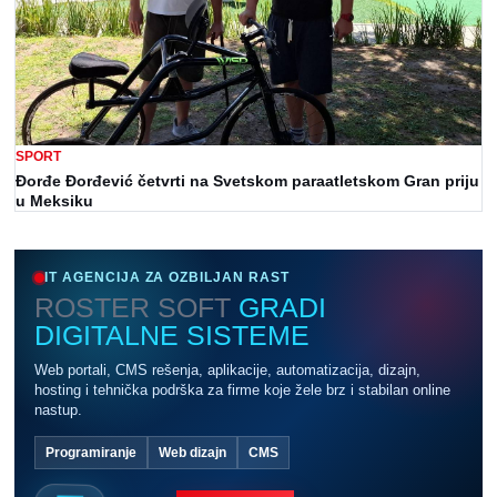
SPORT
Đorđe Đorđević četvrti na Svetskom paraatletskom Gran priju
u Meksiku
IT AGENCIJA ZA OZBILJAN RAST
ROSTER SOFT
GRADI
DIGITALNE SISTEME
Web portali, CMS rešenja, aplikacije, automatizacija, dizajn,
hosting i tehnička podrška za firme koje žele brz i stabilan online
nastup.
Programiranje
Web dizajn
CMS