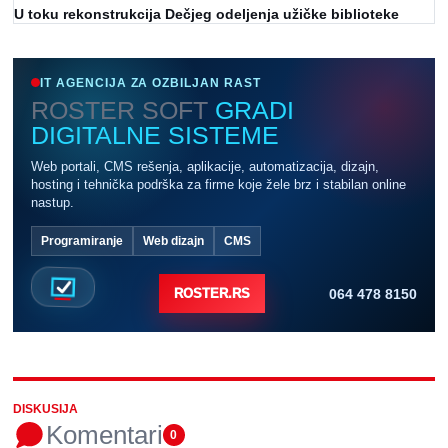
U toku rekonstrukcija Dečjeg odeljenja užičke biblioteke
IT AGENCIJA ZA OZBILJAN RAST
ROSTER SOFT
GRADI
DIGITALNE SISTEME
Web portali, CMS rešenja, aplikacije, automatizacija, dizajn,
hosting i tehnička podrška za firme koje žele brz i stabilan online
nastup.
Programiranje
Web dizajn
CMS
064 478 8150
ROSTER.RS
DISKUSIJA
Komentari
0