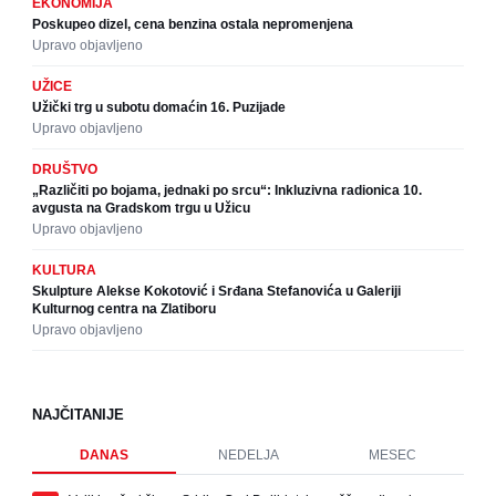
EKONOMIJA
Poskupeo dizel, cena benzina ostala nepromenjena
Upravo objavljeno
UŽICE
Užički trg u subotu domaćin 16. Puzijade
Upravo objavljeno
DRUŠTVO
„Različiti po bojama, jednaki po srcu“: Inkluzivna radionica 10.
avgusta na Gradskom trgu u Užicu
Upravo objavljeno
KULTURA
Skulpture Alekse Kokotović i Srđana Stefanovića u Galeriji
Kulturnog centra na Zlatiboru
Upravo objavljeno
NAJČITANIJE
DANAS
NEDELJA
MESEC