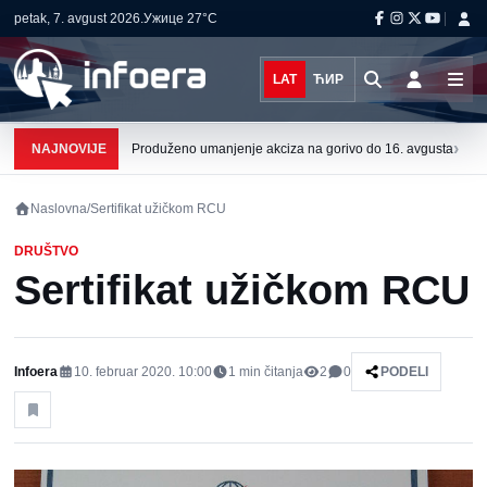
petak, 7. avgust 2026.
Ужице
27°C
LAT
ЋИР
›
NAJNOVIJE
Produženo umanjenje akciza na gorivo do 16. avgusta
Naslovna
/
Sertifikat užičkom RCU
DRUŠTVO
Sertifikat užičkom RCU
Infoera
10. februar 2020. 10:00
1
min čitanja
2
0
PODELI