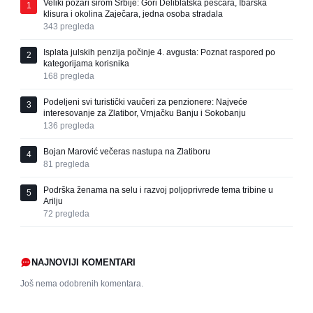
Veliki požari širom Srbije: Gori Deliblatska peščara, Ibarska
1
klisura i okolina Zaječara, jedna osoba stradala
343
pregleda
Isplata julskih penzija počinje 4. avgusta: Poznat raspored po
2
kategorijama korisnika
168
pregleda
Podeljeni svi turistički vaučeri za penzionere: Najveće
3
interesovanje za Zlatibor, Vrnjačku Banju i Sokobanju
136
pregleda
Bojan Marović večeras nastupa na Zlatiboru
4
81
pregleda
Podrška ženama na selu i razvoj poljoprivrede tema tribine u
5
Arilju
72
pregleda
NAJNOVIJI KOMENTARI
Još nema odobrenih komentara.