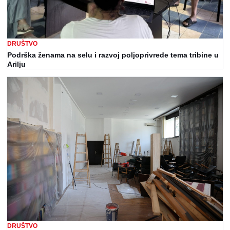
DRUŠTVO
Podrška ženama na selu i razvoj poljoprivrede tema tribine u
Arilju
DRUŠTVO