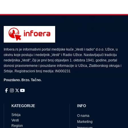
Infoera.rs je informativni portal medijske kuće „Vesti i radio“ d.o.o. Užice, u
okviru koje posluju i nedeljnik „Vesti“ i Radio Užice. Nastavljajući tradiciju
nedeljnika „Vesti“, čiji je prvi broj objavljen 1. oktobra 1941. godine, portal
donosi pravovremene i pouzdane informacije iz Užica, Zlatiborskog okruga i
Srbije. Registracioni broj medija: IN000231
Pouzdano. Brzo. Tačno.
KATEGORIJE
INFO
Srbija
O nama
Vesti
Marketing
Region