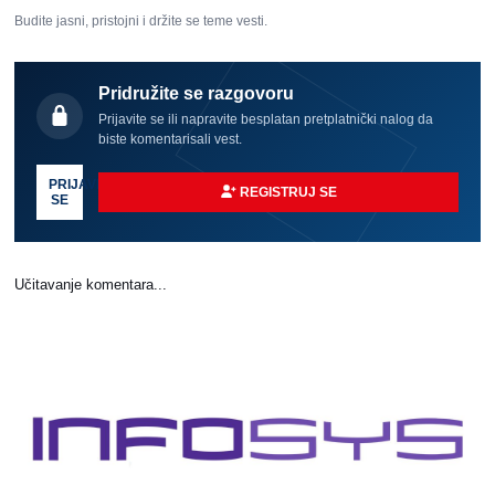
Budite jasni, pristojni i držite se teme vesti.
Pridružite se razgovoru
Prijavite se ili napravite besplatan pretplatnički nalog da
biste komentarisali vest.
PRIJAVI
REGISTRUJ SE
SE
Učitavanje komentara...