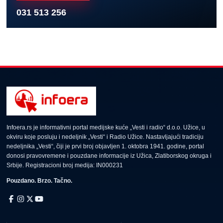
031 513 256
Infoera.rs je informativni portal medijske kuće „Vesti i radio“ d.o.o. Užice, u
okviru koje posluju i nedeljnik „Vesti“ i Radio Užice. Nastavljajući tradiciju
nedeljnika „Vesti“, čiji je prvi broj objavljen 1. oktobra 1941. godine, portal
donosi pravovremene i pouzdane informacije iz Užica, Zlatiborskog okruga i
Srbije. Registracioni broj medija: IN000231
Pouzdano. Brzo. Tačno.