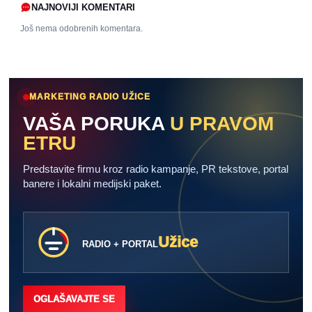
NAJNOVIJI KOMENTARI
Još nema odobrenih komentara.
MARKETING RADIO UŽICE
VAŠA PORUKA
U PRAVOM
ETRU
Predstavite firmu kroz radio kampanje, PR tekstove, portal
banere i lokalni medijski paket.
Užice
RADIO + PORTAL
OGLAŠAVAJTE SE