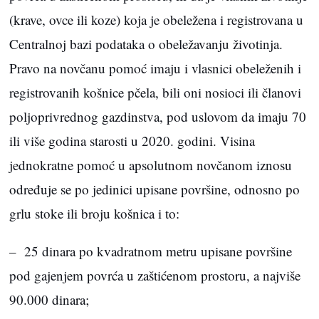
(krave, ovce ili koze) koja je obeležena i registrovana u
Centralnoj bazi podataka o obeležavanju životinja.
Pravo na novčanu pomoć imaju i vlasnici obeleženih i
registrovanih košnice pčela, bili oni nosioci ili članovi
poljoprivrednog gazdinstva, pod uslovom da imaju 70
ili više godina starosti u 2020. godini. Visina
jednokratne pomoć u apsolutnom novčanom iznosu
određuje se po jedinici upisane površine, odnosno po
grlu stoke ili broju košnica i to:
– 25 dinara po kvadratnom metru upisane površine
pod gajenjem povrća u zaštićenom prostoru, a najviše
90.000 dinara;