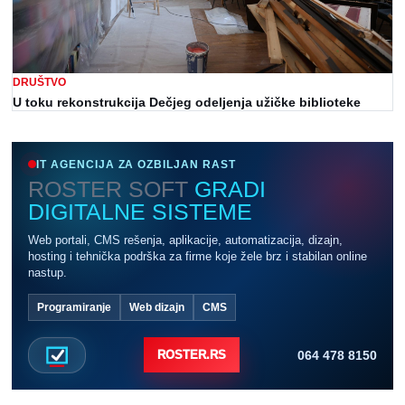
DRUŠTVO
U toku rekonstrukcija Dečjeg odeljenja užičke biblioteke
IT AGENCIJA ZA OZBILJAN RAST
ROSTER SOFT
GRADI
DIGITALNE SISTEME
Web portali, CMS rešenja, aplikacije, automatizacija, dizajn,
hosting i tehnička podrška za firme koje žele brz i stabilan online
nastup.
Programiranje
Web dizajn
CMS
064 478 8150
ROSTER.RS