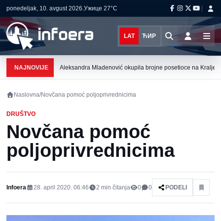
ponedeljak, 10. avgust 2026.
Ужице
27°C
LAT
ЋИР
NAJNOVIJE
Aleksandra Mladenović okupila brojne posetioce na Kraljev
Naslovna
/
Novčana pomoć poljoprivrednicima
DRUŠTVO
Novčana pomoć
poljoprivrednicima
Infoera
28. april 2020. 06:46
2
min čitanja
0
0
PODELI