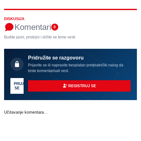
DISKUSIJA
Komentari
0
Budite jasni, pristojni i držite se teme vesti.
Pridružite se razgovoru
Prijavite se ili napravite besplatan pretplatnički nalog da
biste komentarisali vest.
PRIJAVI
REGISTRUJ SE
SE
Učitavanje komentara...