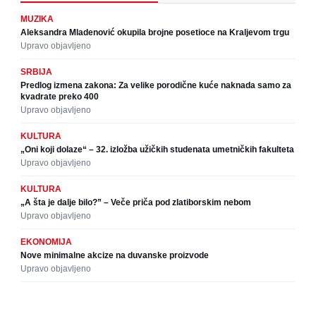
MUZIKA
Aleksandra Mladenović okupila brojne posetioce na Kraljevom trgu
Upravo objavljeno
SRBIJA
Predlog izmena zakona: Za velike porodične kuće naknada samo za
kvadrate preko 400
Upravo objavljeno
KULTURA
„Oni koji dolaze“ – 32. izložba užičkih studenata umetničkih fakulteta
Upravo objavljeno
KULTURA
„A šta je dalje bilo?” – Veče priča pod zlatiborskim nebom
Upravo objavljeno
EKONOMIJA
Nove minimalne akcize na duvanske proizvode
Upravo objavljeno