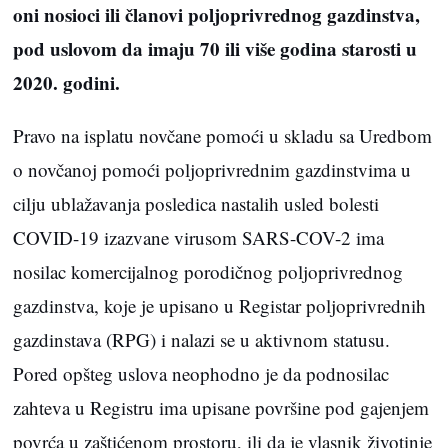
oni nosioci ili članovi poljoprivrednog gazdinstva,
pod uslovom da imaju 70 ili više godina starosti u
2020. godini.
Pravo na isplatu novčane pomoći u skladu sa Uredbom
o novčanoj pomoći poljoprivrednim gazdinstvima u
cilju ublažavanja posledica nastalih usled bolesti
COVID-19 izazvane virusom SARS-COV-2 ima
nosilac komercijalnog porodičnog poljoprivrednog
gazdinstva, koje je upisano u Registar poljoprivrednih
gazdinstava (RPG) i nalazi se u aktivnom statusu.
Pored opšteg uslova neophodno je da podnosilac
zahteva u Registru ima upisane površine pod gajenjem
povrća u zaštićenom prostoru, ili da je vlasnik životinje