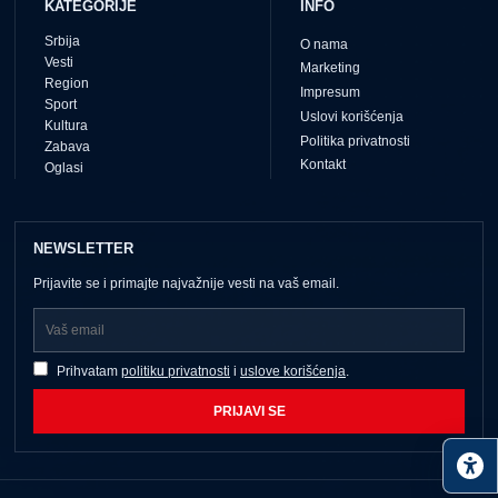
KATEGORIJE
INFO
Srbija
O nama
Vesti
Marketing
Region
Impresum
Sport
Uslovi korišćenja
Kultura
Politika privatnosti
Zabava
Kontakt
Oglasi
NEWSLETTER
Prijavite se i primajte najvažnije vesti na vaš email.
Prihvatam
politiku privatnosti
i
uslove korišćenja
.
PRIJAVI SE