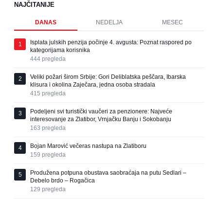
NAJČITANIJE
DANAS
NEDELJA
MESEC
Isplata julskih penzija počinje 4. avgusta: Poznat raspored po
1
kategorijama korisnika
444
pregleda
Veliki požari širom Srbije: Gori Deliblatska peščara, Ibarska
2
klisura i okolina Zaječara, jedna osoba stradala
415
pregleda
Podeljeni svi turistički vaučeri za penzionere: Najveće
3
interesovanje za Zlatibor, Vrnjačku Banju i Sokobanju
163
pregleda
Bojan Marović večeras nastupa na Zlatiboru
4
159
pregleda
Produžena potpuna obustava saobraćaja na putu Sedlari –
5
Debelo brdo – Rogačica
129
pregleda