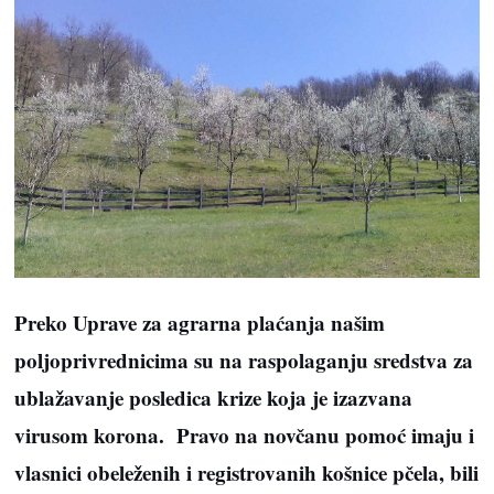
Preko Uprave za agrarna plaćanja našim
poljoprivrednicima su na raspolaganju sredstva za
ublažavanje posledica krize koja je izazvana
virusom korona. Pravo na novčanu pomoć imaju i
vlasnici obeleženih i registrovanih košnice pčela, bili