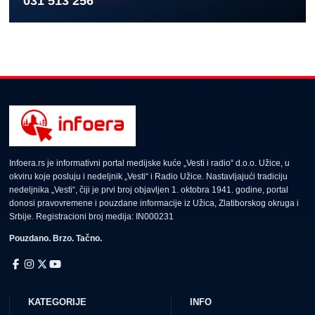
031 513 256
Infoera.rs je informativni portal medijske kuće „Vesti i radio“ d.o.o. Užice, u
okviru koje posluju i nedeljnik „Vesti“ i Radio Užice. Nastavljajući tradiciju
nedeljnika „Vesti“, čiji je prvi broj objavljen 1. oktobra 1941. godine, portal
donosi pravovremene i pouzdane informacije iz Užica, Zlatiborskog okruga i
Srbije. Registracioni broj medija: IN000231
Pouzdano. Brzo. Tačno.
KATEGORIJE
INFO