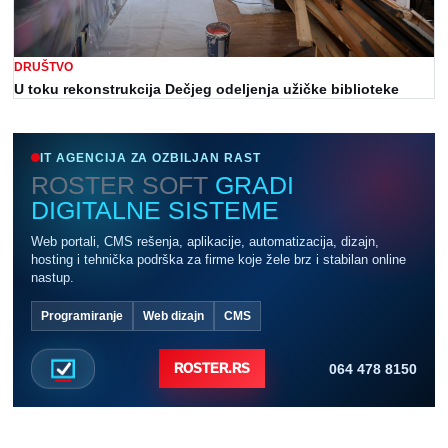
DRUŠTVO
U toku rekonstrukcija Dečjeg odeljenja užičke biblioteke
IT AGENCIJA ZA OZBILJAN RAST
ROSTER SOFT
GRADI
DIGITALNE SISTEME
Web portali, CMS rešenja, aplikacije, automatizacija, dizajn,
hosting i tehnička podrška za firme koje žele brz i stabilan online
nastup.
Programiranje
Web dizajn
CMS
064 478 8150
ROSTER.RS