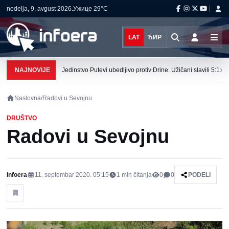
nedelja, 9. avgust 2026.
Ужице
29°C
LAT
ЋИР
›
NAJNOVIJE
Jedinstvo Putevi ubedljivo protiv Drine: Užičani slavili 5:1
Naslovna
/
Radovi u Sevojnu
DRUŠTVO
Radovi u Sevojnu
Infoera
11. septembar 2020. 05:15
1
min čitanja
0
0
PODELI