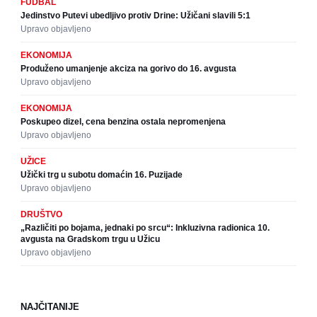
FUDBAL
Jedinstvo Putevi ubedljivo protiv Drine: Užičani slavili 5:1
Upravo objavljeno
EKONOMIJA
Produženo umanjenje akciza na gorivo do 16. avgusta
Upravo objavljeno
EKONOMIJA
Poskupeo dizel, cena benzina ostala nepromenjena
Upravo objavljeno
UŽICE
Užički trg u subotu domaćin 16. Puzijade
Upravo objavljeno
DRUŠTVO
„Različiti po bojama, jednaki po srcu“: Inkluzivna radionica 10.
avgusta na Gradskom trgu u Užicu
Upravo objavljeno
NAJČITANIJE