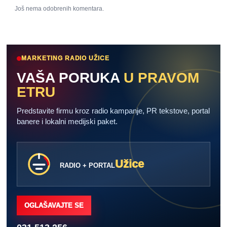
Još nema odobrenih komentara.
MARKETING RADIO UŽICE
VAŠA PORUKA
U PRAVOM
ETRU
Predstavite firmu kroz radio kampanje, PR tekstove, portal
banere i lokalni medijski paket.
Užice
RADIO + PORTAL
OGLAŠAVAJTE SE