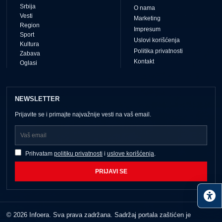
Srbija
O nama
Vesti
Marketing
Region
Impresum
Sport
Uslovi korišćenja
Kultura
Politika privatnosti
Zabava
Kontakt
Oglasi
NEWSLETTER
Prijavite se i primajte najvažnije vesti na vaš email.
Prihvatam
politiku privatnosti
i
uslove korišćenja
.
PRIJAVI SE
© 2026 Infoera. Sva prava zadržana. Sadržaj portala zaštićen je