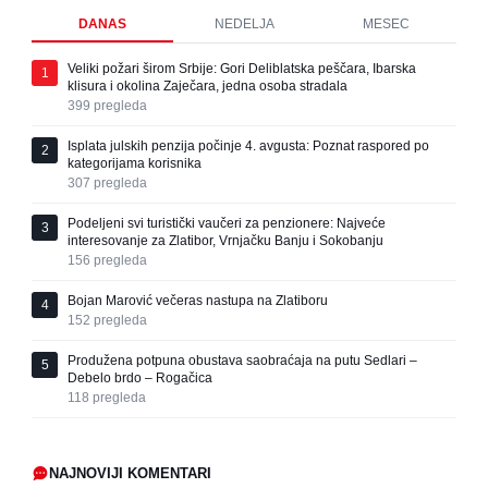
DANAS
NEDELJA
MESEC
Veliki požari širom Srbije: Gori Deliblatska peščara, Ibarska
1
klisura i okolina Zaječara, jedna osoba stradala
399
pregleda
Isplata julskih penzija počinje 4. avgusta: Poznat raspored po
2
kategorijama korisnika
307
pregleda
Podeljeni svi turistički vaučeri za penzionere: Najveće
3
interesovanje za Zlatibor, Vrnjačku Banju i Sokobanju
156
pregleda
Bojan Marović večeras nastupa na Zlatiboru
4
152
pregleda
Produžena potpuna obustava saobraćaja na putu Sedlari –
5
Debelo brdo – Rogačica
118
pregleda
NAJNOVIJI KOMENTARI