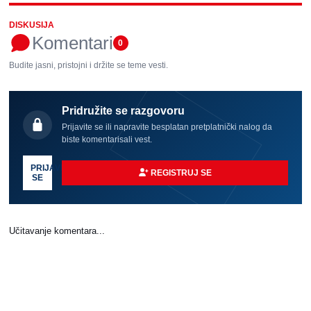
DISKUSIJA
Komentari
0
Budite jasni, pristojni i držite se teme vesti.
Pridružite se razgovoru
Prijavite se ili napravite besplatan pretplatnički nalog da
biste komentarisali vest.
PRIJAVI
REGISTRUJ SE
SE
Učitavanje komentara...