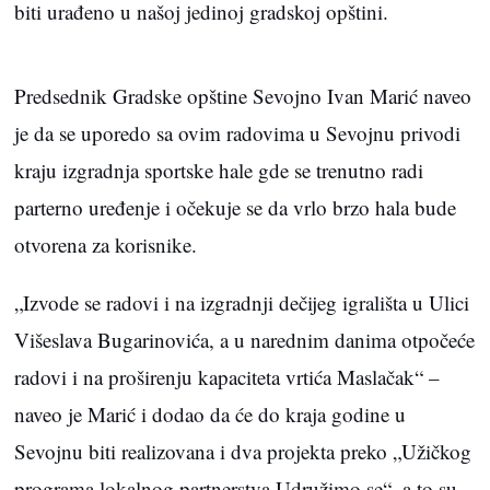
biti urađeno u našoj jedinoj gradskoj opštini.
Predsednik Gradske opštine Sevojno Ivan Marić naveo
je da se uporedo sa ovim radovima u Sevojnu privodi
kraju izgradnja sportske hale gde se trenutno radi
parterno uređenje i očekuje se da vrlo brzo hala bude
otvorena za korisnike.
„Izvode se radovi i na izgradnji dečijeg igrališta u Ulici
Višeslava Bugarinovića, a u narednim danima otpočeće
radovi i na proširenju kapaciteta vrtića Maslačak“ –
naveo je Marić i dodao da će do kraja godine u
Sevojnu biti realizovana i dva projekta preko „Užičkog
programa lokalnog partnerstva Udružimo se“, a to su