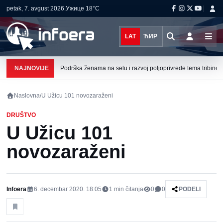
petak, 7. avgust 2026.
Ужице
18°C
LAT
ЋИР
NAJNOVIJE
Podrška ženama na selu i razvoj poljoprivrede tema tribine u 
Naslovna
/
U Užicu 101 novozaraženi
DRUŠTVO
U Užicu 101
novozaraženi
Infoera
6. decembar 2020. 18:05
1
min čitanja
0
0
PODELI