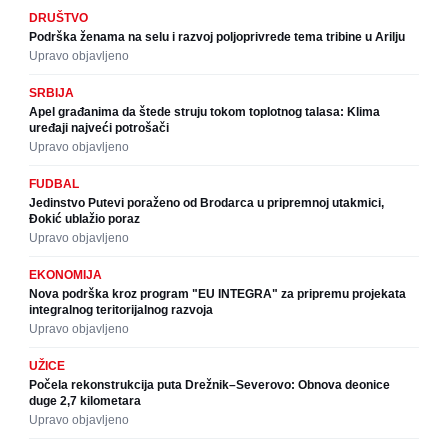
DRUŠTVO
Podrška ženama na selu i razvoj poljoprivrede tema tribine u Arilju
Upravo objavljeno
SRBIJA
Apel građanima da štede struju tokom toplotnog talasa: Klima
uređaji najveći potrošači
Upravo objavljeno
FUDBAL
Jedinstvo Putevi poraženo od Brodarca u pripremnoj utakmici,
Đokić ublažio poraz
Upravo objavljeno
EKONOMIJA
Nova podrška kroz program "EU INTEGRA" za pripremu projekata
integralnog teritorijalnog razvoja
Upravo objavljeno
UŽICE
Počela rekonstrukcija puta Drežnik–Severovo: Obnova deonice
duge 2,7 kilometara
Upravo objavljeno