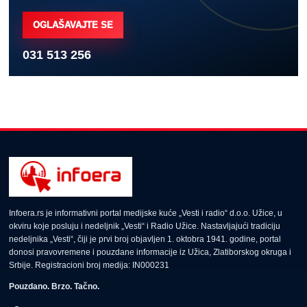
OGLAŠAVAJTE SE
031 513 256
Infoera.rs je informativni portal medijske kuće „Vesti i radio“ d.o.o. Užice, u
okviru koje posluju i nedeljnik „Vesti“ i Radio Užice. Nastavljajući tradiciju
nedeljnika „Vesti“, čiji je prvi broj objavljen 1. oktobra 1941. godine, portal
donosi pravovremene i pouzdane informacije iz Užica, Zlatiborskog okruga i
Srbije. Registracioni broj medija: IN000231
Pouzdano. Brzo. Tačno.