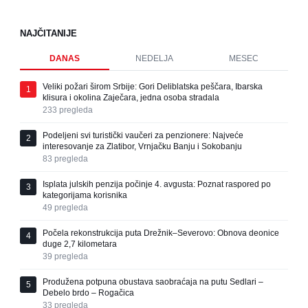
NAJČITANIJE
DANAS
NEDELJA
MESEC
Veliki požari širom Srbije: Gori Deliblatska peščara, Ibarska
1
klisura i okolina Zaječara, jedna osoba stradala
233
pregleda
Podeljeni svi turistički vaučeri za penzionere: Najveće
2
interesovanje za Zlatibor, Vrnjačku Banju i Sokobanju
83
pregleda
Isplata julskih penzija počinje 4. avgusta: Poznat raspored po
3
kategorijama korisnika
49
pregleda
Počela rekonstrukcija puta Drežnik–Severovo: Obnova deonice
4
duge 2,7 kilometara
39
pregleda
Produžena potpuna obustava saobraćaja na putu Sedlari –
5
Debelo brdo – Rogačica
33
pregleda