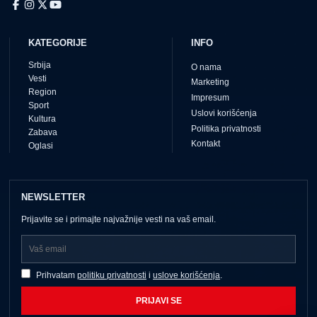
KATEGORIJE
INFO
Srbija
O nama
Vesti
Marketing
Region
Impresum
Sport
Uslovi korišćenja
Kultura
Politika privatnosti
Zabava
Kontakt
Oglasi
NEWSLETTER
Prijavite se i primajte najvažnije vesti na vaš email.
Prihvatam
politiku privatnosti
i
uslove korišćenja
.
PRIJAVI SE