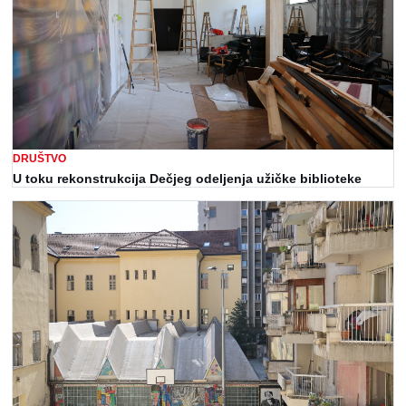
DRUŠTVO
U toku rekonstrukcija Dečjeg odeljenja užičke biblioteke