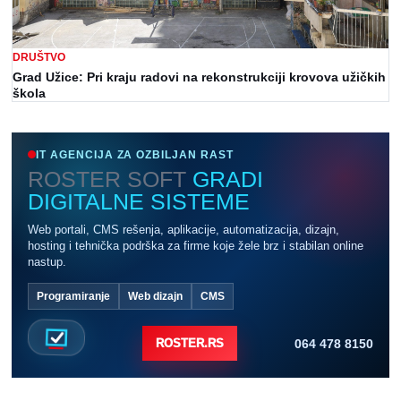
DRUŠTVO
Grad Užice: Pri kraju radovi na rekonstrukciji krovova užičkih
škola
IT AGENCIJA ZA OZBILJAN RAST
ROSTER SOFT
GRADI
DIGITALNE SISTEME
Web portali, CMS rešenja, aplikacije, automatizacija, dizajn,
hosting i tehnička podrška za firme koje žele brz i stabilan online
nastup.
Programiranje
Web dizajn
CMS
064 478 8150
ROSTER.RS