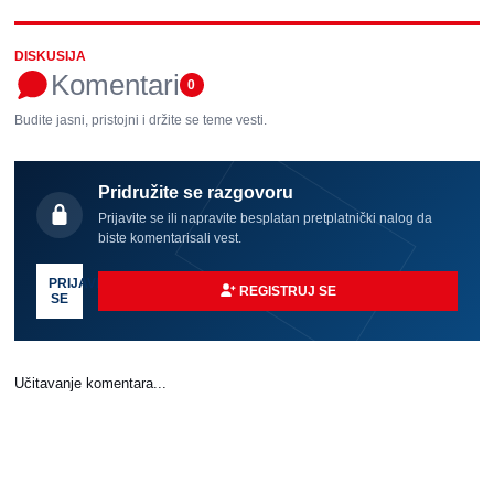
DISKUSIJA
Komentari
0
Budite jasni, pristojni i držite se teme vesti.
Pridružite se razgovoru
Prijavite se ili napravite besplatan pretplatnički nalog da
biste komentarisali vest.
PRIJAVI
REGISTRUJ SE
SE
Učitavanje komentara...