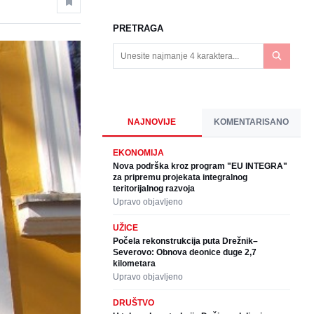
PRETRAGA
NAJNOVIJE
KOMENTARISANO
EKONOMIJA
Nova podrška kroz program "EU INTEGRA"
za pripremu projekata integralnog
teritorijalnog razvoja
Upravo objavljeno
UŽICE
Počela rekonstrukcija puta Drežnik–
Severovo: Obnova deonice duge 2,7
kilometara
Upravo objavljeno
DRUŠTVO