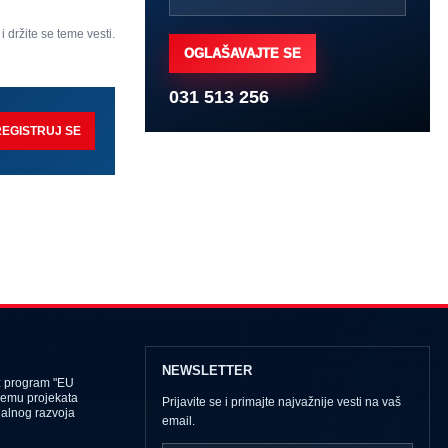
 i držite se teme vesti.
OGLAŠAVAJTE SE
031 513 256
REGISTRUJ SE
NEWSLETTER
z program "EU
remu projekata
Prijavite se i primajte najvažnije vesti na vaš
ijalnog razvoja
email.