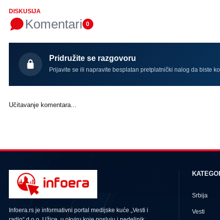
DISKUSIJA
Komentari
0
Pridružite se razgovoru
Prijavite se ili napravite besplatan pretplatnički nalog da biste k
Učitavanje komentara...
KATEGO
Srbija
Infoera.rs je informativni portal medijske kuće „Vesti i
Vesti
radio“ d.o.o. Užice, u okviru koje posluju i nedeljnik