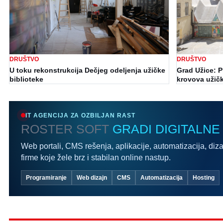
DRUŠTVO
DRUŠTVO
U toku rekonstrukcija Dečjeg odeljenja užičke
Grad Užice: Pr
biblioteke
krovova užičk
IT AGENCIJA ZA OZBILJAN RAST
ROSTER SOFT
GRADI DIGITALNE
Web portali, CMS rešenja, aplikacije, automatizacija, diza
firme koje žele brz i stabilan online nastup.
Programiranje
Web dizajn
CMS
Automatizacija
Hosting