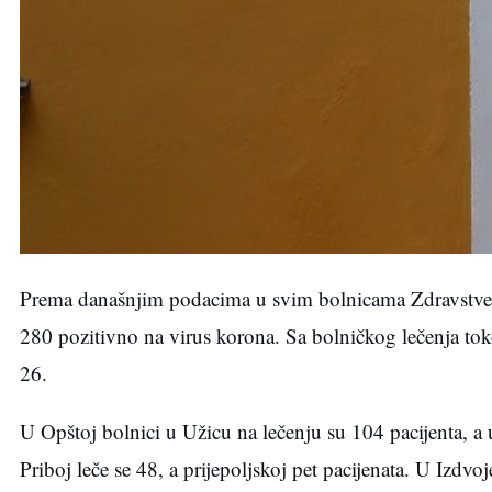
Prema današnjim podacima u svim bolnicama Zdravstvenog
280 pozitivno na virus korona. Sa bolničkog lečenja tok
26.
U Opštoj bolnici u Užicu na lečenju su 104 pacijenta, a 
Priboj leče se 48, a prijepoljskoj pet pacijenata. U Izdv