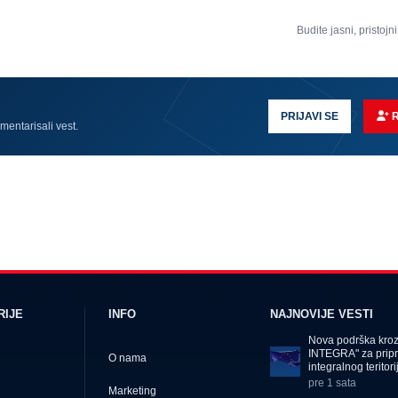
Budite jasni, pristojni
PRIJAVI SE
omentarisali vest.
RIJE
INFO
NAJNOVIJE VESTI
Nova podrška kro
INTEGRA" za prip
O nama
integralnog teritor
pre 1 sata
Marketing