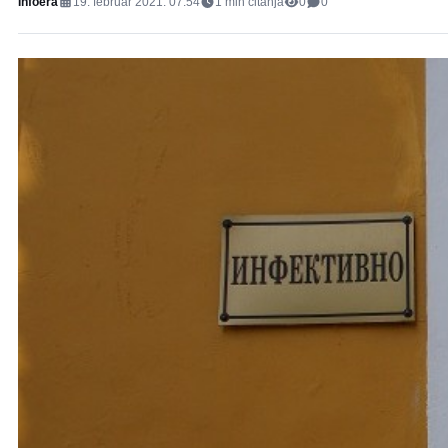
Infoera
19. februar 2021. 07:54
1
min čitanja
0
0