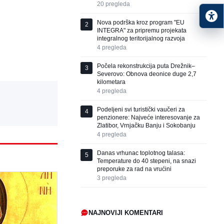
20
pregleda
Nova podrška kroz program "EU
2
INTEGRA" za pripremu projekata
integralnog teritorijalnog razvoja
4
pregleda
Počela rekonstrukcija puta Drežnik–
3
Severovo: Obnova deonice duge 2,7
kilometara
4
pregleda
Podeljeni svi turistički vaučeri za
4
penzionere: Najveće interesovanje za
Zlatibor, Vrnjačku Banju i Sokobanju
4
pregleda
Danas vrhunac toplotnog talasa:
5
Temperature do 40 stepeni, na snazi
preporuke za rad na vrućini
3
pregleda
NAJNOVIJI KOMENTARI