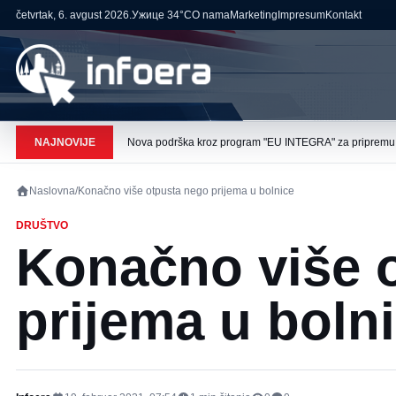
četvrtak, 6. avgust 2026.
Ужице
34°C
O nama
Marketing
Impresum
Kontakt
NAJNOVIJE
Nova podrška kroz program "EU INTEGRA" za pripremu pr
Naslovna
/
Konačno više otpusta nego prijema u bolnice
DRUŠTVO
Konačno više 
prijema u boln