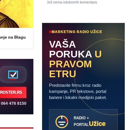
Još nema odobrenih komentara.
MARKETING RADIO UŽICE
anje na Blagu
VAŠA
PORUKA
U
PRAVOM
ETRU
Predstavite firmu kroz radio
kampanje, PR tekstove, portal
ROSTER.RS
banere i lokalni medijski paket.
064 478 8150
RADIO +
Užice
PORTAL