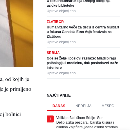
U toku rekonstrukcija Dečjeg odeljenja
užičke biblioteke
Upravo objavljeno
ZLATIBOR
Humanitarno veče za decu iz centra Multiart
u fokusu Gondola Etno Vajb festivala na
Zlatiboru
Upravo objavljeno
SRBIJA
Gde se želje i poslovi razilaze: Mladi biraju
psihologiju i medicinu, dok poslodavci traže
inženjere
Upravo objavljeno
, od kojih je
e je primljeno
NAJČITANIJE
DANAS
NEDELJA
MESEC
oj bolnici
Veliki požari širom Srbije: Gori
1
Deliblatska peščara, Ibarska klisura i
okolina Zaječara, jedna osoba stradala