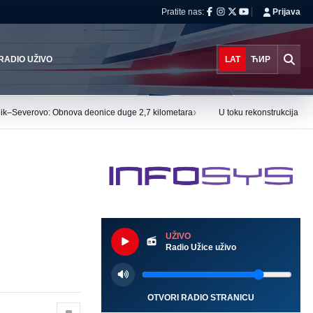
Pratite nas:
Prijava
RADIO UŽIVO
LAT
ЋИР
›
nik–Severovo: Obnova deonice duge 2,7 kilometara
U toku rekonstrukcija De
UŽIVO
Radio Užice uživo
OTVORI RADIO STRANICU