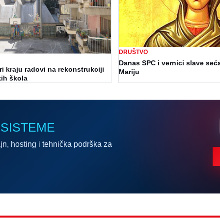
DRUŠTVO
Danas SPC i vernici slave seć
i kraju radovi na rekonstrukciji
Mariju
ih škola
 SISTEME
jn, hosting i tehnička podrška za