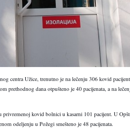
 centra Užice, trenutno je na lečenju 306 kovid pacijenta
om prethodnog dana otpušteno je 40 pacijenata, a na lečenj
u privremenoj kovid bolnici u kasarni 101 pacijent. U Opšt
ojenom odeljenju u Požegi smešteno je 48 pacijenata.