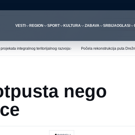
VESTI
REGION
SPORT
KULTURA
ZABAVA
SRBIJA
OGLASI
›
ojekata integralnog teritorijalnog razvoja
Počela rekonstrukcija puta Drež
otpusta nego
ice