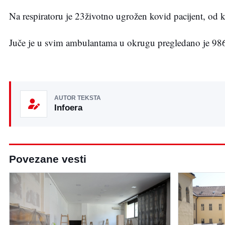
Na respiratoru je 23životno ugrožen kovid pacijent, od k
Juče je u svim ambulantama u okrugu pregledano je 986
AUTOR TEKSTA
Infoera
Povezane vesti