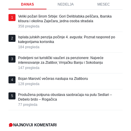
DANAS
NEDELJA
MESEC
Veliki požari širom Srbije: Gori Deliblatska peščara, Ibarska
1
klisura i okolina Zaječara, jedna osoba stradala
358
pregleda
Isplata julskih penzija počinje 4. avgusta: Poznat raspored po
2
kategorijama korisnika
184
pregleda
Podeljeni svi turistički vaučeri za penzionere: Najveće
3
interesovanje za Zlatibor, Vrnjačku Banju i Sokobanju
147
pregleda
Bojan Marović večeras nastupa na Zlatiboru
4
128
pregleda
Produžena potpuna obustava saobraćaja na putu Sedlari –
5
Debelo brdo – Rogačica
77
pregleda
NAJNOVIJI KOMENTARI