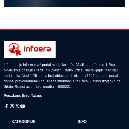
Infoera.rs je informativni portal medijske kuće „Vesti i radio“ d.o.o. Užice, u
okviru koje posluju i nedeljnik „Vesti“ i Radio Užice. Nastavljajući tradiciju
nedeljnika „Vesti“, čiji je prvi broj objavljen 1. oktobra 1941. godine, portal
donosi pravovremene i pouzdane informacije iz Užica, Zlatiborskog okruga i
Srbije. Registracioni broj medija: IN000231
Pouzdano. Brzo. Tačno.
KATEGORIJE
INFO