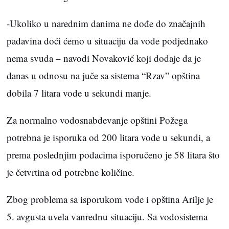
-Ukoliko u narednim danima ne dođe do značajnih
padavina doći ćemo u situaciju da vode podjednako
nema svuda – navodi Novaković koji dodaje da je
danas u odnosu na juče sa sistema “Rzav” opština
dobila 7 litara vode u sekundi manje.
Za normalno vodosnabdevanje opštini Požega
potrebna je isporuka od 200 litara vode u sekundi, a
prema poslednjim podacima isporučeno je 58 litara što
je četvrtina od potrebne količine.
Zbog problema sa isporukom vode i opština Arilje je
5. avgusta uvela vanrednu situaciju. Sa vodosistema