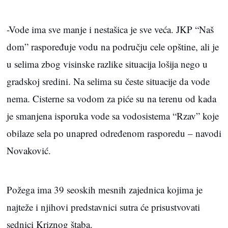
-Vode ima sve manje i nestašica je sve veća. JKP “Naš
dom” raspoređuje vodu na području cele opštine, ali je
u selima zbog visinske razlike situacija lošija nego u
gradskoj sredini. Na selima su česte situacije da vode
nema. Cisterne sa vodom za piće su na terenu od kada
je smanjena isporuka vode sa vodosistema “Rzav” koje
obilaze sela po unapred određenom rasporedu – navodi
Novaković.
Požega ima 39 seoskih mesnih zajednica kojima je
najteže i njihovi predstavnici sutra će prisustvovati
sednici Kriznog štaba.