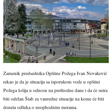
Zamenik predsednika Opštine Požega Ivan Novaković
rekao je da je situacija sa isporukom vode u opštini
Požega lošija u odnosu na prethodne dane i da će sutra
biti održan Štab za vanredne situacije na kome će biti
doneta odluka o neophodnim merama.