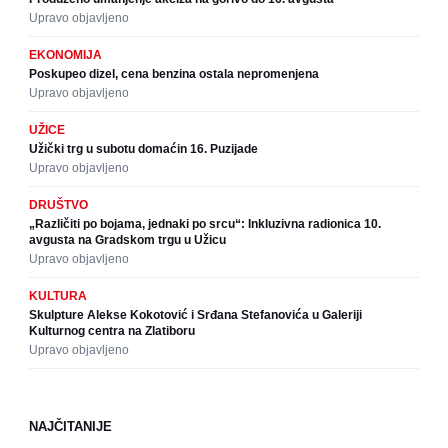
Upravo objavljeno
EKONOMIJA
Poskupeo dizel, cena benzina ostala nepromenjena
Upravo objavljeno
UŽICE
Užički trg u subotu domaćin 16. Puzijade
Upravo objavljeno
DRUŠTVO
„Različiti po bojama, jednaki po srcu“: Inkluzivna radionica 10.
avgusta na Gradskom trgu u Užicu
Upravo objavljeno
KULTURA
Skulpture Alekse Kokotović i Srđana Stefanovića u Galeriji
Kulturnog centra na Zlatiboru
Upravo objavljeno
NAJČITANIJE