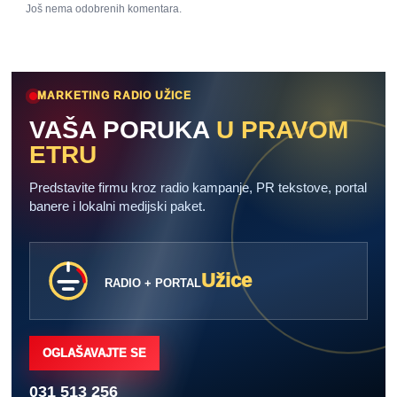
Još nema odobrenih komentara.
MARKETING RADIO UŽICE
VAŠA PORUKA
U PRAVOM
ETRU
Predstavite firmu kroz radio kampanje, PR tekstove, portal
banere i lokalni medijski paket.
Užice
RADIO + PORTAL
OGLAŠAVAJTE SE
031 513 256