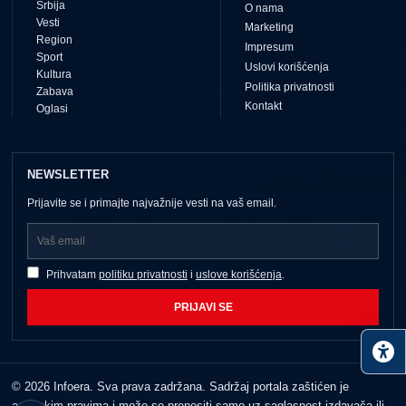
Srbija
O nama
Vesti
Marketing
Region
Impresum
Sport
Uslovi korišćenja
Kultura
Politika privatnosti
Zabava
Kontakt
Oglasi
NEWSLETTER
Prijavite se i primajte najvažnije vesti na vaš email.
Prihvatam
politiku privatnosti
i
uslove korišćenja
.
PRIJAVI SE
© 2026 Infoera. Sva prava zadržana. Sadržaj portala zaštićen je
autorskim pravima i može se prenositi samo uz saglasnost izdavača ili