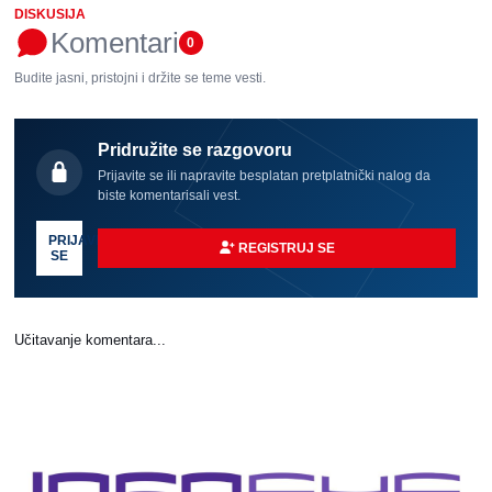
DISKUSIJA
Komentari
0
Budite jasni, pristojni i držite se teme vesti.
Pridružite se razgovoru
Prijavite se ili napravite besplatan pretplatnički nalog da
biste komentarisali vest.
PRIJAVI
REGISTRUJ SE
SE
Učitavanje komentara...