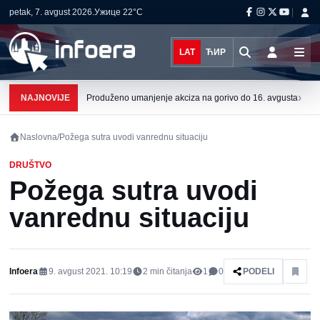
petak, 7. avgust 2026.
Ужице
22°C
LAT
ЋИР
›
NAJNOVIJE
Produženo umanjenje akciza na gorivo do 16. avgusta
Naslovna
/
Požega sutra uvodi vanrednu situaciju
DRUŠTVO
Požega sutra uvodi
vanrednu situaciju
Infoera
9. avgust 2021. 10:19
2
min čitanja
1
0
PODELI