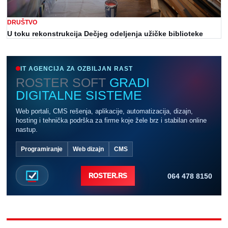
DRUŠTVO
U toku rekonstrukcija Dečjeg odeljenja užičke biblioteke
IT AGENCIJA ZA OZBILJAN RAST
ROSTER SOFT
GRADI
DIGITALNE SISTEME
Web portali, CMS rešenja, aplikacije, automatizacija, dizajn,
hosting i tehnička podrška za firme koje žele brz i stabilan online
nastup.
Programiranje
Web dizajn
CMS
064 478 8150
ROSTER.RS