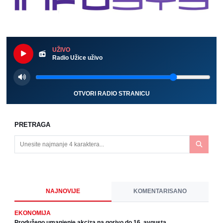
UŽIVO
Radio Užice uživo
OTVORI RADIO STRANICU
PRETRAGA
NAJNOVIJE
KOMENTARISANO
EKONOMIJA
Produženo umanjenje akciza na gorivo do 16. avgusta