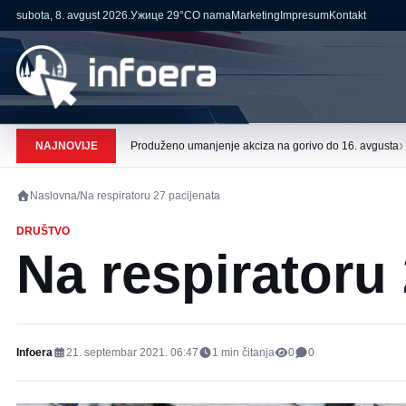
subota, 8. avgust 2026.
Ужице
29°C
O nama
Marketing
Impresum
Kontakt
›
NAJNOVIJE
Produženo umanjenje akciza na gorivo do 16. avgusta
Naslovna
/
Na respiratoru 27 pacijenata
DRUŠTVO
Na respiratoru 
Infoera
21. septembar 2021. 06:47
1
min čitanja
0
0