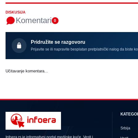
DISKUSIJA
Komentari
0
Pridružite se razgovoru
Prijavite se ili napravite besplatan pretplatnički nalog da biste k
Učitavanje komentara...
KATEGO
Srbija
Infoera.rs je informativni portal medijske kuće „Vesti i