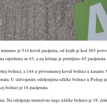
trenutno je 514 kovid pacijenta, od kojih je kod 493 potv
 otpuštena su 63, a na lečenje je primljeno 65 pacijenata.
toj bolnici, a 144 u privremenoj kovid bolnici u kasarni.
ijenata. U izdvojenim odeljenjima užičke bolnice u Požegi je
j bolnici je 16 pacijenata.
ma. Na odeljenju intenzivne nege užičke bolnice je 18, četir