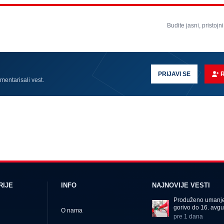
Budite jasni, pristojni
PRIJAVI SE
omentarisali vest.
RIJE
INFO
NAJNOVIJE VESTI
Produženo umanje
gorivo do 16. avgu
O nama
pre 1 dana