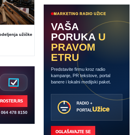
MARKETING RADIO UŽICE
VAŠA
PORUKA
U
odeljenja užičke
PRAVOM
ETRU
Predstavite firmu kroz radio
kampanje, PR tekstove, portal
banere i lokalni medijski paket.
ROSTER.RS
RADIO +
Užice
PORTAL
064 478 8150
OGLAŠAVAJTE SE