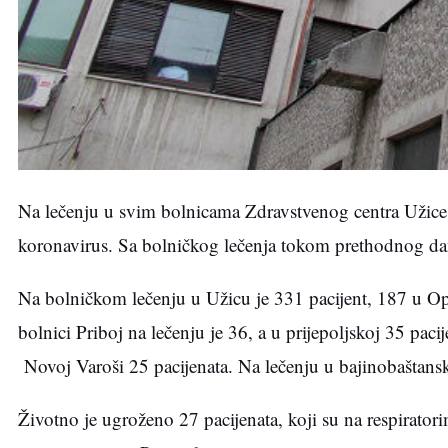
Na lečenju u svim bolnicama Zdravstvenog centra Užice 
koronavirus. Sa bolničkog lečenja tokom prethodnog dana
Na bolničkom lečenju u Užicu je 331 pacijent, 187 u Opš
bolnici Priboj na lečenju je 36, a u prijepoljskoj 35 pac
Novoj Varoši 25 pacijenata. Na lečenju u bajinobaštansko
Životno je ugroženo 27 pacijenata, koji su na respiratori