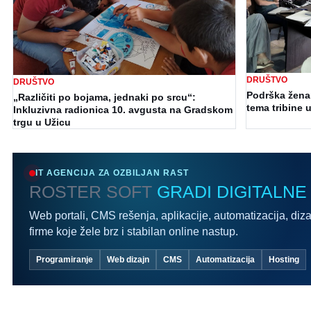
DRUŠTVO
DRUŠTVO
Podrška ženam
„Različiti po bojama, jednaki po srcu“:
tema tribine u
Inkluzivna radionica 10. avgusta na Gradskom
trgu u Užicu
IT AGENCIJA ZA OZBILJAN RAST
ROSTER SOFT
GRADI DIGITALNE
Web portali, CMS rešenja, aplikacije, automatizacija, diza
firme koje žele brz i stabilan online nastup.
Programiranje
Web dizajn
CMS
Automatizacija
Hosting