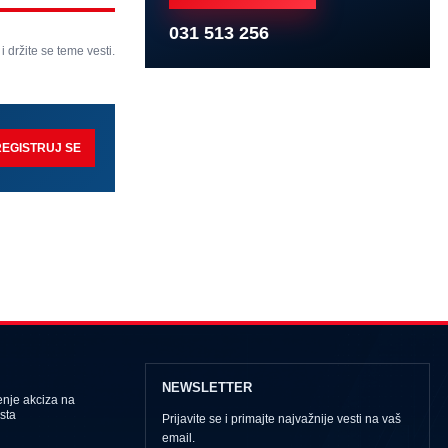
031 513 256
 i držite se teme vesti.
REGISTRUJ SE
NEWSLETTER
nje akciza na
sta
Prijavite se i primajte najvažnije vesti na vaš
email.