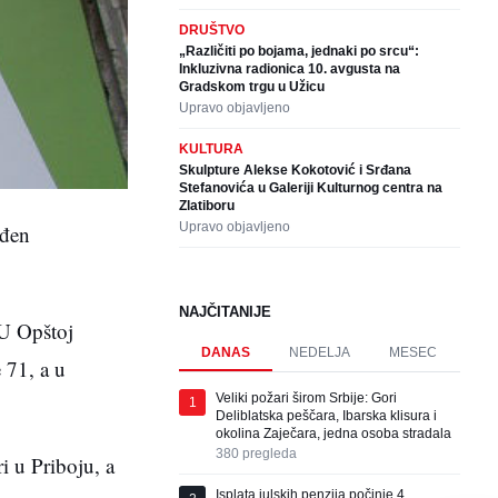
DRUŠTVO
„Različiti po bojama, jednaki po srcu“:
Inkluzivna radionica 10. avgusta na
Gradskom trgu u Užicu
Upravo objavljeno
KULTURA
Skulpture Alekse Kokotović i Srđana
Stefanovića u Galeriji Kulturnog centra na
Zlatiboru
Upravo objavljeno
rđen
NAJČITANIJE
 U Opštoj
DANAS
NEDELJA
MESEC
 71, a u
Veliki požari širom Srbije: Gori
1
Deliblatska peščara, Ibarska klisura i
okolina Zaječara, jedna osoba stradala
380
pregleda
i u Priboju, a
Isplata julskih penzija počinje 4.