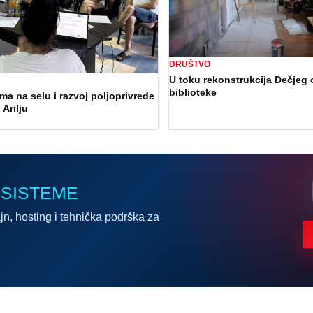
DRUŠTVO
U toku rekonstrukcija Dečjeg 
biblioteke
a na selu i razvoj poljoprivrede
 Arilju
 SISTEME
jn, hosting i tehnička podrška za