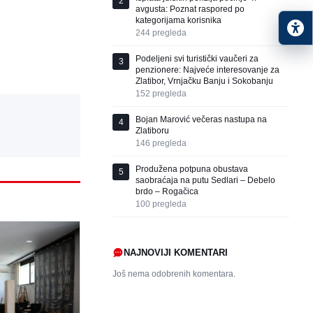
2
avgusta: Poznat raspored po
kategorijama korisnika
244
pregleda
Podeljeni svi turistički vaučeri za
3
penzionere: Najveće interesovanje za
Zlatibor, Vrnjačku Banju i Sokobanju
152
pregleda
Bojan Marović večeras nastupa na
4
Zlatiboru
146
pregleda
Produžena potpuna obustava
5
saobraćaja na putu Sedlari – Debelo
brdo – Rogačica
100
pregleda
NAJNOVIJI KOMENTARI
Još nema odobrenih komentara.