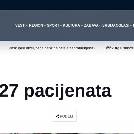
VESTI
REGION
SPORT
KULTURA
ZABAVA
SRBIJA
OGLASI
›
Poskupeo dizel, cena benzina ostala nepromenjena
Užički trg u subo
27 pacijenata
PODELI