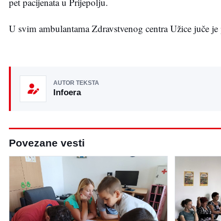
pet pacijenata u Prijepolju.
U svim ambulantama Zdravstvenog centra Užice juče je 
AUTOR TEKSTA
Infoera
Povezane vesti