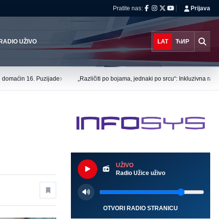
Pratite nas:
Prijava
RADIO UŽIVO
LAT
ЋИР
›
tu domaćin 16. Puzijade
„Različiti po bojama, jednaki po srcu“: Inkluzivna ra
UŽIVO
Radio Užice uživo
OTVORI RADIO STRANICU