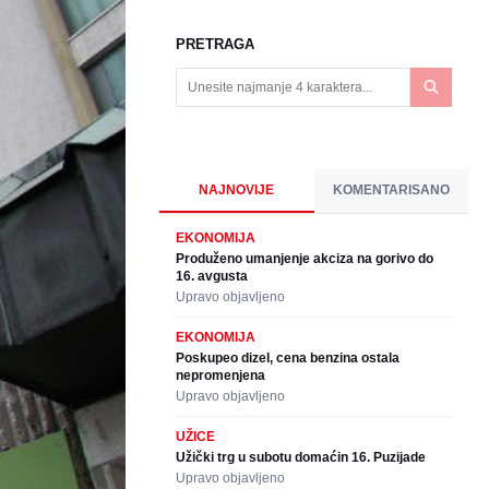
PRETRAGA
NAJNOVIJE
KOMENTARISANO
EKONOMIJA
Produženo umanjenje akciza na gorivo do
16. avgusta
Upravo objavljeno
EKONOMIJA
Poskupeo dizel, cena benzina ostala
nepromenjena
Upravo objavljeno
UŽICE
Užički trg u subotu domaćin 16. Puzijade
Upravo objavljeno