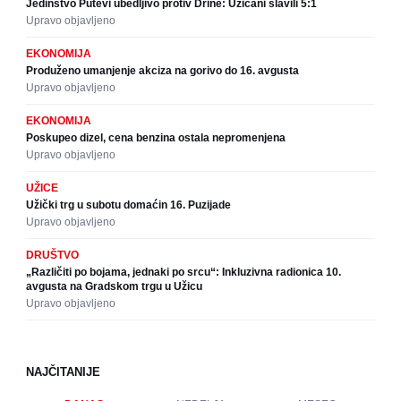
Jedinstvo Putevi ubedljivo protiv Drine: Užičani slavili 5:1
Upravo objavljeno
EKONOMIJA
Produženo umanjenje akciza na gorivo do 16. avgusta
Upravo objavljeno
EKONOMIJA
Poskupeo dizel, cena benzina ostala nepromenjena
Upravo objavljeno
UŽICE
Užički trg u subotu domaćin 16. Puzijade
Upravo objavljeno
DRUŠTVO
„Različiti po bojama, jednaki po srcu“: Inkluzivna radionica 10.
avgusta na Gradskom trgu u Užicu
Upravo objavljeno
NAJČITANIJE