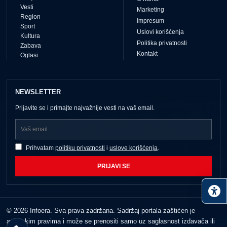
Vesti
Marketing
Region
Impresum
Sport
Uslovi korišćenja
Kultura
Politika privatnosti
Zabava
Kontakt
Oglasi
NEWSLETTER
Prijavite se i primajte najvažnije vesti na vaš email.
Prihvatam
politiku privatnosti
i
uslove korišćenja
.
PRIJAVI SE
© 2026 Infoera. Sva prava zadržana. Sadržaj portala zaštićen je
autorskim pravima i može se prenositi samo uz saglasnost izdavača ili