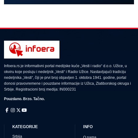
Infoera.rs je informativni portal medijske kuće „Vesti i radio“ d.o.o. Užice, u
okviru koje posluju i nedeljnik „Vesti“ i Radio Užice. Nastavljajući tradiciju
nedeljnika „Vesti“, čiji je prvi broj objavljen 1. oktobra 1941. godine, portal
donosi pravovremene i pouzdane informacije iz Užica, Zlatiborskog okruga i
Srbije. Registracioni broj medija: IN000231
Pouzdano. Brzo. Tačno.
KATEGORIJE
INFO
Srbija
O nama