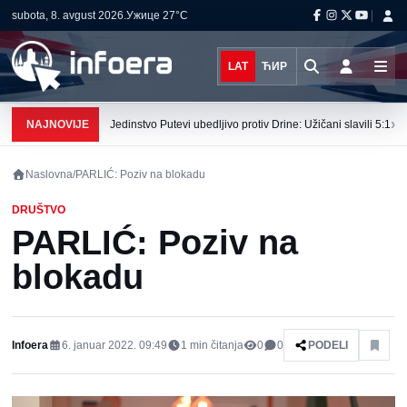
subota, 8. avgust 2026.
Ужице
27°C
LAT
ЋИР
›
NAJNOVIJE
Jedinstvo Putevi ubedljivo protiv Drine: Užičani slavili 5:1
Naslovna
/
PARLIĆ: Poziv na blokadu
DRUŠTVO
PARLIĆ: Poziv na
blokadu
Infoera
6. januar 2022. 09:49
1
min čitanja
0
0
PODELI