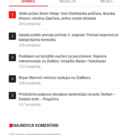
DANAS
NEDELJA
MESEC
Veliki požari širom Srbije: Gori Deliblatska peščara, Ibarska
1
klisura i okolina Zaječara, jedna osoba stradala
384
pregleda
Isplata julskih penzija počinje 4. avgusta: Poznat raspored po
2
kategorijama korisnika
256
pregleda
Podeljeni svi turistički vaučeri za penzionere: Najveće
3
interesovanje za Zlatibor, Vrnjačku Banju i Sokobanju
152
pregleda
Bojan Marović večeras nastupa na Zlatiboru
4
148
pregleda
Produžena potpuna obustava saobraćaja na putu Sedlari –
5
Debelo brdo – Rogačica
107
pregleda
NAJNOVIJI KOMENTARI
Još nema odobrenih komentara.