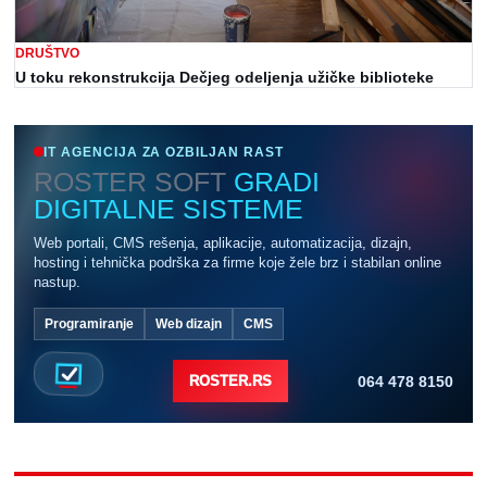
DRUŠTVO
U toku rekonstrukcija Dečjeg odeljenja užičke biblioteke
IT AGENCIJA ZA OZBILJAN RAST
ROSTER SOFT
GRADI
DIGITALNE SISTEME
Web portali, CMS rešenja, aplikacije, automatizacija, dizajn,
hosting i tehnička podrška za firme koje žele brz i stabilan online
nastup.
Programiranje
Web dizajn
CMS
064 478 8150
ROSTER.RS