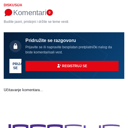
DISKUSIJA
Komentari
0
Budite jasni, pristojni i držite se teme vesti.
Pridružite se razgovoru
Prijavite se ili napravite besplatan pretplatnički nalog da
biste komentarisali vest.
PRIJAVI
REGISTRUJ SE
SE
Učitavanje komentara...