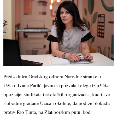
Predsednica Gradskog odbora Narodne stranke u
Užicu, Ivana Parlić, javno je pozvala kolege iz užičke
opozicije, sindikata i ekoloških organizacija, kao i sve
slobodne građane Užica i okoline, da podrže blokadu
protiv Rio Tinta, na Zlatiborskim putu, kod