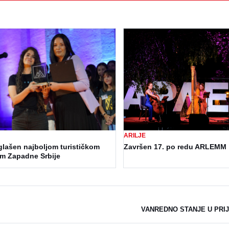
ARILJE
ašen najboljom turističkom
Završen 17. po redu ARLEMM
om Zapadne Srbije
VANREDNO STANJE U PRIJ