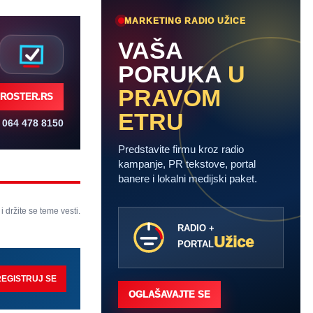
MARKETING RADIO UŽICE
VAŠA
PORUKA
U
PRAVOM
ROSTER.RS
ETRU
064 478 8150
Predstavite firmu kroz radio
kampanje, PR tekstove, portal
banere i lokalni medijski paket.
 i držite se teme vesti.
RADIO +
Užice
PORTAL
REGISTRUJ SE
OGLAŠAVAJTE SE