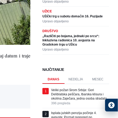
Upravo objavljeno
UŽICE
Užički trg u subotu domaćin 16. Puzijade
Upravo objavljeno
DRUŠTVO
„Različiti po bojama, jednaki po srcu“:
Inkluzivna radionica 10. avgusta na
Gradskom trgu u Užicu
Upravo objavljeno
aj datum i traje
NAJČITANIJE
DANAS
NEDELJA
MESEC
Veliki požari širom Srbije: Gori
1
Deliblatska peščara, Ibarska klisura i
okolina Zaječara, jedna osoba stradala
396
pregleda
Isplata julskih penzija počinje 4.
2
avgusta: Poznat raspored po