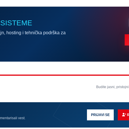
 SISTEME
jn, hosting i tehnička podrška za
Budite jasni, pristojni
PRIJAVI SE
omentarisali vest.