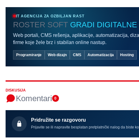
IT AGENCIJA ZA OZBILJAN RAST
ROSTER SOFT
GRADI DIGITALNE
Web portali, CMS rešenja, aplikacije, automatizacija, diza
firme koje žele brz i stabilan online nastup.
Programiranje
Web dizajn
CMS
Automatizacija
Hosting
DISKUSIJA
Komentari
0
Pridružite se razgovoru
Prijavite se ili napravite besplatan pretplatnički nalog da biste k