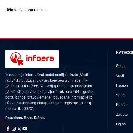
Učitavanje komentara...
KATEGO
Srbija
Infoera.rs je informativni portal medijske kuće „Vesti i
Vesti
radio“ d.o.o. Užice, u okviru koje posluju i nedeljnik
Region
„Vesti“ i Radio Užice. Nastavljajući tradiciju nedeljnika
„Vesti“, čiji je prvi broj objavljen 1. oktobra 1941. godine,
Sport
portal donosi pravovremene i pouzdane informacije iz
Užica, Zlatiborskog okruga i Srbije. Registracioni broj
Kultura
medija: IN000231
Zabava
Pouzdano. Brzo. Tačno.
Oglasi