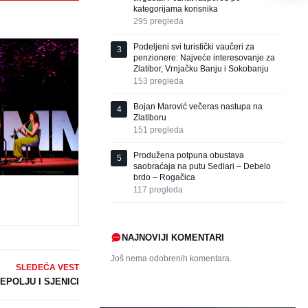
kategorijama korisnika
295
pregleda
Podeljeni svi turistički vaučeri za
3
penzionere: Najveće interesovanje za
Zlatibor, Vrnjačku Banju i Sokobanju
153
pregleda
Bojan Marović večeras nastupa na
4
Zlatiboru
151
pregleda
Produžena potpuna obustava
5
saobraćaja na putu Sedlari – Debelo
brdo – Rogačica
117
pregleda
NAJNOVIJI KOMENTARI
Još nema odobrenih komentara.
SLEDEĆA VEST
EPOLJU I SJENICI