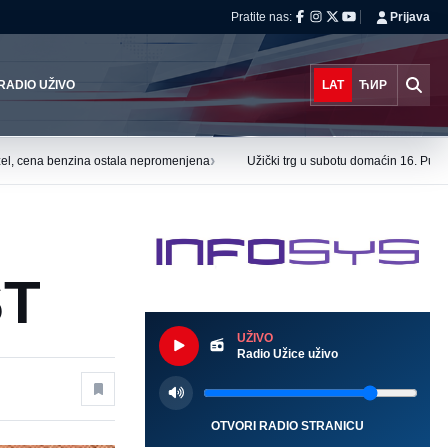
Pratite nas:
Prijava
RADIO UŽIVO
LAT
ЋИР
›
el, cena benzina ostala nepromenjena
Užički trg u subotu domaćin 16. Puzi
ST
UŽIVO
Radio Užice uživo
OTVORI RADIO STRANICU