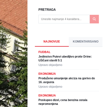
PRETRAGA
NAJNOVIJE
KOMENTARISANO
FUDBAL
Jedinstvo Putevi ubedljivo protiv Drine:
Užičani slavili 5:1
Upravo objavljeno
EKONOMIJA
Produženo umanjenje akciza na gorivo do
16. avgusta
Upravo objavljeno
EKONOMIJA
Poskupeo dizel, cena benzina ostala
nepromenjena