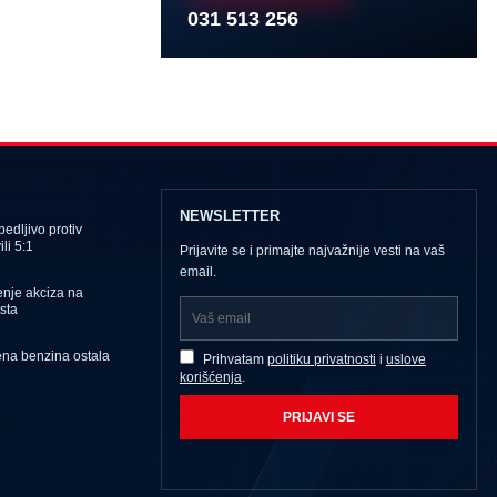
031 513 256
NEWSLETTER
edljivo protiv
li 5:1
Prijavite se i primajte najvažnije vesti na vaš
email.
nje akciza na
sta
ena benzina ostala
Prihvatam
politiku privatnosti
i
uslove
korišćenja
.
PRIJAVI SE