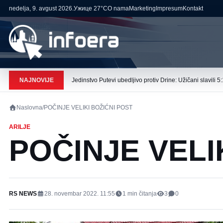
nedelja, 9. avgust 2026.
Ужице
27°C
O nama
Marketing
Impresum
Kontakt
NAJNOVIJE
Jedinstvo Putevi ubedljivo protiv Drine: Užičani slavili 5:
Naslovna
/
POČINJE VELIKI BOŽIĆNI POST
ARILJE
POČINJE VELI
RS NEWS
28. novembar 2022. 11:55
1
min čitanja
3
0