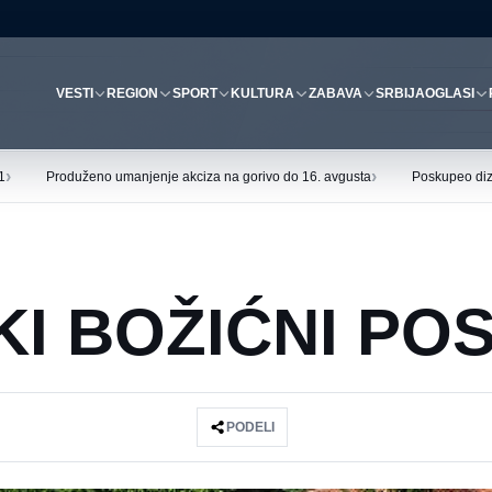
VESTI
REGION
SPORT
KULTURA
ZABAVA
SRBIJA
OGLASI
›
›
1
Produženo umanjenje akciza na gorivo do 16. avgusta
Poskupeo diz
KI BOŽIĆNI PO
PODELI