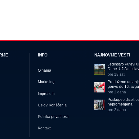
RIJE
INFO
NAJNOVIJE VESTI
Jedinstvo Putevi ub
Drine: Užičani slavi
O nama
pre 18 sati
Produženo umanje
Marketing
gorivo do 16. avgu
pre 2 dana
Impresum
Poskupeo dizel, c
nepromenjena
Uslovi korišćenja
pre 2 dana
Politika privatnosti
Kontakt