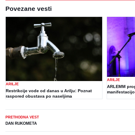
Povezane vesti
ARILJE
ARILJE
ARLEMM progl
Restrikcije vode od danas u Arilju: Poznat
manifestacij
raspored obustava po naseljima
PRETHODNA VEST
DAN RUKOMETA