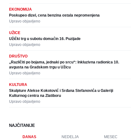
EKONOMIJA
Poskupeo dizel, cena benzina ostala nepromenjena
Upravo objavljeno
UŽICE
Užički trg u subotu domaćin 16. Puzijade
Upravo objavljeno
DRUŠTVO
„Različiti po bojama, jednaki po srcu“: Inkluzivna radionica 10.
avgusta na Gradskom trgu u Užicu
Upravo objavljeno
KULTURA
Skulpture Alekse Kokotović i Srđana Stefanovića u Galeriji
Kulturnog centra na Zlatiboru
Upravo objavljeno
NAJČITANIJE
DANAS
NEDELJA
MESEC