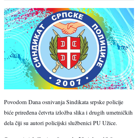
Povodom Dana osnivanja Sindikata srpske policije
biće priređena četvrta izložba slika i drugih umetničkih
dela čiji su autori policijski službenici PU Užice.