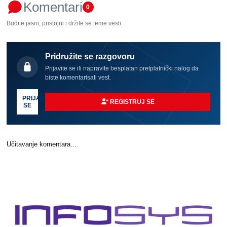
Komentari
0
Budite jasni, pristojni i držite se teme vesti.
Pridružite se razgovoru
Prijavite se ili napravite besplatan pretplatnički nalog da
biste komentarisali vest.
PRIJAVI
REGISTRUJ SE
SE
Učitavanje komentara...