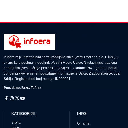
Infoera.rs je informativni portal medijske kuće „Vesti i radio“ d.o.o. Užice, u
okviru koje posluju i nedeljnik „Vesti“ i Radio Užice. Nastavljajući tradiciju
nedeljnika „Vesti“, čiji je prvi broj objavljen 1. oktobra 1941. godine, portal
donosi pravovremene i pouzdane informacije iz Užica, Zlatiborskog okruga i
Srbije. Registracioni broj medija: IN000231
Pouzdano. Brzo. Tačno.
KATEGORIJE
INFO
Srbija
O nama