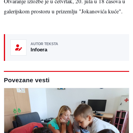
Otvaranje izložbe je u četvrtak, 20. jula u 18 časova u
galerijskom prostoru u prizemlju "Jokanovića kuće".
AUTOR TEKSTA
Infoera
Povezane vesti