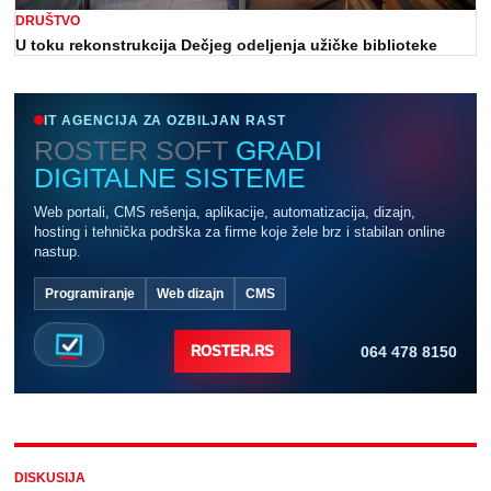
DRUŠTVO
U toku rekonstrukcija Dečjeg odeljenja užičke biblioteke
IT AGENCIJA ZA OZBILJAN RAST
ROSTER SOFT
GRADI
DIGITALNE SISTEME
Web portali, CMS rešenja, aplikacije, automatizacija, dizajn,
hosting i tehnička podrška za firme koje žele brz i stabilan online
nastup.
Programiranje
Web dizajn
CMS
064 478 8150
ROSTER.RS
DISKUSIJA