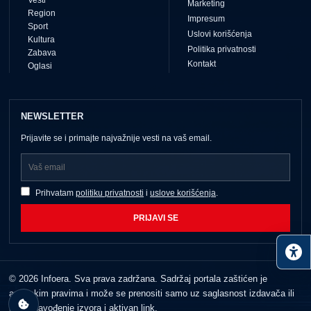
Vesti
Marketing
Region
Impresum
Sport
Uslovi korišćenja
Kultura
Politika privatnosti
Zabava
Kontakt
Oglasi
NEWSLETTER
Prijavite se i primajte najvažnije vesti na vaš email.
Prihvatam
politiku privatnosti
i
uslove korišćenja
.
PRIJAVI SE
© 2026 Infoera. Sva prava zadržana. Sadržaj portala zaštićen je
autorskim pravima i može se prenositi samo uz saglasnost izdavača ili
jasno navođenje izvora i aktivan link.