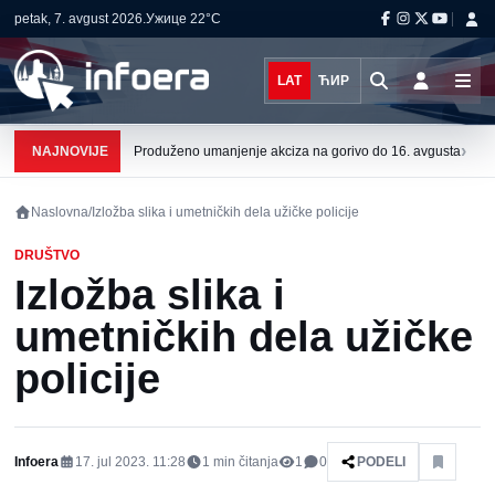
petak, 7. avgust 2026.
Ужице
22°C
LAT
ЋИР
›
NAJNOVIJE
Produženo umanjenje akciza na gorivo do 16. avgusta
Naslovna
/
Izložba slika i umetničkih dela užičke policije
DRUŠTVO
Izložba slika i
umetničkih dela užičke
policije
Infoera
17. jul 2023. 11:28
1
min čitanja
1
0
PODELI