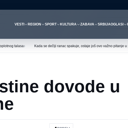
VESTI
REGION
SPORT
KULTURA
ZABAVA
SRBIJA
OGLASI
›
oplotnog talasa
Kada se dečiji ranac spakuje, ostaje još ovo važno pitanje 
stine dovode u
ne