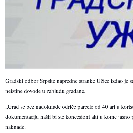
Gradski odbor Srpske napredne stranke Užice izdao je s
neistine dovode u zabludu građane.
„Grad se bez nadoknade odriče parcele od 40 ari u korist 
dokumentaciju našli bi ste koncesioni akt u kome jasno 
naknade.