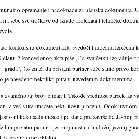
 komunalno opremanje i nadoknade za planska dokumenta. U
a na sebe sve troškove od izrade projekata i tehničke dokum
zvole.
čitao konkursnu dokumentaciju svedoči i naredna izrečena la
članu 7 koncesionog akta piše „Po zvaršetku izgradnje ob
 – grada“, što znači da privatni partner stiče samo pravo kor
što je navedeno nekoliko puta u navedenim dokumentima.
 zvanično taj broj je manji. Takođe vrednost parcele za vas
milion, a već sutra imaćete neku novu procenu. Odokativno
e jasno ni kako sada mesec i po dana pre završetka Javnog p
biti privatni partner, jer broj mesta u budućoj javnoj garaž
i za gradnju tog objekta.