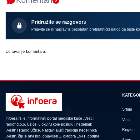
Komentari
0
Pridružite se razgovoru
Prijavite se ili napravite besplatan pretplatnički nalog da biste k
Učitavanje komentara...
KATEGO
Srbija
Infoera.rs je informativni portal medijske kuće „Vesti i
Vesti
radio“ d.o.o. Užice, u okviru koje posluju i nedeljnik
Region
„Vesti“ i Radio Užice. Nastavljajući tradiciju nedeljnika
„Vesti“, čiji je prvi broj objavljen 1. oktobra 1941. godine,
Sport