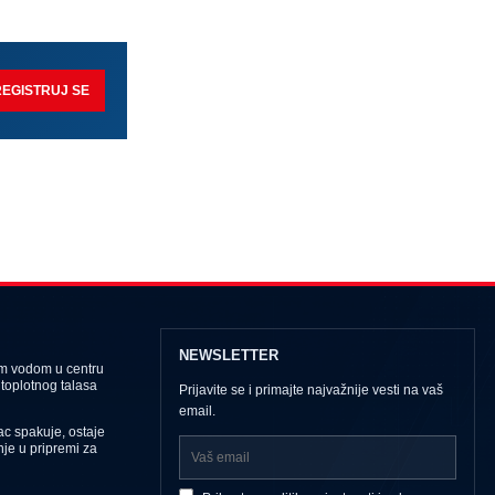
REGISTRUJ SE
NEWSLETTER
om vodom u centru
toplotnog talasa
Prijavite se i primajte najvažnije vesti na vaš
email.
ac spakuje, ostaje
nje u pripremi za