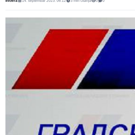
Infoera
14. septembar 2023. 06:12
3
min čitanja
0
0