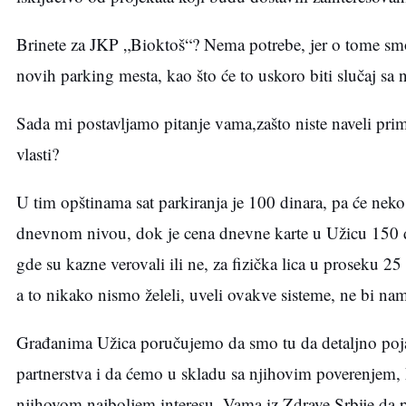
Brinete za JKP „Bioktoš“? Nema potrebe, jer o tome smo
novih parking mesta, kao što će to uskoro biti slučaj s
Sada mi postavljamo pitanje vama,zašto niste naveli prim
vlasti?
U tim opštinama sat parkiranja je 100 dinara, pa će nek
dnevnom nivou, dok je cena dnevne karte u Užicu 150 di
gde su kazne verovali ili ne, za fizička lica u proseku 2
a to nikako nismo želeli, uveli ovakve sisteme, ne bi na
Građanima Užica poručujemo da smo tu da detaljno pojas
partnerstva i da ćemo u skladu sa njihovim poverenjem, ko
njihovom najboljem interesu. Vama iz Zdrave Srbije da pr