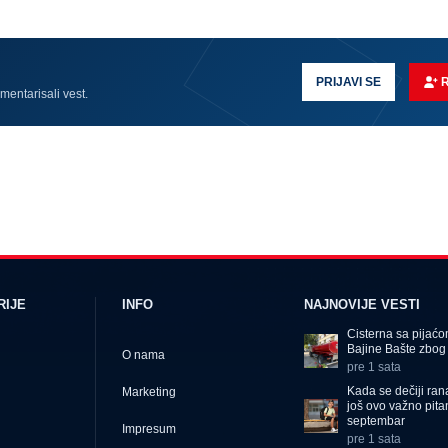
PRIJAVI SE
omentarisali vest.
RIJE
INFO
NAJNOVIJE VESTI
Cisterna sa pijać
Bajine Bašte zbog 
O nama
pre 1 sata
Kada se dečiji ran
Marketing
još ovo važno pita
septembar
Impresum
pre 1 sata