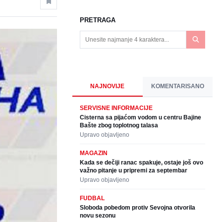
PRETRAGA
NAJNOVIJE
KOMENTARISANO
SERVISNE INFORMACIJE
Cisterna sa pijaćom vodom u centru Bajine
Bašte zbog toplotnog talasa
Upravo objavljeno
MAGAZIN
Kada se dečiji ranac spakuje, ostaje još ovo
važno pitanje u pripremi za septembar
Upravo objavljeno
FUDBAL
Sloboda pobedom protiv Sevojna otvorila
novu sezonu