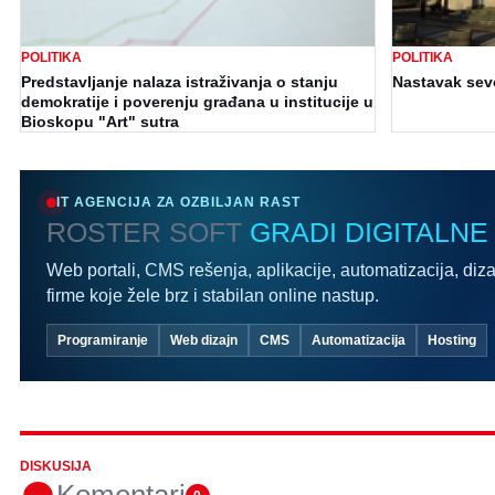
POLITIKA
POLITIKA
Predstavljanje nalaza istraživanja o stanju
Nastavak sev
demokratije i poverenju građana u institucije u
Bioskopu "Art" sutra
IT AGENCIJA ZA OZBILJAN RAST
ROSTER SOFT
GRADI DIGITALNE
Web portali, CMS rešenja, aplikacije, automatizacija, diza
firme koje žele brz i stabilan online nastup.
Programiranje
Web dizajn
CMS
Automatizacija
Hosting
DISKUSIJA