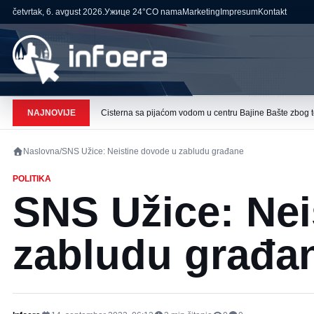
četvrtak, 6. avgust 2026.
Ужице
24°C
O nama
Marketing
Impresum
Kontakt
NAJNOVIJE
Cisterna sa pijaćom vodom u centru Bajine Bašte zbog t
Naslovna
/
SNS Užice: Neistine dovode u zabludu građane
POLITIKA
SNS Užice: Nei
zabludu građa