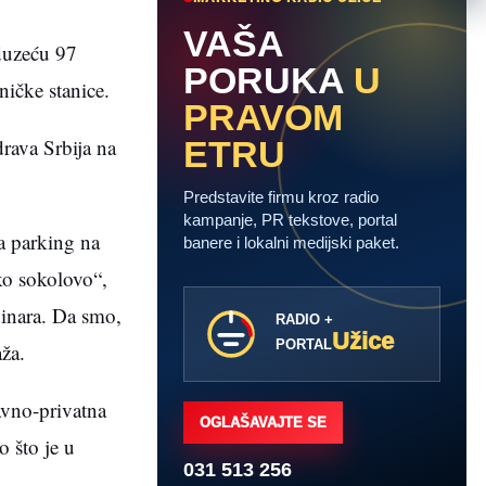
VAŠA
eduzeću 97
PORUKA
U
ničke stanice.
PRAVOM
drava Srbija na
ETRU
Predstavite firmu kroz radio
kampanje, PR tekstove, portal
a parking na
banere i lokalni medijski paket.
ko sokolovo“,
 dinara. Da smo,
RADIO +
Užice
PORTAL
aža.
avno-privatna
OGLAŠAVAJTE SE
o što je u
031 513 256