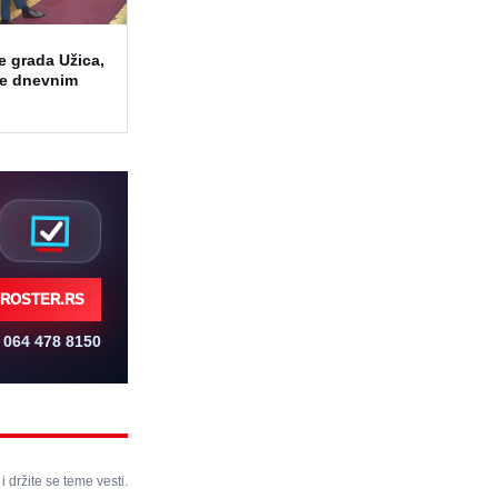
e grada Užica,
ne dnevnim
ROSTER.RS
064 478 8150
 i držite se teme vesti.