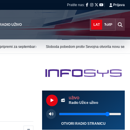
Pratite nas:
Prijava
RADIO UŽIVO
LAT
ЋИР
›
u pripremi za septembar
Sloboda pobedom protiv Sevojna otvorila novu sezo
UŽIVO
Radio Užice uživo
OTVORI RADIO STRANICU