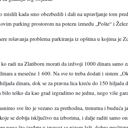
 mislili kada smo obezbedili i dali na upravljanje tom pr
a novim parking prostorom na potezu između „Pošte“ i Želez
ere rešavanja problema parkiranja iz opština u kojima je Z
o ko radi na Zlatiboru morati da izdvoji 1000 dinara samo z
nara a mesečne 1 600. Na sve to treba dodati i sistem „O
5 hiljada dinara, dok se za pravna lica kreću do 150 hiljada
m bilo teško da kao grad izgradimo ne jednu, nego više gar
nimo sve što je vezano za prethodna, trenutna i buduća j
je se dobija isključivo na izborima, i dalje raditi samo on
e nego što izađete u javnost sa nizom laži, dobro pročitate