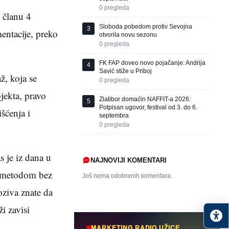
0
pregleda
 članu 4
Sloboda pobedom protiv Sevojna
3
entacije, preko
otvorila novu sezonu
0
pregleda
FK FAP doveo novo pojačanje: Andrija
4
Savić stiže u Priboj
ž, koja se
0
pregleda
jekta, pravo
Zlatibor domaćin NAFFIT-a 2026:
5
Potpisan ugovor, festival od 3. do 6.
išćenja i
septembra
0
pregleda
 je iz dana u
NAJNOVIJI KOMENTARI
m metodom bez
Još nema odobrenih komentara.
oziva znate da
i zavisi
MARKETING RADIO UŽICE