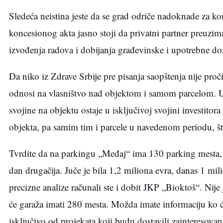
Sledeća neistina jeste da se grad odriče nadoknade za
koncesionog akta jasno stoji da privatni partner preuzim
izvođenja radova i dobijanja građevinske i upotrebne do
Da niko iz Zdrave Srbije pre pisanja saopštenja nije pro
odnosi na vlasništvo nad objektom i samom parcelom. U 
svojine na objektu ostaje u isključivoj svojini investitora
objekta, pa samim tim i parcele u navedenom periodu, 
Tvrdite da na parkingu „Međaj“ ima 130 parking mesta, a
dan drugačija. Juče je bila 1,2 miliona evra, danas 1 
precizne analize računali ste i dobit JKP „Bioktoš“. Nij
će garaža imati 280 mesta. Možda imate informaciju ko će 
isključivo od projekata koji budu dostavili zainteresovan