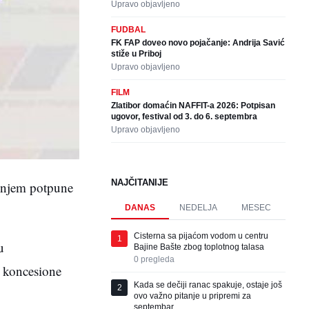
Upravo objavljeno
FUDBAL
FK FAP doveo novo pojačanje: Andrija Savić
stiže u Priboj
Upravo objavljeno
FILM
Zlatibor domaćin NAFFIT-a 2026: Potpisan
ugovor, festival od 3. do 6. septembra
Upravo objavljeno
NAJČITANIJE
šenjem potpune
DANAS
NEDELJA
MESEC
Cisterna sa pijaćom vodom u centru
1
u
Bajine Bašte zbog toplotnog talasa
0
pregleda
u koncesione
Kada se dečiji ranac spakuje, ostaje još
2
ovo važno pitanje u pripremi za
septembar