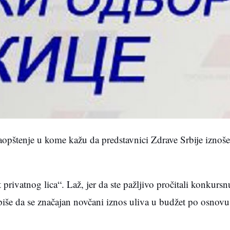
aopštenje u kome kažu da predstavnici Zdrave Srbije izno
privatnog lica“. Laž, jer da ste pažljivo pročitali konkursn
piše da se značajan novčani iznos uliva u budžet po osnov