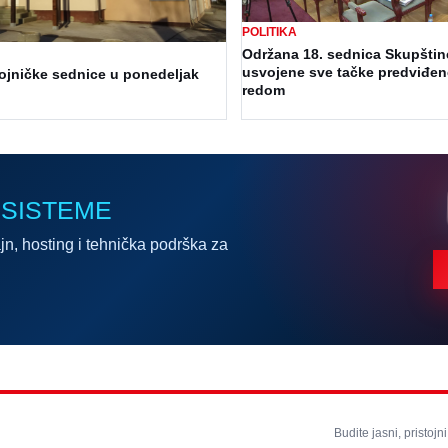
POLITIKA
Održana 18. sednica Skupštin
usvojene sve tačke predviđe
ojničke sednice u ponedeljak
redom
 SISTEME
jn, hosting i tehnička podrška za
Budite jasni, pristojni