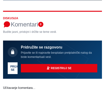
DISKUSIJA
Komentari
0
Budite jasni, pristojni i držite se teme vesti.
Pridružite se razgovoru
Prijavite se ili napravite besplatan pretplatnički nalog da
biste komentarisali vest.
PRIJAVI
REGISTRUJ SE
SE
Učitavanje komentara...