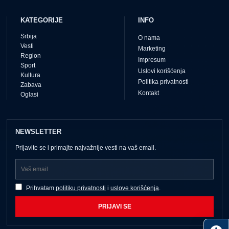
KATEGORIJE
INFO
Srbija
O nama
Vesti
Marketing
Region
Impresum
Sport
Uslovi korišćenja
Kultura
Politika privatnosti
Zabava
Kontakt
Oglasi
NEWSLETTER
Prijavite se i primajte najvažnije vesti na vaš email.
Prihvatam
politiku privatnosti
i
uslove korišćenja
.
PRIJAVI SE