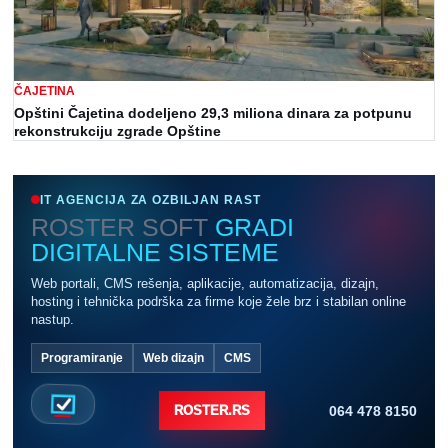
ČAJETINA
Opštini Čajetina dodeljeno 29,3 miliona dinara za potpunu
rekonstrukciju zgrade Opštine
IT AGENCIJA ZA OZBILJAN RAST
ROSTER SOFT
GRADI
DIGITALNE SISTEME
Web portali, CMS rešenja, aplikacije, automatizacija, dizajn,
hosting i tehnička podrška za firme koje žele brz i stabilan online
nastup.
Programiranje
Web dizajn
CMS
064 478 8150
ROSTER.RS