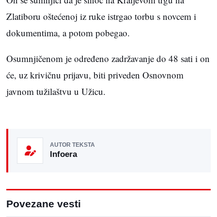
Zlatiboru oštećenoj iz ruke istrgao torbu s novcem i
dokumentima, a potom pobegao.
Osumnjičenom je određeno zadržavanje do 48 sati i on
će, uz krivičnu prijavu, biti priveden Osnovnom
javnom tužilaštvu u Užicu.
AUTOR TEKSTA
Infoera
Povezane vesti