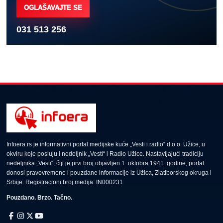
OGLAŠAVAJTE SE
031 513 256
Infoera.rs je informativni portal medijske kuće „Vesti i radio“ d.o.o. Užice, u
okviru koje posluju i nedeljnik „Vesti“ i Radio Užice. Nastavljajući tradiciju
nedeljnika „Vesti“, čiji je prvi broj objavljen 1. oktobra 1941. godine, portal
donosi pravovremene i pouzdane informacije iz Užica, Zlatiborskog okruga i
Srbije. Registracioni broj medija: IN000231
Pouzdano. Brzo. Tačno.