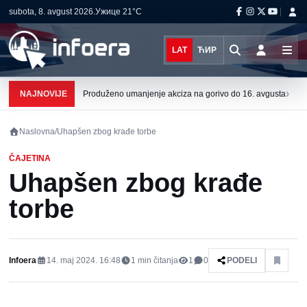
subota, 8. avgust 2026.
Ужице
21°C
LAT
ЋИР
›
NAJNOVIJE
Produženo umanjenje akciza na gorivo do 16. avgusta
Naslovna
/
Uhapšen zbog krađe torbe
ČAJETINA
Uhapšen zbog krađe
torbe
Infoera
14. maj 2024. 16:48
1
min čitanja
1
0
PODELI