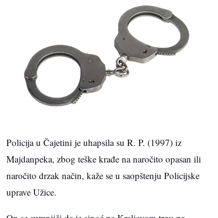
Policija u Čajetini je uhapsila su R. P. (1997) iz
Majdanpeka, zbog teške krađe na naročito opasan ili
naročito drzak način, kaže se u saopštenju Policijske
uprave Užice.
On se sumnjiči da je sinoć na Kraljevom trgu na