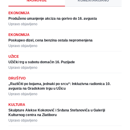
NAJNOVIJE
KOMENTARISANO
EKONOMIJA
Produženo umanjenje akciza na gorivo do 16. avgusta
Upravo objavljeno
EKONOMIJA
Poskupeo dizel, cena benzina ostala nepromenjena
Upravo objavljeno
UŽICE
Užički trg u subotu domaćin 16. Puzijade
Upravo objavljeno
DRUŠTVO
„Različiti po bojama, jednaki po srcu“: Inkluzivna radionica 10.
avgusta na Gradskom trgu u Užicu
Upravo objavljeno
KULTURA
Skulpture Alekse Kokotović i Srđana Stefanovića u Galeriji
Kulturnog centra na Zlatiboru
Upravo objavljeno