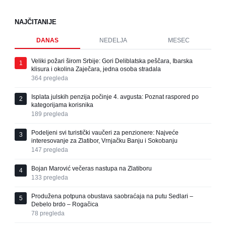
NAJČITANIJE
DANAS
NEDELJA
MESEC
Veliki požari širom Srbije: Gori Deliblatska peščara, Ibarska
1
klisura i okolina Zaječara, jedna osoba stradala
364
pregleda
Isplata julskih penzija počinje 4. avgusta: Poznat raspored po
2
kategorijama korisnika
189
pregleda
Podeljeni svi turistički vaučeri za penzionere: Najveće
3
interesovanje za Zlatibor, Vrnjačku Banju i Sokobanju
147
pregleda
Bojan Marović večeras nastupa na Zlatiboru
4
133
pregleda
Produžena potpuna obustava saobraćaja na putu Sedlari –
5
Debelo brdo – Rogačica
78
pregleda