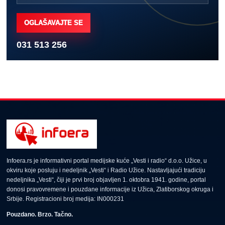
OGLAŠAVAJTE SE
031 513 256
Infoera.rs je informativni portal medijske kuće „Vesti i radio“ d.o.o. Užice, u
okviru koje posluju i nedeljnik „Vesti“ i Radio Užice. Nastavljajući tradiciju
nedeljnika „Vesti“, čiji je prvi broj objavljen 1. oktobra 1941. godine, portal
donosi pravovremene i pouzdane informacije iz Užica, Zlatiborskog okruga i
Srbije. Registracioni broj medija: IN000231
Pouzdano. Brzo. Tačno.