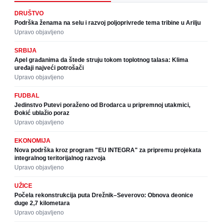
DRUŠTVO
Podrška ženama na selu i razvoj poljoprivrede tema tribine u Arilju
Upravo objavljeno
SRBIJA
Apel građanima da štede struju tokom toplotnog talasa: Klima
uređaji najveći potrošači
Upravo objavljeno
FUDBAL
Jedinstvo Putevi poraženo od Brodarca u pripremnoj utakmici,
Đokić ublažio poraz
Upravo objavljeno
EKONOMIJA
Nova podrška kroz program "EU INTEGRA" za pripremu projekata
integralnog teritorijalnog razvoja
Upravo objavljeno
UŽICE
Počela rekonstrukcija puta Drežnik–Severovo: Obnova deonice
duge 2,7 kilometara
Upravo objavljeno