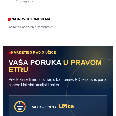
13
pregleda
NAJNOVIJI KOMENTARI
Još nema odobrenih komentara.
MARKETING RADIO UŽICE
VAŠA PORUKA
U PRAVOM
ETRU
Predstavite firmu kroz radio kampanje, PR tekstove, portal
banere i lokalni medijski paket.
Užice
RADIO + PORTAL