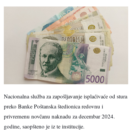
Nacionalna služba za zapošljavanje isplaćivaće od stura
preko Banke Poštanska štedionica redovnu i
privremenu novčanu naknadu za decembar 2024.
godine, saopšteno je iz te institucije.