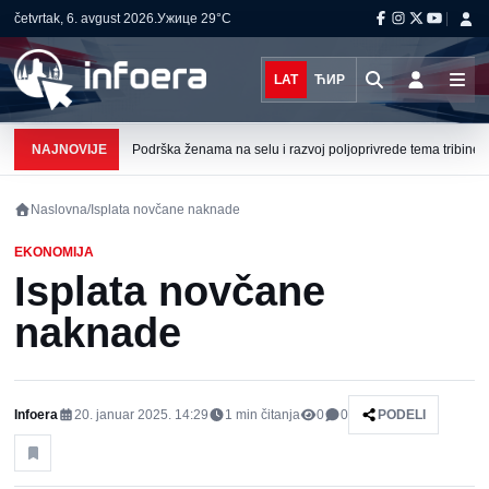
četvrtak, 6. avgust 2026.
Ужице
29°C
LAT
ЋИР
NAJNOVIJE
Podrška ženama na selu i razvoj poljoprivrede tema tribine u 
Naslovna
/
Isplata novčane naknade
EKONOMIJA
Isplata novčane
naknade
Infoera
20. januar 2025. 14:29
1
min čitanja
0
0
PODELI