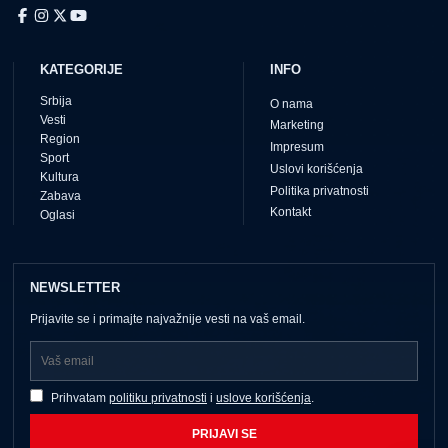
KATEGORIJE
INFO
Srbija
O nama
Vesti
Marketing
Region
Impresum
Sport
Uslovi korišćenja
Kultura
Politika privatnosti
Zabava
Kontakt
Oglasi
NEWSLETTER
Prijavite se i primajte najvažnije vesti na vaš email.
Prihvatam
politiku privatnosti
i
uslove korišćenja
.
PRIJAVI SE