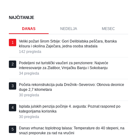
NAJČITANIJE
DANAS
NEDELJA
MESEC
Veliki požari širom Srbije: Gori Deliblatska peščara, Ibarska
1
klisura i okolina Zaječara, jedna osoba stradala
142
pregleda
Podeljeni svi turistički vaučeri za penzionere: Najveće
2
interesovanje za Zlatibor, Vrnjačku Banju i Sokobanju
34
pregleda
Počela rekonstrukcija puta Drežnik–Severovo: Obnova deonice
3
duge 2,7 kilometara
30
pregleda
Isplata julskih penzija počinje 4. avgusta: Poznat raspored po
4
kategorijama korisnika
30
pregleda
Danas vrhunac toplotnog talasa: Temperature do 40 stepeni, na
5
snazi preporuke za rad na vrućini