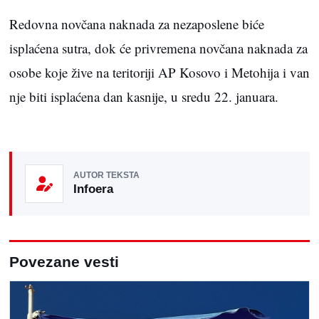
Redovna novčana naknada za nezaposlene biće
isplaćena sutra, dok će privremena novčana naknada za
osobe koje žive na teritoriji AP Kosovo i Metohija i van
nje biti isplaćena dan kasnije, u sredu 22. januara.
AUTOR TEKSTA
Infoera
Povezane vesti