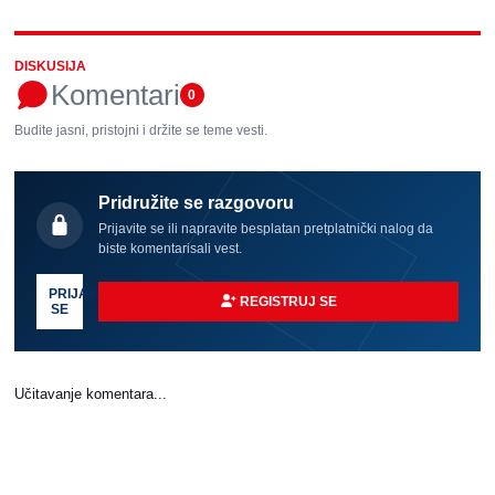
DISKUSIJA
Komentari
0
Budite jasni, pristojni i držite se teme vesti.
Pridružite se razgovoru
Prijavite se ili napravite besplatan pretplatnički nalog da
biste komentarisali vest.
PRIJAVI
REGISTRUJ SE
SE
Učitavanje komentara...