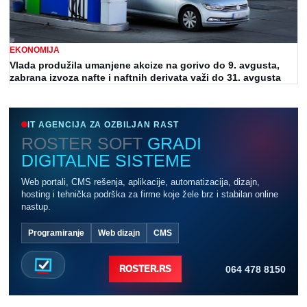
EKONOMIJA
Vlada produžila umanjene akcize na gorivo do 9. avgusta,
zabrana izvoza nafte i naftnih derivata važi do 31. avgusta
IT AGENCIJA ZA OZBILJAN RAST
ROSTER SOFT
GRADI
DIGITALNE SISTEME
Web portali, CMS rešenja, aplikacije, automatizacija, dizajn,
hosting i tehnička podrška za firme koje žele brz i stabilan online
nastup.
Programiranje
Web dizajn
CMS
064 478 8150
ROSTER.RS