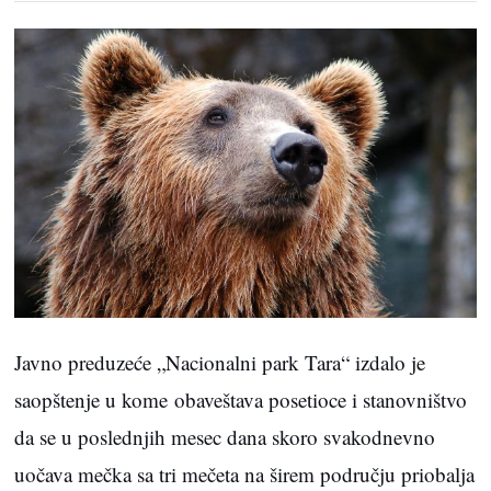
Javno preduzeće „Nacionalni park Tara“ izdalo je
saopštenje u kome obaveštava posetioce i stanovništvo
da se u poslednjih mesec dana skoro svakodnevno
uočava mečka sa tri mečeta na širem području priobalja