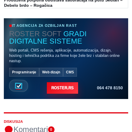
Produžena potpuna obustava saobraćaja na putu Sedlari –
Debelo brdo – Rogačica
IT AGENCIJA ZA OZBILJAN RAST
ROSTER SOFT
GRADI
DIGITALNE SISTEME
Web portali, CMS rešenja, aplikacije, automatizacija, dizajn,
hosting i tehnička podrška za firme koje žele brz i stabilan online
nastup.
Programiranje
Web dizajn
CMS
064 478 8150
ROSTER.RS
DISKUSIJA
Komentari
0