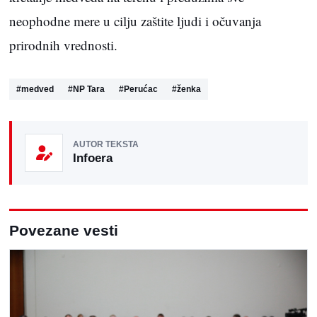
neophodne mere u cilju zaštite ljudi i očuvanja
prirodnih vrednosti.
#
medved
#
NP Tara
#
Perućac
#
ženka
AUTOR TEKSTA
Infoera
Povezane vesti