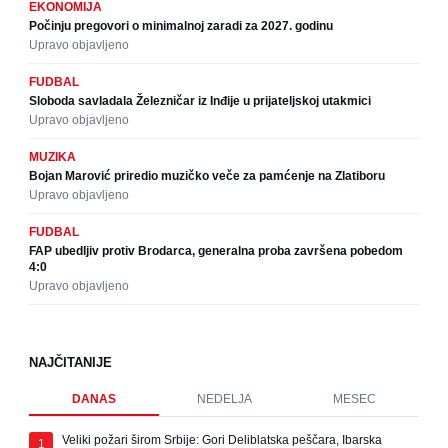
EKONOMIJA
Počinju pregovori o minimalnoj zaradi za 2027. godinu
Upravo objavljeno
FUDBAL
Sloboda savladala Železničar iz Inđije u prijateljskoj utakmici
Upravo objavljeno
MUZIKA
Bojan Marović priredio muzičko veče za pamćenje na Zlatiboru
Upravo objavljeno
FUDBAL
FAP ubedljiv protiv Brodarca, generalna proba završena pobedom
4:0
Upravo objavljeno
NAJČITANIJE
DANAS
NEDELJA
MESEC
Veliki požari širom Srbije: Gori Deliblatska peščara, Ibarska
1