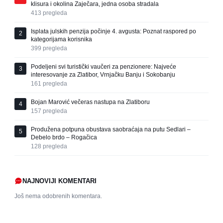
klisura i okolina Zaječara, jedna osoba stradala
413
pregleda
Isplata julskih penzija počinje 4. avgusta: Poznat raspored po
2
kategorijama korisnika
399
pregleda
Podeljeni svi turistički vaučeri za penzionere: Najveće
3
interesovanje za Zlatibor, Vrnjačku Banju i Sokobanju
161
pregleda
Bojan Marović večeras nastupa na Zlatiboru
4
157
pregleda
Produžena potpuna obustava saobraćaja na putu Sedlari –
5
Debelo brdo – Rogačica
128
pregleda
NAJNOVIJI KOMENTARI
Još nema odobrenih komentara.