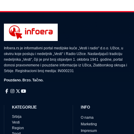
Infoera.rs je informativni portal medijske kuće „Vesti i radio“ d.o.o. Užice, u
okviru koje posluju i nedeljnik „Vesti“ i Radio Užice. Nastavljajući tradiciju
nedeljnika „Vesti“, čiji je prvi broj objavljen 1. oktobra 1941. godine, portal
donosi pravovremene i pouzdane informacije iz Užica, Zlatiborskog okruga i
Srbije. Registracioni broj medija: IN000231
Pouzdano. Brzo. Tačno.
KATEGORIJE
INFO
Srbija
O nama
Vesti
Marketing
Region
Impresum
Sport