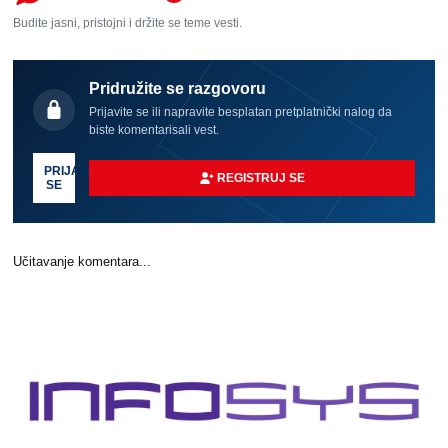
Budite jasni, pristojni i držite se teme vesti.
Pridružite se razgovoru
Prijavite se ili napravite besplatan pretplatnički nalog da
biste komentarisali vest.
PRIJAVI
REGISTRUJ SE
SE
Učitavanje komentara...