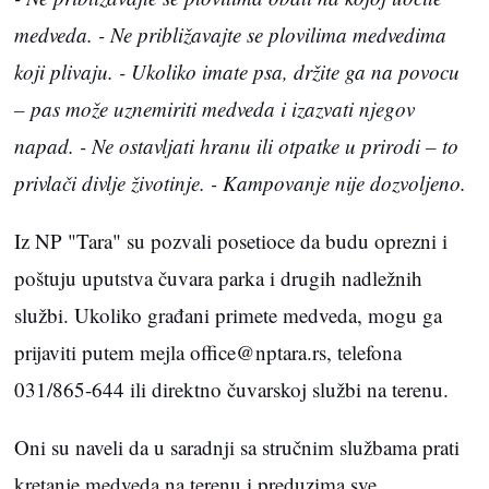
medveda.
- Ne približavajte se plovilima medvedima
koji plivaju.
- Ukoliko imate psa, držite ga na povocu
– pas može uznemiriti medveda i izazvati njegov
napad.
- Ne ostavljati hranu ili otpatke u prirodi – to
privlači divlje životinje.
- Kampovanje nije dozvoljeno.
Iz NP "Tara" su pozvali posetioce da budu oprezni i
poštuju uputstva čuvara parka i drugih nadležnih
službi. Ukoliko građani primete medveda, mogu ga
prijaviti putem mejla office@nptara.rs, telefona
031/865-644 ili direktno čuvarskoj službi na terenu.
Oni su naveli da u saradnji sa stručnim službama prati
kretanje medveda na terenu i preduzima sve