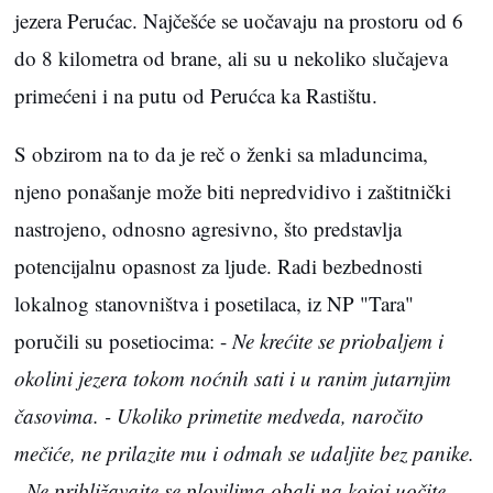
jezera Perućac. Najčešće se uočavaju na prostoru od 6
do 8 kilometra od brane, ali su u nekoliko slučajeva
primećeni i na putu od Perućca ka Rastištu.
S obzirom na to da je reč o ženki sa mladuncima,
njeno ponašanje može biti nepredvidivo i zaštitnički
nastrojeno, odnosno agresivno, što predstavlja
potencijalnu opasnost za ljude. Radi bezbednosti
lokalnog stanovništva i posetilaca, iz NP "Tara"
poručili su posetiocima: -
Ne krećite se priobaljem i
okolini jezera tokom noćnih sati i u ranim jutarnjim
časovima.
- Ukoliko primetite medveda, naročito
mečiće, ne prilazite mu i odmah se udaljite bez panike.
- Ne približavajte se plovilima obali na kojoj uočite