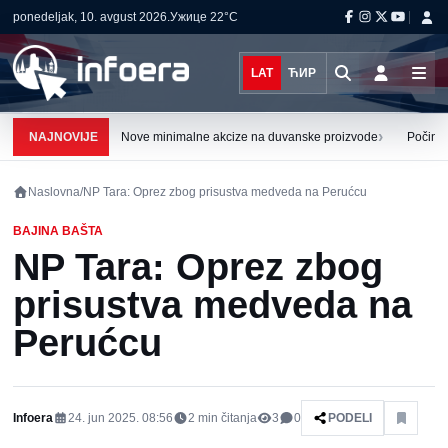
ponedeljak, 10. avgust 2026.
Ужице
22°C
LAT
ЋИР
›
NAJNOVIJE
Nove minimalne akcize na duvanske proizvode
Počinju
Naslovna
/
NP Tara: Oprez zbog prisustva medveda na Perućcu
BAJINA BAŠTA
NP Tara: Oprez zbog
prisustva medveda na
Perućcu
Infoera
24. jun 2025. 08:56
2
min čitanja
3
0
PODELI