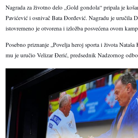
Nagrada za životno delo „Gold gondola“ pripala je koš
Pavićević i osnivač Bata Đorđević. Nagradu je uručila Da
istovremeno je otvorena i izložba posvećena ovom kamp
Posebno priznanje „Povelja heroj sporta i života Nataša
mu je uručio Velizar Đerić, predsednik Nadzornog odbora 