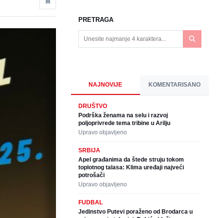
PRETRAGA
NAJNOVIJE
KOMENTARISANO
DRUŠTVO
Podrška ženama na selu i razvoj
poljoprivrede tema tribine u Arilju
Upravo objavljeno
SRBIJA
Apel građanima da štede struju tokom
toplotnog talasa: Klima uređaji najveći
potrošači
Upravo objavljeno
FUDBAL
Jedinstvo Putevi poraženo od Brodarca u