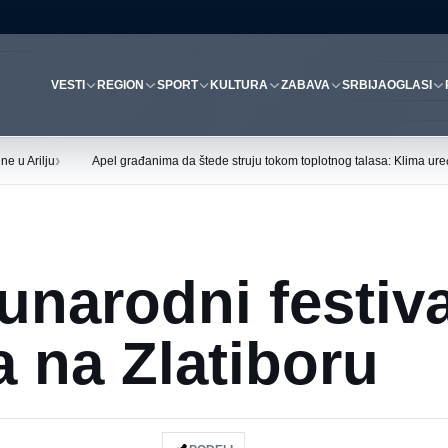
VESTI
REGION
SPORT
KULTURA
ZABAVA
SRBIJA
OGLASI
›
ne u Arilju
Apel građanima da štede struju tokom toplotnog talasa: Klima uređ
unarodni festiva
a na Zlatiboru