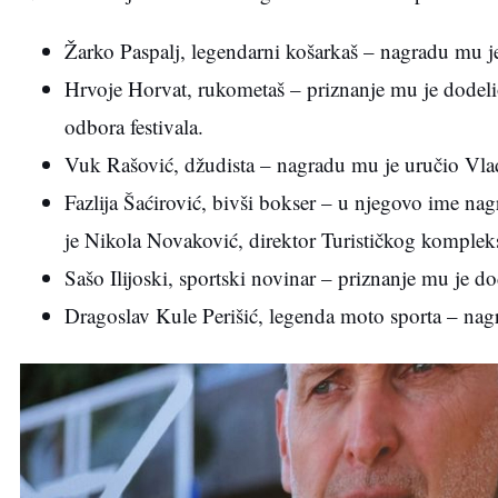
Žarko Paspalj, legendarni košarkaš – nagradu mu j
Hrvoje Horvat, rukometaš – priznanje mu je dodeli
odbora festivala.
Vuk Rašović, džudista – nagradu mu je uručio Vladi
Fazlija Šaćirović, bivši bokser – u njegovo ime na
je Nikola Novaković, direktor Turističkog kompleks
Sašo Ilijoski, sportski novinar – priznanje mu je 
Dragoslav Kule Perišić, legenda moto sporta – nagr