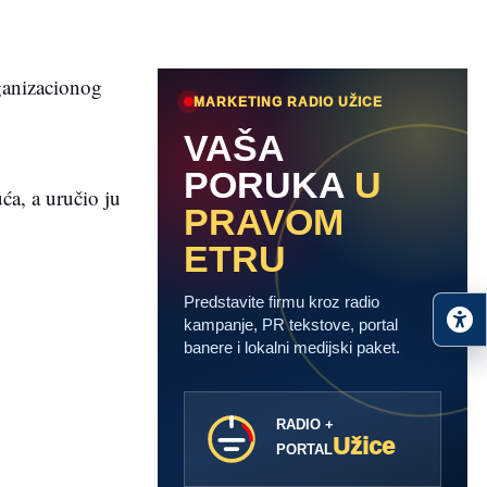
ganizacionog
MARKETING RADIO UŽICE
VAŠA
PORUKA
U
ća, a uručio ju
PRAVOM
ETRU
Predstavite firmu kroz radio
kampanje, PR tekstove, portal
banere i lokalni medijski paket.
RADIO +
Užice
PORTAL