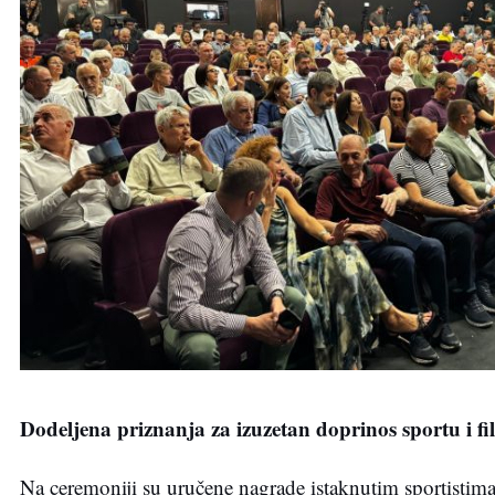
Dodeljena priznanja za izuzetan doprinos sportu i f
Na ceremoniji su uručene nagrade istaknutim sportistima