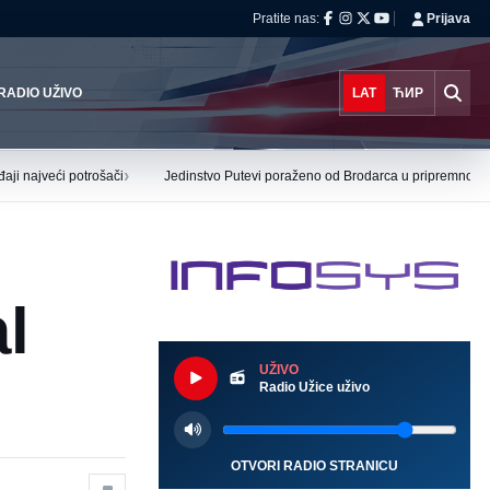
Pratite nas:
Prijava
RADIO UŽIVO
LAT
ЋИР
›
aji najveći potrošači
Jedinstvo Putevi poraženo od Brodarca u pripremnoj ut
l
UŽIVO
Radio Užice uživo
OTVORI RADIO STRANICU