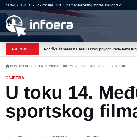
petak, 7. avgust 2026.
Ужице
18°C
O nama
Marketing
Impresum
Kontakt
NAJNOVIJE
Podrška ženama na selu i razvoj poljoprivrede tema tribi
Naslovna
/
U toku 14. Međunarodni festival sportskog filma na Zlatiboru
ČAJETINA
U toku 14. Međ
sportskog film