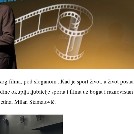
kog filma, pod sloganom „Kad je sport život, a život postan
odine okuplja ljubitelje sporta i filma uz bogat i raznovrsta
etina, Milan Stamatović.