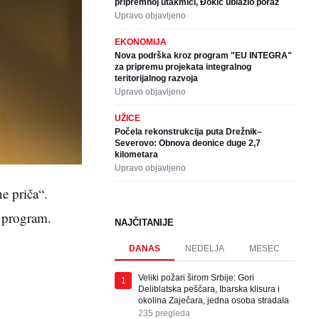
pripremnoj utakmici, Đokić ublažio poraz
Upravo objavljeno
EKONOMIJA
Nova podrška kroz program "EU INTEGRA"
za pripremu projekata integralnog
teritorijalnog razvoja
Upravo objavljeno
UŽICE
Počela rekonstrukcija puta Drežnik–
Severovo: Obnova deonice duge 2,7
kilometara
Upravo objavljeno
e priča“.
n program.
NAJČITANIJE
DANAS
NEDELJA
MESEC
Veliki požari širom Srbije: Gori
1
Deliblatska peščara, Ibarska klisura i
okolina Zaječara, jedna osoba stradala
235
pregleda