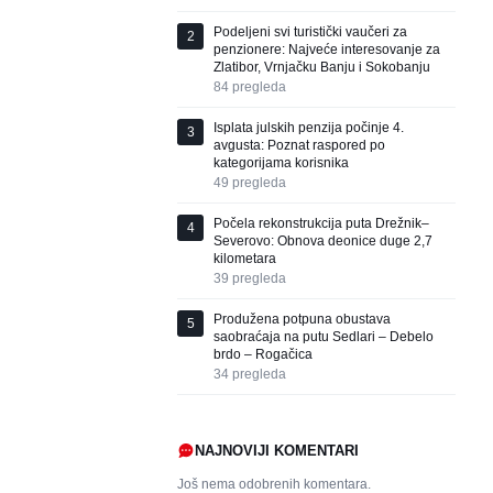
Podeljeni svi turistički vaučeri za
2
penzionere: Najveće interesovanje za
Zlatibor, Vrnjačku Banju i Sokobanju
84
pregleda
Isplata julskih penzija počinje 4.
3
avgusta: Poznat raspored po
kategorijama korisnika
49
pregleda
Počela rekonstrukcija puta Drežnik–
4
Severovo: Obnova deonice duge 2,7
kilometara
39
pregleda
Produžena potpuna obustava
5
saobraćaja na putu Sedlari – Debelo
brdo – Rogačica
34
pregleda
NAJNOVIJI KOMENTARI
Još nema odobrenih komentara.