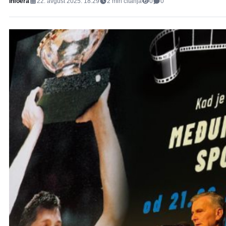
Infoera
22. avgust 2025. 18:29
2
min čitanja
0
0