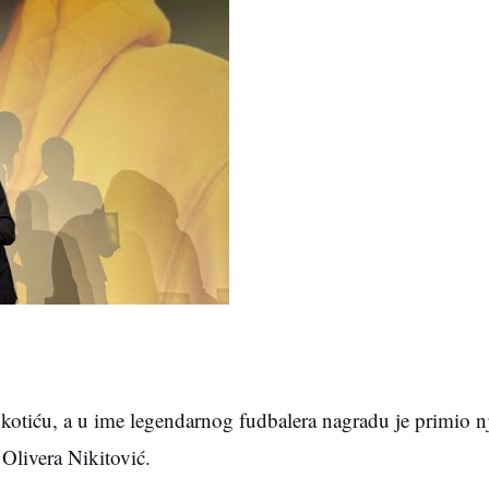
tiću, a u ime legendarnog fudbalera nagradu je primio n
 Olivera Nikitović.