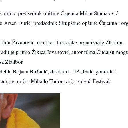
e uručio predsednik opštine Čajetina Milan Stamatović.
o Arsen Đurić, predsednik Skupštine opštine Čajetina i or
mir Živanović, direktor Turističke organizacije Zlatibor.
gradu je primio Žikica Jovanović, autor filma Čuda su mogu
a Zlatibor.
dodelila Bojana Božanić, direktorka JP „Gold gondola“.
adu je uručio Mihailo Todorović, osnivač Festivala.