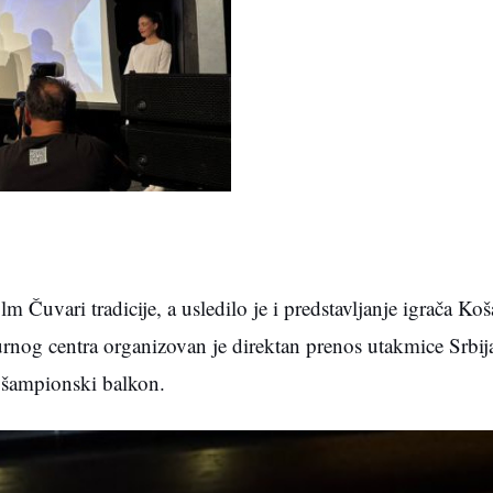
m Čuvari tradicije, a usledilo je i predstavljanje igrača K
urnog centra organizovan je direktan prenos utakmice Srbija
i šampionski balkon.