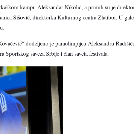
arkaškom kampu Aleksandar Nikolić, a primili su je direk
nica Šišović, direktorka Kulturnog centra Zlatibor. U galer
u.
 Kovačević“ dodeljeno je paraolimpijcu Aleksandru Radišić
Sportskog saveza Srbije i član saveta festivala.