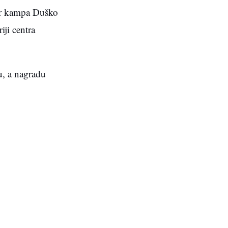
tor kampa Duško
iji centra
u, a nagradu