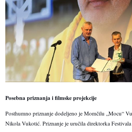
Posebna priznanja i filmske projekcije
Posthumno priznanje dodeljeno je Momčilu „Mocu“ Vuko
Nikola Vukotić. Priznanje je uručila direktorka Festivala