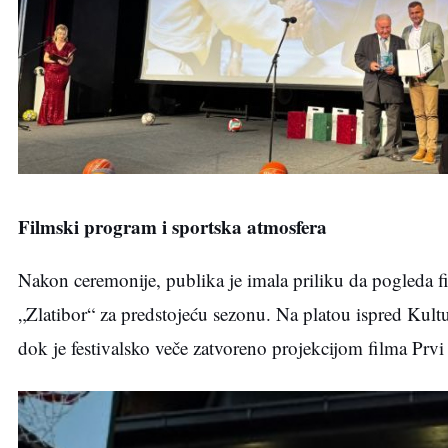
Filmski program i sportska atmosfera
Nakon ceremonije, publika je imala priliku da pogleda fil
„Zlatibor“ za predstojeću sezonu. Na platou ispred Kult
dok je festivalsko veče zatvoreno projekcijom filma Prv