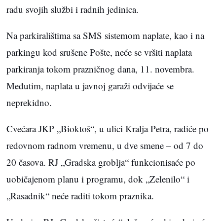
radu svojih službi i radnih jedinica.
Na parkiralištima sa SMS sistemom naplate, kao i na
parkingu kod srušene Pošte, neće se vršiti naplata
parkiranja tokom prazničnog dana, 11. novembra.
Međutim, naplata u javnoj garaži odvijaće se
neprekidno.
Cvećara JKP „Bioktoš“, u ulici Kralja Petra, radiće po
redovnom radnom vremenu, u dve smene – od 7 do
20 časova. RJ „Gradska groblja“ funkcionisaće po
uobičajenom planu i programu, dok „Zelenilo“ i
„Rasadnik“ neće raditi tokom praznika.