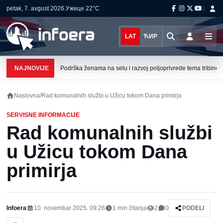
petak, 7. avgust 2026.
Ужице
22°C
LAT
ЋИР
NAJNOVIJE
Podrška ženama na selu i razvoj poljoprivrede tema tribine u 
Naslovna
/
Rad komunalnih službi u Užicu tokom Dana primirja
SERVISNE INFORMACIJE
Rad komunalnih službi
u Užicu tokom Dana
primirja
Infoera
10. novembar 2025. 09:26
1
min čitanja
2
0
PODELI