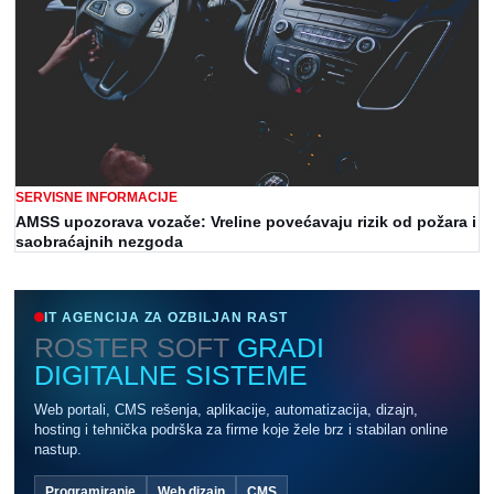
SERVISNE INFORMACIJE
AMSS upozorava vozače: Vreline povećavaju rizik od požara i
saobraćajnih nezgoda
IT AGENCIJA ZA OZBILJAN RAST
ROSTER SOFT
GRADI
DIGITALNE SISTEME
Web portali, CMS rešenja, aplikacije, automatizacija, dizajn,
hosting i tehnička podrška za firme koje žele brz i stabilan online
nastup.
Programiranje
Web dizajn
CMS