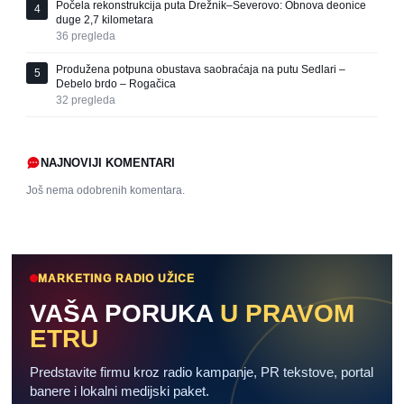
Počela rekonstrukcija puta Drežnik–Severovo: Obnova deonice
4
duge 2,7 kilometara
36
pregleda
Produžena potpuna obustava saobraćaja na putu Sedlari –
5
Debelo brdo – Rogačica
32
pregleda
NAJNOVIJI KOMENTARI
Još nema odobrenih komentara.
MARKETING RADIO UŽICE
VAŠA PORUKA
U PRAVOM
ETRU
Predstavite firmu kroz radio kampanje, PR tekstove, portal
banere i lokalni medijski paket.