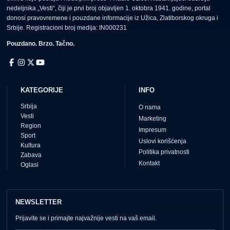
nedeljnika „Vesti“, čiji je prvi broj objavljen 1. oktobra 1941. godine, portal
donosi pravovremene i pouzdane informacije iz Užica, Zlatiborskog okruga i
Srbije. Registracioni broj medija: IN000231
Pouzdano. Brzo. Tačno.
KATEGORIJE
INFO
Srbija
O nama
Vesti
Marketing
Region
Impresum
Sport
Uslovi korišćenja
Kultura
Politika privatnosti
Zabava
Kontakt
Oglasi
NEWSLETTER
Prijavite se i primajte najvažnije vesti na vaš email.