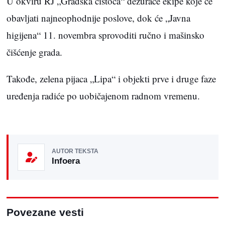
U okviru RJ „Gradska čistoća“ dežuraće ekipe koje će
obavljati najneophodnije poslove, dok će „Javna
higijena“ 11. novembra sprovoditi ručno i mašinsko
čišćenje grada.
Takođe, zelena pijaca „Lipa“ i objekti prve i druge faze
uređenja radiće po uobičajenom radnom vremenu.
AUTOR TEKSTA
Infoera
Povezane vesti