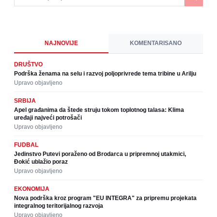
NAJNOVIJE
KOMENTARISANO
DRUŠTVO
Podrška ženama na selu i razvoj poljoprivrede tema tribine u Arilju
Upravo objavljeno
SRBIJA
Apel građanima da štede struju tokom toplotnog talasa: Klima
uređaji najveći potrošači
Upravo objavljeno
FUDBAL
Jedinstvo Putevi poraženo od Brodarca u pripremnoj utakmici,
Đokić ublažio poraz
Upravo objavljeno
EKONOMIJA
Nova podrška kroz program "EU INTEGRA" za pripremu projekata
integralnog teritorijalnog razvoja
Upravo objavljeno