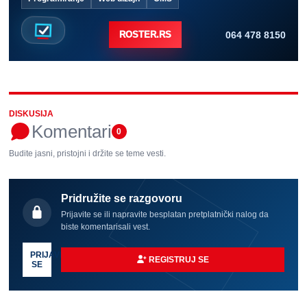
064 478 8150
ROSTER.RS
DISKUSIJA
Komentari
0
Budite jasni, pristojni i držite se teme vesti.
Pridružite se razgovoru
Prijavite se ili napravite besplatan pretplatnički nalog da
biste komentarisali vest.
PRIJAVI
REGISTRUJ SE
SE