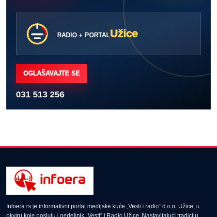
Užice
RADIO + PORTAL
OGLAŠAVAJTE SE
031 513 256
Infoera.rs je informativni portal medijske kuće „Vesti i radio“ d.o.o. Užice, u
okviru koje posluju i nedeljnik „Vesti“ i Radio Užice. Nastavljajući tradiciju