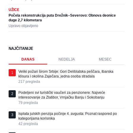
UŽICE
Počela rekonstrukcija puta Drežnik–Severovo: Obnova deonice
duge 2,7 kilometara
Upravo objavljeno
NAJČITANIJE
DANAS
NEDELJA
MESEC
Veliki požari širom Srbije: Gori Deliblatska peščara, Ibarska
1
klisura i okolina Zaječara, jedna osoba stradala
217
pregleda
Podeljeni svi turistički vaučeri za penzionere: Najveće
2
interesovanje za Zlatibor, Vrnjačku Banju i Sokobanju
79
pregleda
Isplata julskih penzija počinje 4. avgusta: Poznat raspored po
3
kategorijama korisnika
42
pregleda