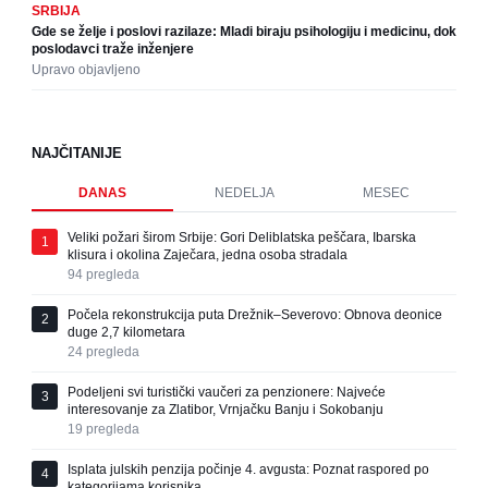
SRBIJA
Gde se želje i poslovi razilaze: Mladi biraju psihologiju i medicinu, dok
poslodavci traže inženjere
Upravo objavljeno
NAJČITANIJE
DANAS
NEDELJA
MESEC
Veliki požari širom Srbije: Gori Deliblatska peščara, Ibarska
1
klisura i okolina Zaječara, jedna osoba stradala
94
pregleda
Počela rekonstrukcija puta Drežnik–Severovo: Obnova deonice
2
duge 2,7 kilometara
24
pregleda
Podeljeni svi turistički vaučeri za penzionere: Najveće
3
interesovanje za Zlatibor, Vrnjačku Banju i Sokobanju
19
pregleda
Isplata julskih penzija počinje 4. avgusta: Poznat raspored po
4
kategorijama korisnika