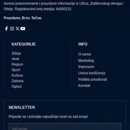
donosi pravovremene i pouzdane informacije iz Užica, Zlatiborskog okruga i
Srbije. Registracioni broj medija: IN000231
Pouzdano. Brzo. Tačno.
KATEGORIJE
INFO
Srbija
O nama
Vesti
Marketing
Region
Impresum
Sport
Uslovi korišćenja
Kultura
Politika privatnosti
Zabava
Kontakt
Oglasi
NEWSLETTER
Prijavite se i primajte najvažnije vesti na vaš email.