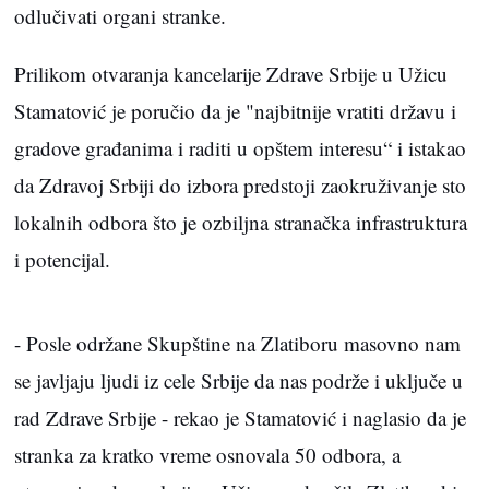
odlučivati organi stranke.
Prilikom otvaranja kancelarije Zdrave Srbije u Užicu
Stamatović je poručio da je "najbitnije vratiti državu i
gradove građanima i raditi u opštem interesu“ i istakao
da Zdravoj Srbiji do izbora predstoji zaokruživanje sto
lokalnih odbora što je ozbiljna stranačka infrastruktura
i potencijal.
- Posle održane Skupštine na Zlatiboru masovno nam
se javljaju ljudi iz cele Srbije da nas podrže i uključe u
rad Zdrave Srbije - rekao je Stamatović i naglasio da je
stranka za kratko vreme osnovala 50 odbora, a