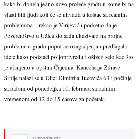
kako bi donela jedno novo proleće gradu u kome bi na
vlasti bili ljudi koji će se uhvatiti u koštac sa realnim
problemima – rekao je Virijević i podsetio da je
Poverenišrvo u Užicu do sada ukazivalo na brojne
probleme u gradu poput aerozagadjenja i predlagalo
ideje kako podstaći poljoprivredu i oživeti selo kao što
je učinjeno u opštini Čajetina. Kancelarija Zdrave
Srbije nalazi se u Ulici Dimitrija Tucovića 63 i počinje
sa radom od ponedeljka 10. februara sa radnim
vremenom od 12 do 15 časova za početak.