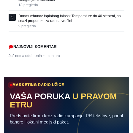
18
pregleda
Danas vrhunac toplotnog talasa: Temperature do 40 stepeni, na
5
snazi preporuke za rad na vrućini
9
pregleda
NAJNOVIJI KOMENTARI
Još nema odobrenih komentara.
MARKETING RADIO UŽICE
VAŠA PORUKA
U PRAVOM
ETRU
Predstavite firmu kroz radio kampanje, PR tekstove, portal
banere i lokalni medijski paket.