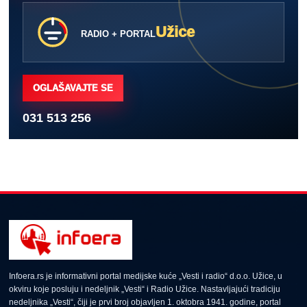
Užice
RADIO + PORTAL
OGLAŠAVAJTE SE
031 513 256
Infoera.rs je informativni portal medijske kuće „Vesti i radio“ d.o.o. Užice, u
okviru koje posluju i nedeljnik „Vesti“ i Radio Užice. Nastavljajući tradiciju
nedeljnika „Vesti“, čiji je prvi broj objavljen 1. oktobra 1941. godine, portal