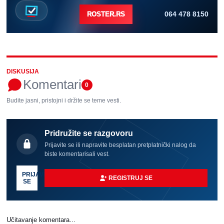
064 478 8150
ROSTER.RS
DISKUSIJA
Komentari
0
Budite jasni, pristojni i držite se teme vesti.
Pridružite se razgovoru
Prijavite se ili napravite besplatan pretplatnički nalog da
biste komentarisali vest.
PRIJAVI
REGISTRUJ SE
SE
Učitavanje komentara...