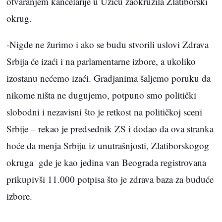
otvaranjem kancelarije u Užicu zaokružila Zlatiborski
okrug.
-Nigde ne žurimo i ako se budu stvorili uslovi Zdrava
Srbija će izaći i na parlamentarne izbore, a ukoliko
izostanu nećemo izaći. Gradjanima šaljemo poruku da
nikome ništa ne dugujemo, potpuno smo politički
slobodni i nezavisni što je retkost na političkoj sceni
Srbije – rekao je predsednik ZS i dodao da ova stranka
hoće da menja Srbiju iz unutrašnjosti, Zlatiborskogog
okruga gde je kao jedina van Beograda registrovana
prikupivši 11.000 potpisa što je zdrava baza za buduće
izbore.