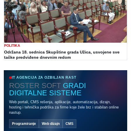
POLITIKA
Održana 18. sednica Skupštine grada Užica, usvojene sve
tačke predviđene dnevnim redom
IT AGENCIJA ZA OZBILJAN RAST
ROSTER SOFT
GRADI
DIGITALNE SISTEME
Web portali, CMS rešenja, aplikacije, automatizacija, dizajn,
hosting i tehnička podrška za firme koje žele brz i stabilan online
nastup.
Programiranje
Web dizajn
CMS