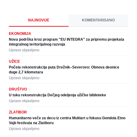
NAJNOVIJE
KOMENTARISANO
EKONOMIJA
Nova podrška kroz program "EU INTEGRA" za pripremu projekata
integralnog teritorijalnog razvoja
Upravo objavljeno
UŽICE
Počela rekonstrukcija puta Drežnik–Severovo: Obnova deonice
duge 2,7 kilometara
Upravo objavljeno
DRUŠTVO
U toku rekonstrukcija Dečjeg odeljenja užičke biblioteke
Upravo objavljeno
ZLATIBOR
Humanitarno veče za decu iz centra Multiart u fokusu Gondola Etno
Vajb festivala na Zlatiboru
Upravo objavljeno