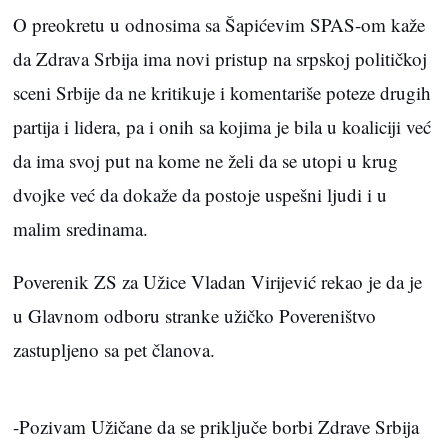
O preokretu u odnosima sa Šapićevim SPAS-om kaže
da Zdrava Srbija ima novi pristup na srpskoj političkoj
sceni Srbije da ne kritikuje i komentariše poteze drugih
partija i lidera, pa i onih sa kojima je bila u koaliciji već
da ima svoj put na kome ne želi da se utopi u krug
dvojke već da dokaže da postoje uspešni ljudi i u
malim sredinama.
Poverenik ZS za Užice Vladan Virijević rekao je da je
u Glavnom odboru stranke užičko Povereništvo
zastupljeno sa pet članova.
-Pozivam Užičane da se priključe borbi Zdrave Srbija