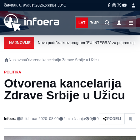
četvrtak, 6. avgust 2026.
Ужице
33°C
LAT
ЋИР
NAJNOVIJE
Nova podrška kroz program "EU INTEGRA" za pripremu projek
Naslovna
/
Otvorena kancelarija Zdrave Srbije u Užicu
POLITIKA
Otvorena kancelarija
Zdrave Srbije u Užicu
Infoera
5. februar 2020. 08:09
2
min čitanja
0
0
PODELI