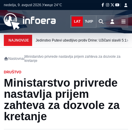
nedelja, 9. avgust 2026.
Ужице
24°C
LAT
ЋИР
›
NAJNOVIJE
Jedinstvo Putevi ubedljivo protiv Drine: Užičani slavili 5:1
Ministarstvo privrede nastavlja prijem zahteva za dozvole za
Naslovna
/
kretanje
DRUŠTVO
Ministarstvo privrede
nastavlja prijem
zahteva za dozvole za
kretanje