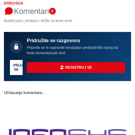
DISKUSIJA
Komentari
0
Budite jasni, pristojni i držite se teme vesti.
Pridružite se razgovoru
Prijavite se ili napravite besplatan pretplatnički nalog da
biste komentarisali vest.
PRIJAVI
REGISTRUJ SE
SE
Učitavanje komentara...