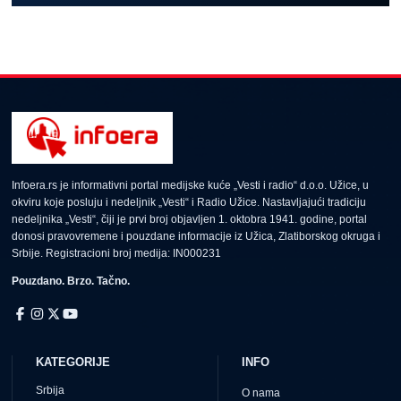
Infoera.rs je informativni portal medijske kuće „Vesti i radio“ d.o.o. Užice, u
okviru koje posluju i nedeljnik „Vesti“ i Radio Užice. Nastavljajući tradiciju
nedeljnika „Vesti“, čiji je prvi broj objavljen 1. oktobra 1941. godine, portal
donosi pravovremene i pouzdane informacije iz Užica, Zlatiborskog okruga i
Srbije. Registracioni broj medija: IN000231
Pouzdano. Brzo. Tačno.
KATEGORIJE
INFO
Srbija
O nama