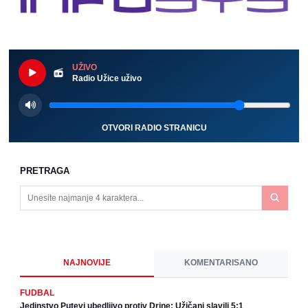
UŽIVO
Radio Užice uživo
OTVORI RADIO STRANICU
PRETRAGA
NAJNOVIJE
KOMENTARISANO
FUDBAL
Jedinstvo Putevi ubedljivo protiv Drine: Užičani slavili 5:1