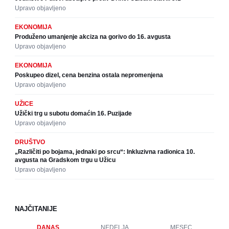
Upravo objavljeno
EKONOMIJA
Produženo umanjenje akciza na gorivo do 16. avgusta
Upravo objavljeno
EKONOMIJA
Poskupeo dizel, cena benzina ostala nepromenjena
Upravo objavljeno
UŽICE
Užički trg u subotu domaćin 16. Puzijade
Upravo objavljeno
DRUŠTVO
„Različiti po bojama, jednaki po srcu“: Inkluzivna radionica 10.
avgusta na Gradskom trgu u Užicu
Upravo objavljeno
NAJČITANIJE
DANAS
NEDELJA
MESEC