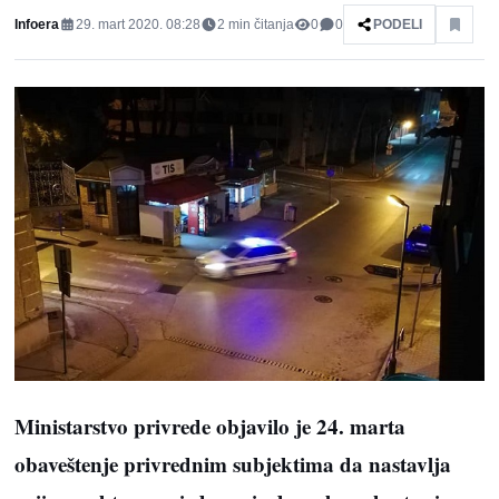
Infoera
29. mart 2020. 08:28
2
min čitanja
0
0
PODELI
Ministarstvo privrede objavilo je 24. marta
obaveštenje privrednim subjektima da nastavlja