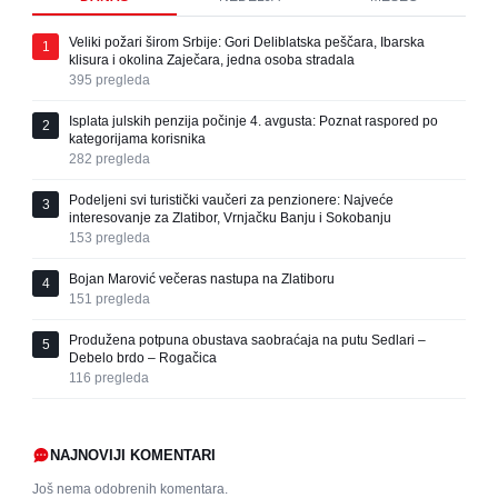
Veliki požari širom Srbije: Gori Deliblatska peščara, Ibarska
1
klisura i okolina Zaječara, jedna osoba stradala
395
pregleda
Isplata julskih penzija počinje 4. avgusta: Poznat raspored po
2
kategorijama korisnika
282
pregleda
Podeljeni svi turistički vaučeri za penzionere: Najveće
3
interesovanje za Zlatibor, Vrnjačku Banju i Sokobanju
153
pregleda
Bojan Marović večeras nastupa na Zlatiboru
4
151
pregleda
Produžena potpuna obustava saobraćaja na putu Sedlari –
5
Debelo brdo – Rogačica
116
pregleda
NAJNOVIJI KOMENTARI
Još nema odobrenih komentara.