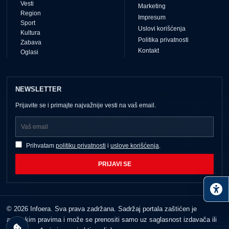
Vesti
Marketing
Region
Impresum
Sport
Uslovi korišćenja
Kultura
Politika privatnosti
Zabava
Kontakt
Oglasi
NEWSLETTER
Prijavite se i primajte najvažnije vesti na vaš email.
Prihvatam
politiku privatnosti
i
uslove korišćenja
.
PRIJAVI SE
© 2026 Infoera. Sva prava zadržana. Sadržaj portala zaštićen je
autorskim pravima i može se prenositi samo uz saglasnost izdavača ili