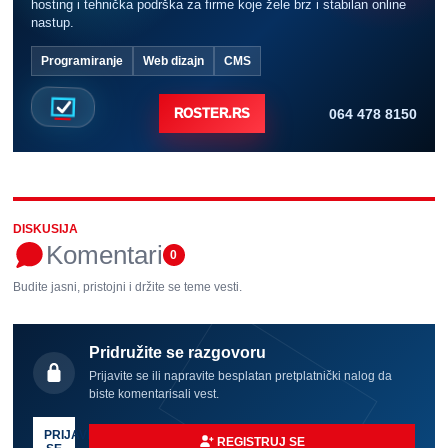
hosting i tehnička podrška za firme koje žele brz i stabilan online
nastup.
Programiranje
Web dizajn
CMS
064 478 8150
ROSTER.RS
DISKUSIJA
Komentari
0
Budite jasni, pristojni i držite se teme vesti.
Pridružite se razgovoru
Prijavite se ili napravite besplatan pretplatnički nalog da
biste komentarisali vest.
PRIJAVI
REGISTRUJ SE