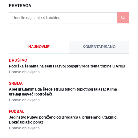
PRETRAGA
NAJNOVIJE
KOMENTARISANO
DRUŠTVO
Podrška ženama na selu i razvoj poljoprivrede tema tribine u Arilju
Upravo objavljeno
SRBIJA
Apel građanima da štede struju tokom toplotnog talasa: Klima
uređaji najveći potrošači
Upravo objavljeno
FUDBAL
Jedinstvo Putevi poraženo od Brodarca u pripremnoj utakmici,
Đokić ublažio poraz
Upravo objavljeno