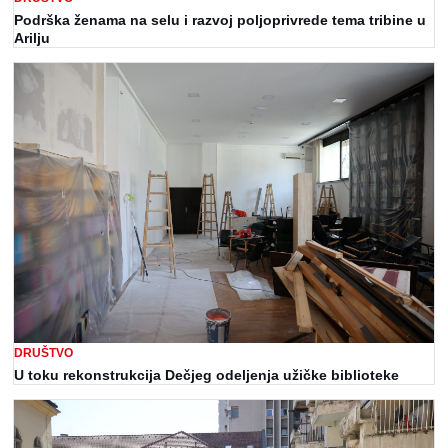
Podrška ženama na selu i razvoj poljoprivrede tema tribine u
Arilju
DRUŠTVO
U toku rekonstrukcija Dečjeg odeljenja užičke biblioteke