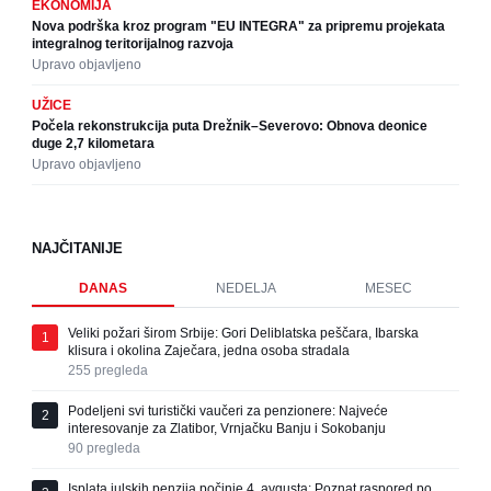
EKONOMIJA
Nova podrška kroz program "EU INTEGRA" za pripremu projekata
integralnog teritorijalnog razvoja
Upravo objavljeno
UŽICE
Počela rekonstrukcija puta Drežnik–Severovo: Obnova deonice
duge 2,7 kilometara
Upravo objavljeno
NAJČITANIJE
DANAS
NEDELJA
MESEC
Veliki požari širom Srbije: Gori Deliblatska peščara, Ibarska
1
klisura i okolina Zaječara, jedna osoba stradala
255
pregleda
Podeljeni svi turistički vaučeri za penzionere: Najveće
2
interesovanje za Zlatibor, Vrnjačku Banju i Sokobanju
90
pregleda
Isplata julskih penzija počinje 4. avgusta: Poznat raspored po