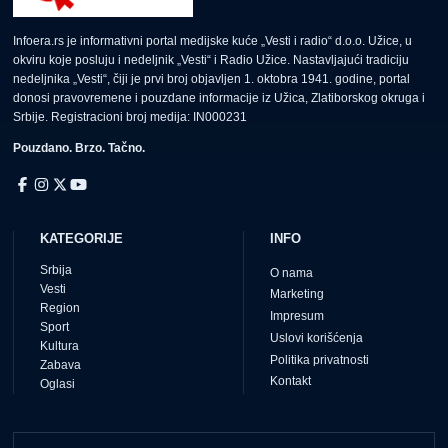
Infoera.rs je informativni portal medijske kuće „Vesti i radio“ d.o.o. Užice, u
okviru koje posluju i nedeljnik „Vesti“ i Radio Užice. Nastavljajući tradiciju
nedeljnika „Vesti“, čiji je prvi broj objavljen 1. oktobra 1941. godine, portal
donosi pravovremene i pouzdane informacije iz Užica, Zlatiborskog okruga i
Srbije. Registracioni broj medija: IN000231
Pouzdano. Brzo. Tačno.
KATEGORIJE
INFO
Srbija
O nama
Vesti
Marketing
Region
Impresum
Sport
Uslovi korišćenja
Kultura
Politika privatnosti
Zabava
Kontakt
Oglasi