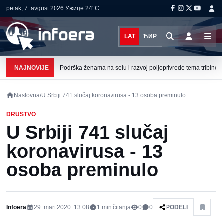
petak, 7. avgust 2026.
Ужице
24°C
LAT
ЋИР
NAJNOVIJE
Podrška ženama na selu i razvoj poljoprivrede tema tribine u 
Naslovna
/
U Srbiji 741 slučaj koronavirusa - 13 osoba preminulo
DRUŠTVO
U Srbiji 741 slučaj
koronavirusa - 13
osoba preminulo
Infoera
29. mart 2020. 13:08
1
min čitanja
0
0
PODELI