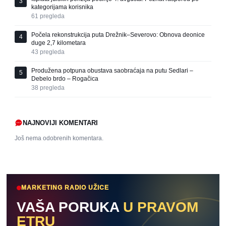
3
kategorijama korisnika
61
pregleda
Počela rekonstrukcija puta Drežnik–Severovo: Obnova deonice
4
duge 2,7 kilometara
43
pregleda
Produžena potpuna obustava saobraćaja na putu Sedlari –
5
Debelo brdo – Rogačica
38
pregleda
NAJNOVIJI KOMENTARI
Još nema odobrenih komentara.
MARKETING RADIO UŽICE
VAŠA PORUKA
U PRAVOM
ETRU