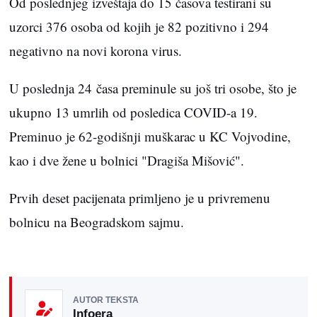
Od poslednjeg izveštaja do 15 časova testirani su
uzorci 376 osoba od kojih je 82 pozitivno i 294
negativno na novi korona virus.
U poslednja 24 časa preminule su još tri osobe, što je
ukupno 13 umrlih od posledica COVID-a 19.
Preminuo je 62-godišnji muškarac u KC Vojvodine,
kao i dve žene u bolnici "Dragiša Mišović".
Prvih deset pacijenata primljeno je u privremenu
bolnicu na Beogradskom sajmu.
AUTOR TEKSTA
Infoera