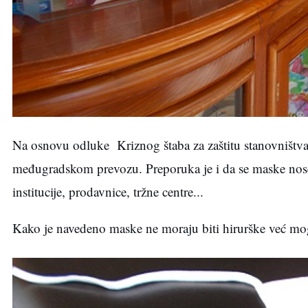
Na osnovu odluke Kriznog štaba za zaštitu stanovništva
međugradskom prevozu. Preporuka je i da se maske nose
institucije, prodavnice, tržne centre...
Kako je navedeno maske ne moraju biti hirurške već mog