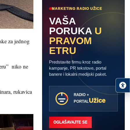
MARKETING RADIO UŽICE
VAŠA
PORUKA
U
PRAVOM
ske za jednog
ETRU
Predstavite firmu kroz radio
oeru” niko ne
kampanje, PR tekstove, portal
banere i lokalni medijski paket.
nara, rukavica
RADIO +
Užice
PORTAL
OGLAŠAVAJTE SE