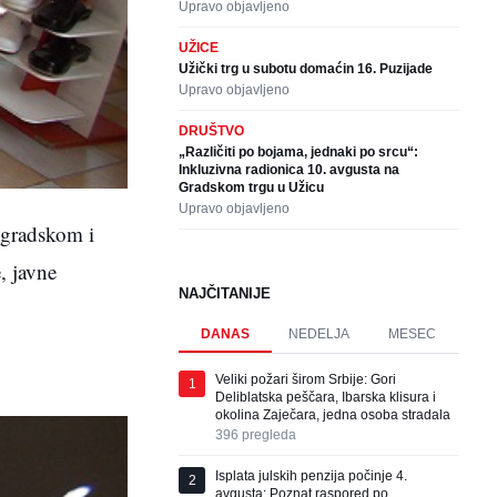
Upravo objavljeno
UŽICE
Užički trg u subotu domaćin 16. Puzijade
Upravo objavljeno
DRUŠTVO
„Različiti po bojama, jednaki po srcu“:
Inkluzivna radionica 10. avgusta na
Gradskom trgu u Užicu
Upravo objavljeno
 gradskom i
, javne
NAJČITANIJE
DANAS
NEDELJA
MESEC
Veliki požari širom Srbije: Gori
1
Deliblatska peščara, Ibarska klisura i
okolina Zaječara, jedna osoba stradala
396
pregleda
Isplata julskih penzija počinje 4.
2
avgusta: Poznat raspored po