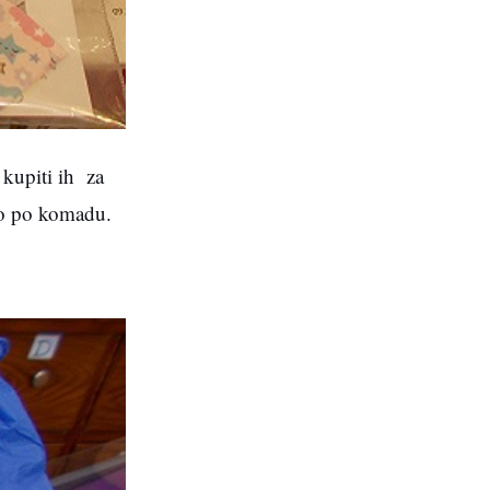
 kupiti ih za
iko po komadu.