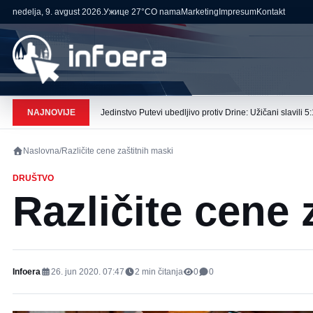
nedelja, 9. avgust 2026.
Ужице
27°C
O nama
Marketing
Impresum
Kontakt
NAJNOVIJE
Jedinstvo Putevi ubedljivo protiv Drine: Užičani slavili 5:
Naslovna
/
Različite cene zaštitnih maski
DRUŠTVO
Različite cene 
Infoera
26. jun 2020. 07:47
2
min čitanja
0
0