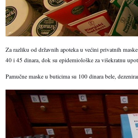
Za razliku od državnih apoteka u većini privatnih mask
40 i 45 dinara, dok su epidemiološke za višekratnu upo
Pamučne maske u buticima su 100 dinara bele, dezeniran