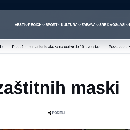
VESTI
REGION
SPORT
KULTURA
ZABAVA
SRBIJA
OGLASI
›
›
1
Produženo umanjenje akciza na gorivo do 16. avgusta
Poskupeo diz
zaštitnih maski
PODELI