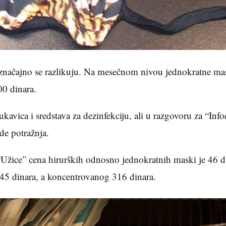
značajno se razlikuju. Na mesečnom nivou jednokratne ma
0 dinara.
vica i sredstava za dezinfekciju, ali u razgovoru za “Inf
de potražnja.
žice” cena hirurških odnosno jednokratnih maski je 46 di
345 dinara, a koncentrovanog 316 dinara.