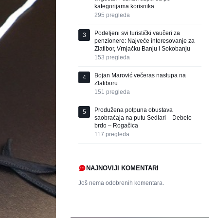
kategorijama korisnika
295
pregleda
Podeljeni svi turistički vaučeri za
3
penzionere: Najveće interesovanje za
Zlatibor, Vrnjačku Banju i Sokobanju
153
pregleda
Bojan Marović večeras nastupa na
4
Zlatiboru
151
pregleda
Produžena potpuna obustava
5
saobraćaja na putu Sedlari – Debelo
brdo – Rogačica
117
pregleda
NAJNOVIJI KOMENTARI
Još nema odobrenih komentara.