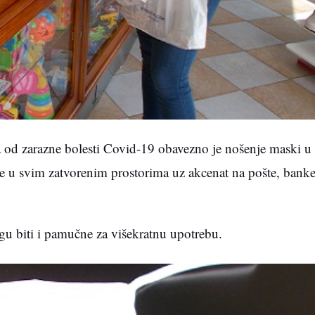
 od zarazne bolesti Covid-19 obavezno je nošenje maski u
 u svim zatvorenim prostorima uz akcenat na pošte, banke
u biti i pamučne za višekratnu upotrebu.