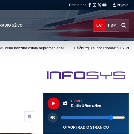
Pratite nas:
Prijava
RADIO UŽIVO
LAT
ЋИР
›
el, cena benzina ostala nepromenjena
Užički trg u subotu domaćin 16. Puzi
UŽIVO
Radio Užice uživo
OTVORI RADIO STRANICU