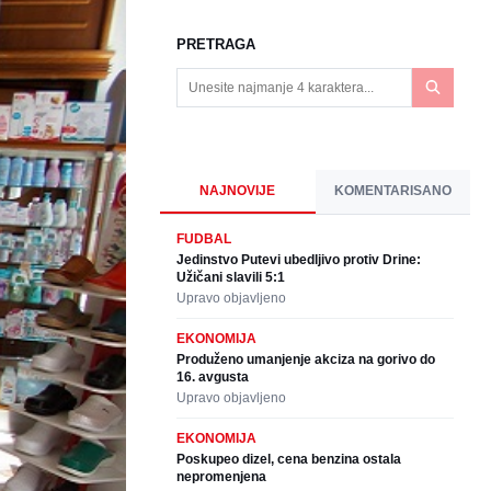
PRETRAGA
NAJNOVIJE
KOMENTARISANO
FUDBAL
Jedinstvo Putevi ubedljivo protiv Drine:
Užičani slavili 5:1
Upravo objavljeno
EKONOMIJA
Produženo umanjenje akciza na gorivo do
16. avgusta
Upravo objavljeno
EKONOMIJA
Poskupeo dizel, cena benzina ostala
nepromenjena