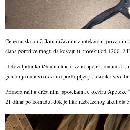
Cene maski u užičkim državnim apotekama i privatnim 
člana porodice mogu da koštaju u proseku od 1200- 240
U dovoljnim količinama ima u svim apotekama maski, ruka
garantuje da neće doći do poskupljenja, ukoliko veća bu
Primera radi u državnim apotekama u okviru Apoteke “U
21 dinar po komadu, dok je litar razblaženog alkohola 