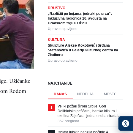
DRUŠTVO
„Različiti po bojama, jednaki po srcu“:
Inkluzivna radionica 10. avgusta na
Gradskom trgu u Užicu
Upravo objavljeno
KULTURA
Skulpture Alekse Kokotović i Srđana
Stefanovića u Galeriji Kulturnog centra na
Zlatiboru
Upravo objavljeno
lige. Užičanke
NAJČITANIJE
odećom Rodom
DANAS
NEDELJA
MESEC
Veliki požari širom Srbije: Gori
1
Deliblatska peščara, Ibarska klisura i
okolina Zaječara, jedna osoba stradala
357
pregleda
Isplata julskih penzija počinje 4.