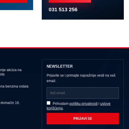
031 513 256
NEWSLETTER
nje akciza na
sta
Prijavite se i primajte najvažnije vesti na vaš
email.
ena benzina ostala
u domaćin 16.
Prihvatam
politiku privatnosti
i
uslove
korišćenja
.
PRIJAVI SE