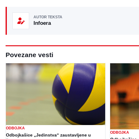
AUTOR TEKSTA
Infoera
Povezane vesti
ODBOJKA
ODBOJKA
Odbojkašice „Jedinstva“ zaustavljene u