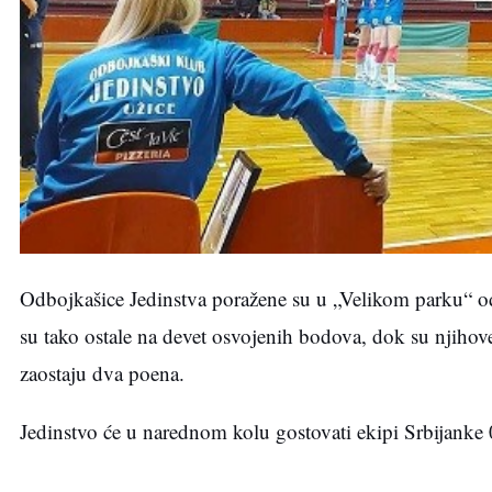
Odbojkašice Jedinstva poražene su u „Velikom parku“ od
su tako ostale na devet osvojenih bodova, dok su njih
zaostaju dva poena.
Jedinstvo će u narednom kolu gostovati ekipi Srbijanke