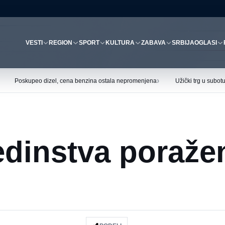
VESTI
REGION
SPORT
KULTURA
ZABAVA
SRBIJA
OGLASI
›
Poskupeo dizel, cena benzina ostala nepromenjena
Užički trg u subo
edinstva poraže