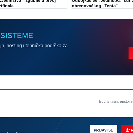
Jedinstva“ izgubile u prvoj
Odbojkašice „Jedinstva“ sutra
tfinala
obrenovačkog „Tenta“
 SISTEME
jn, hosting i tehnička podrška za
Budite jasni, pristojni
PRIJAVI SE