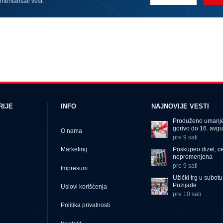
omentarisali vest.
RIJE
INFO
NAJNOVIJE VESTI
Produženo umanje
gorivo do 16. avgu
O nama
pre 9 sati
Poskupeo dizel, c
Marketing
nepromenjena
pre 9 sati
Impresum
Užički trg u subot
Puzijade
Uslovi korišćenja
pre 10 sati
Politika privatnosti