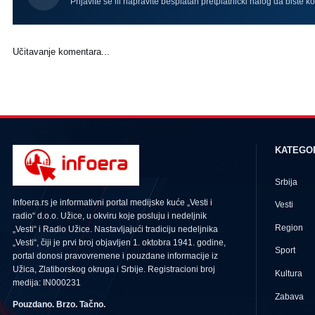
Prijavite se ili napravite besplatan pretplatnički nalog da biste k
Učitavanje komentara...
KATEGO
Srbija
Infoera.rs je informativni portal medijske kuće „Vesti i
Vesti
radio“ d.o.o. Užice, u okviru koje posluju i nedeljnik
Region
„Vesti“ i Radio Užice. Nastavljajući tradiciju nedeljnika
„Vesti“, čiji je prvi broj objavljen 1. oktobra 1941. godine,
Sport
portal donosi pravovremene i pouzdane informacije iz
Užica, Zlatiborskog okruga i Srbije. Registracioni broj
Kultura
medija: IN000231
Zabava
Pouzdano. Brzo. Tačno.