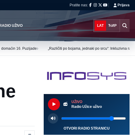
Pratite nas:
Prijava
RADIO UŽIVO
LAT
ЋИР
›
tu domaćin 16. Puzijade
„Različiti po bojama, jednaki po srcu“: Inkluzivna ra
ne
UŽIVO
Radio Užice uživo
OTVORI RADIO STRANICU