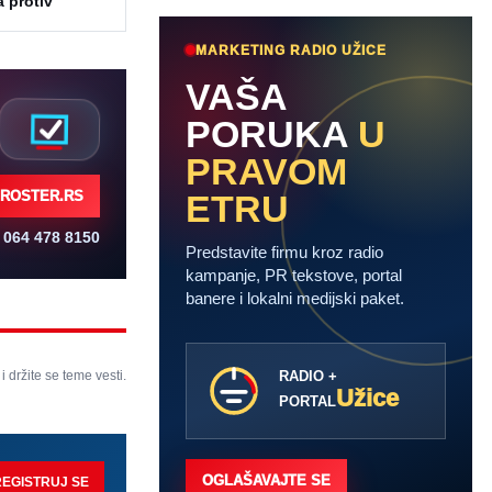
 protiv
MARKETING RADIO UŽICE
VAŠA
PORUKA
U
PRAVOM
ETRU
ROSTER.RS
064 478 8150
Predstavite firmu kroz radio
kampanje, PR tekstove, portal
banere i lokalni medijski paket.
 i držite se teme vesti.
RADIO +
Užice
PORTAL
OGLAŠAVAJTE SE
REGISTRUJ SE