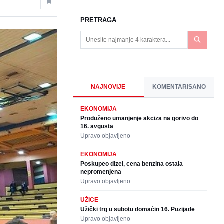
PRETRAGA
NAJNOVIJE
KOMENTARISANO
EKONOMIJA
Produženo umanjenje akciza na gorivo do
16. avgusta
Upravo objavljeno
EKONOMIJA
Poskupeo dizel, cena benzina ostala
nepromenjena
Upravo objavljeno
UŽICE
Užički trg u subotu domaćin 16. Puzijade
Upravo objavljeno