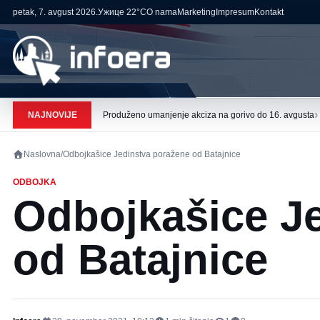
petak, 7. avgust 2026.
Ужице
22°C
O nama
Marketing
Impresum
Kontakt
›
NAJNOVIJE
Produženo umanjenje akciza na gorivo do 16. avgusta
Naslovna
/
Odbojkašice Jedinstva poražene od Batajnice
ODBOJKA
Odbojkašice J
od Batajnice