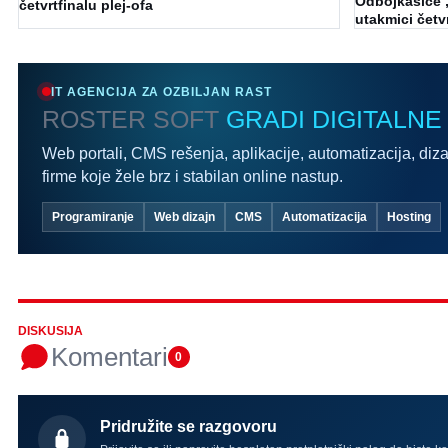
Odbojkašice „
četvrtfinalu plej-ofa
utakmici četvr
IT AGENCIJA ZA OZBILJAN RAST
ROSTER SOFT
GRADI DIGITALNE
Web portali, CMS rešenja, aplikacije, automatizacija, diza
firme koje žele brz i stabilan online nastup.
Programiranje
Web dizajn
CMS
Automatizacija
Hosting
DISKUSIJA
Komentari
0
Pridružite se razgovoru