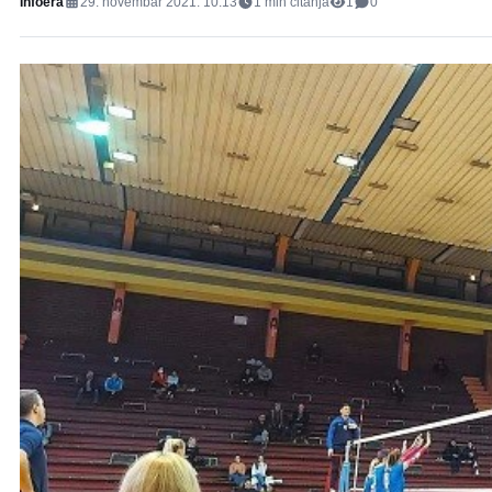
Infoera
29. novembar 2021. 10:13
1
min čitanja
1
0