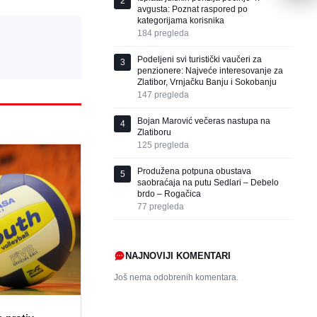
2
avgusta: Poznat raspored po
kategorijama korisnika
184
pregleda
Podeljeni svi turistički vaučeri za
3
penzionere: Najveće interesovanje za
Zlatibor, Vrnjačku Banju i Sokobanju
147
pregleda
Bojan Marović večeras nastupa na
4
Zlatiboru
125
pregleda
Produžena potpuna obustava
5
saobraćaja na putu Sedlari – Debelo
brdo – Rogačica
77
pregleda
NAJNOVIJI KOMENTARI
Još nema odobrenih komentara.