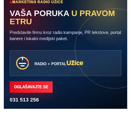
MARKETING RADIO UŽICE
VAŠA PORUKA
U PRAVOM
ETRU
Predstavite firmu kroz radio kampanje, PR tekstove, portal
banere i lokalni medijski paket.
Užice
RADIO + PORTAL
OGLAŠAVAJTE SE
031 513 256