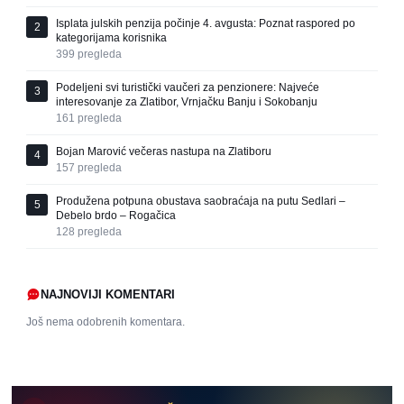
Isplata julskih penzija počinje 4. avgusta: Poznat raspored po
2
kategorijama korisnika
399
pregleda
Podeljeni svi turistički vaučeri za penzionere: Najveće
3
interesovanje za Zlatibor, Vrnjačku Banju i Sokobanju
161
pregleda
Bojan Marović večeras nastupa na Zlatiboru
4
157
pregleda
Produžena potpuna obustava saobraćaja na putu Sedlari –
5
Debelo brdo – Rogačica
128
pregleda
NAJNOVIJI KOMENTARI
Još nema odobrenih komentara.