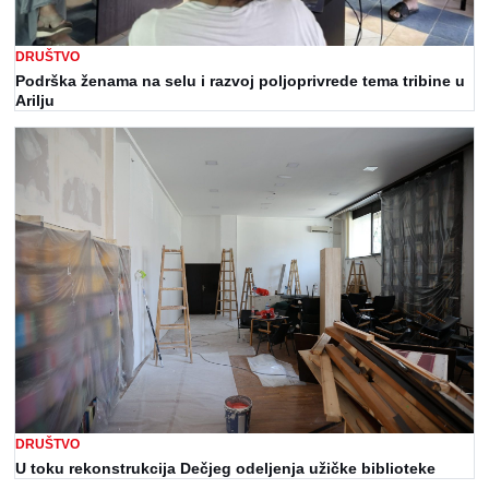
DRUŠTVO
Podrška ženama na selu i razvoj poljoprivrede tema tribine u
Arilju
DRUŠTVO
U toku rekonstrukcija Dečjeg odeljenja užičke biblioteke