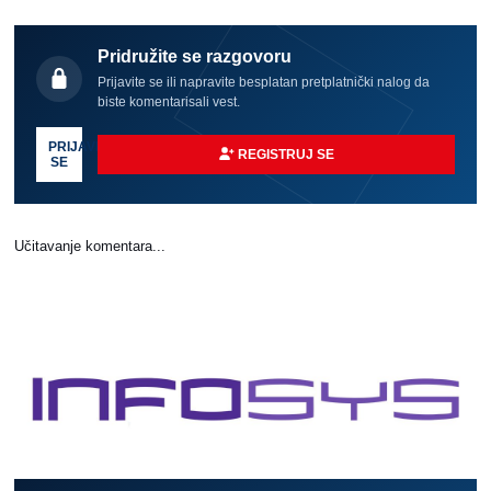
Pridružite se razgovoru
Prijavite se ili napravite besplatan pretplatnički nalog da
biste komentarisali vest.
PRIJAVI
REGISTRUJ SE
SE
Učitavanje komentara...