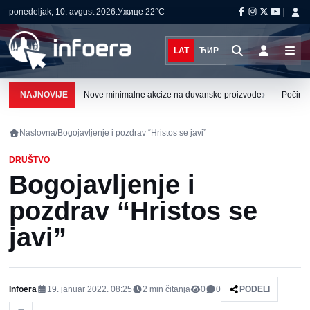
ponedeljak, 10. avgust 2026.
Ужице
22°C
LAT
ЋИР
›
NAJNOVIJE
Nove minimalne akcize na duvanske proizvode
Počinju
Naslovna
/
Bogojavljenje i pozdrav “Hristos se javi”
DRUŠTVO
Bogojavljenje i
pozdrav “Hristos se
javi”
Infoera
19. januar 2022. 08:25
2
min čitanja
0
0
PODELI