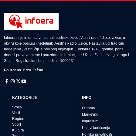
Infoera.rs je informativni portal medijske kuće „Vesti i radio“ d.o.o. Užice, u
okviru koje posluju i nedeljnik „Vesti“ i Radio Užice. Nastavljajući tradiciju
nedeljnika „Vesti“, čiji je prvi broj objavljen 1. oktobra 1941. godine, portal
donosi pravovremene i pouzdane informacije iz Užica, Zlatiborskog okruga i
Srbije. Registracioni broj medija: IN000231
Pouzdano. Brzo. Tačno.
KATEGORIJE
INFO
Srbija
O nama
Vesti
Marketing
Region
Impresum
Sport
Uslovi korišćenja
Kultura
Politika privatnosti