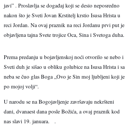
javi” . Proslavlja se događaj koji se desio neposredno
nakon što je Sveti Jovan Krstitelj krstio Isusa Hrista u
reci Jordan. Na ovaj praznik na reci Jordanu prvi put je
objavljena tajna Svete trojice Oca, Sina i Svetoga duha.
Prema predanju u bojavljenskoj noći otvorilo se nebo i
Sveti duh je sišao u obliku golubice na Isusa Hrista i sa
neba se čuo glas Boga „Ovo je Sin moj ljubljeni koji je
po mojoj volji“.
U narodu se na Bogojavljenje završavaju nekršteni
dani, dvanaest dana posle Božića, a ovaj praznik kod
nas slavi 19. januara. .