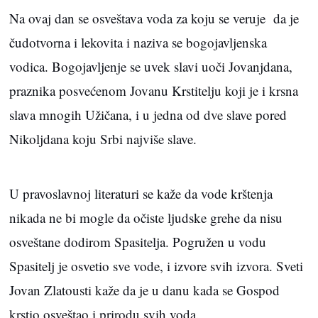
Na ovaj dan se osveštava voda za koju se veruje da je
čudotvorna i lekovita i naziva se bogojavljenska
vodica. Bogojavljenje se uvek slavi uoči Jovanjdana,
praznika posvećenom Jovanu Krstitelju koji je i krsna
slava mnogih Užičana, i u jedna od dve slave pored
Nikoljdana koju Srbi najviše slave.
U pravoslavnoj literaturi se kaže da vode krštenja
nikada ne bi mogle da očiste ljudske grehe da nisu
osveštane dodirom Spasitelja. Pogružen u vodu
Spasitelj je osvetio sve vode, i izvore svih izvora. Sveti
Jovan Zlatousti kaže da je u danu kada se Gospod
krstio osveštao i prirodu svih voda.