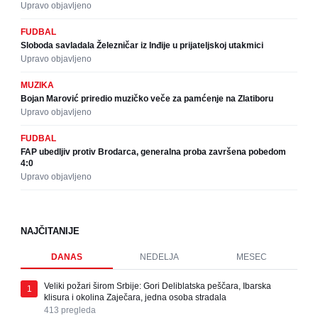
Upravo objavljeno
FUDBAL
Sloboda savladala Železničar iz Inđije u prijateljskoj utakmici
Upravo objavljeno
MUZIKA
Bojan Marović priredio muzičko veče za pamćenje na Zlatiboru
Upravo objavljeno
FUDBAL
FAP ubedljiv protiv Brodarca, generalna proba završena pobedom
4:0
Upravo objavljeno
NAJČITANIJE
DANAS
NEDELJA
MESEC
Veliki požari širom Srbije: Gori Deliblatska peščara, Ibarska
1
klisura i okolina Zaječara, jedna osoba stradala
413
pregleda