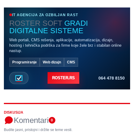
IT AGENCIJA ZA OZBILJAN RAST
ROSTER SOFT
GRADI
DIGITALNE SISTEME
Web portali, CMS rešenja, aplikacije, automatizacija, dizajn,
hosting i tehnička podrška za firme koje žele brz i stabilan online
nastup.
Programiranje
Web dizajn
CMS
064 478 8150
ROSTER.RS
DISKUSIJA
Komentari
0
Budite jasni, pristojni i držite se teme vesti.