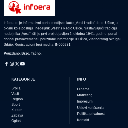
Infoera.rs je informativni portal medijske kuće „Vesti i radio“ d.o.o. Užice, u
okviru koje posluju i nedeljnik „Vesti“ i Radio Užice. Nastavljajući tradiciju
nedeljnika „Vesti“, čiji je prvi broj objavljen 1. oktobra 1941. godine, portal
donosi pravovremene i pouzdane informacije iz Užica, Zlatiborskog okruga i
Srbije. Registracioni broj medija: IN000231
Pouzdano. Brzo. Tačno.
KATEGORIJE
INFO
Srbija
O nama
Vesti
Marketing
Region
Impresum
Sport
Uslovi korišćenja
Kultura
Politika privatnosti
Zabava
Kontakt
Oglasi