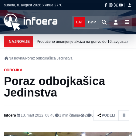
subota, 8. avgust 2026.
Ужице
27°C
LAT
ЋИР
›
NAJNOVIJE
Produženo umanjenje akciza na gorivo do 16. avgusta
Naslovna
/
Poraz odbojkašica Jedinstva
ODBOJKA
Poraz odbojkašica
Jedinstva
Infoera
13. mart 2022. 08:48
1
min čitanja
2
0
PODELI