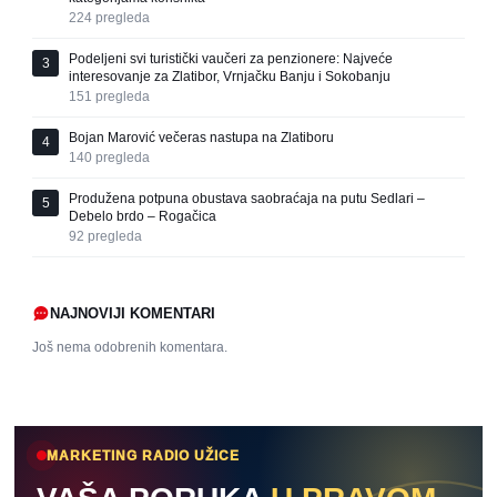
224
pregleda
Podeljeni svi turistički vaučeri za penzionere: Najveće
3
interesovanje za Zlatibor, Vrnjačku Banju i Sokobanju
151
pregleda
Bojan Marović večeras nastupa na Zlatiboru
4
140
pregleda
Produžena potpuna obustava saobraćaja na putu Sedlari –
5
Debelo brdo – Rogačica
92
pregleda
NAJNOVIJI KOMENTARI
Još nema odobrenih komentara.
MARKETING RADIO UŽICE