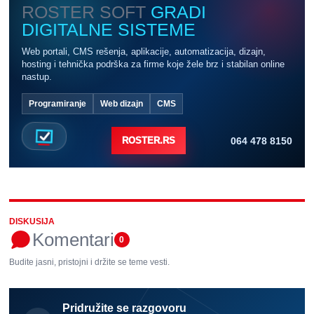
ROSTER SOFT
GRADI
DIGITALNE SISTEME
Web portali, CMS rešenja, aplikacije, automatizacija, dizajn,
hosting i tehnička podrška za firme koje žele brz i stabilan online
nastup.
Programiranje
Web dizajn
CMS
064 478 8150
ROSTER.RS
DISKUSIJA
Komentari
0
Budite jasni, pristojni i držite se teme vesti.
Pridružite se razgovoru