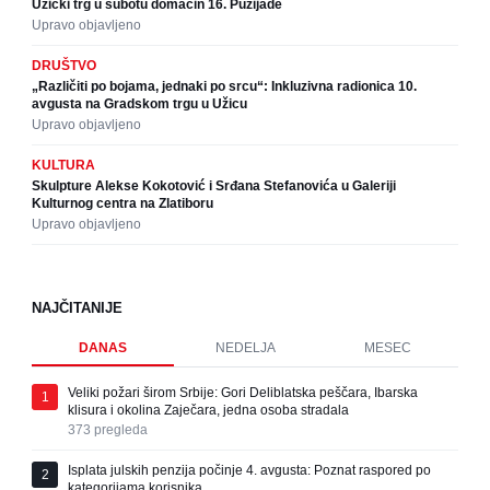
Užički trg u subotu domaćin 16. Puzijade
Upravo objavljeno
DRUŠTVO
„Različiti po bojama, jednaki po srcu“: Inkluzivna radionica 10.
avgusta na Gradskom trgu u Užicu
Upravo objavljeno
KULTURA
Skulpture Alekse Kokotović i Srđana Stefanovića u Galeriji
Kulturnog centra na Zlatiboru
Upravo objavljeno
NAJČITANIJE
DANAS
NEDELJA
MESEC
Veliki požari širom Srbije: Gori Deliblatska peščara, Ibarska
1
klisura i okolina Zaječara, jedna osoba stradala
373
pregleda
Isplata julskih penzija počinje 4. avgusta: Poznat raspored po
2
kategorijama korisnika