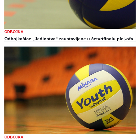
ODBOJKA
Odbojkašice „Jedinstva“ zaustavljene u četvrtfinalu plej-ofa
ODBOJKA