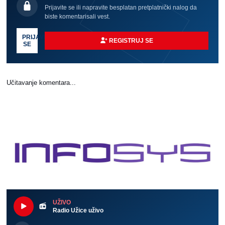
Prijavite se ili napravite besplatan pretplatnički nalog da
biste komentarisali vest.
PRIJAVI
REGISTRUJ SE
SE
Učitavanje komentara...
UŽIVO
Radio Užice uživo