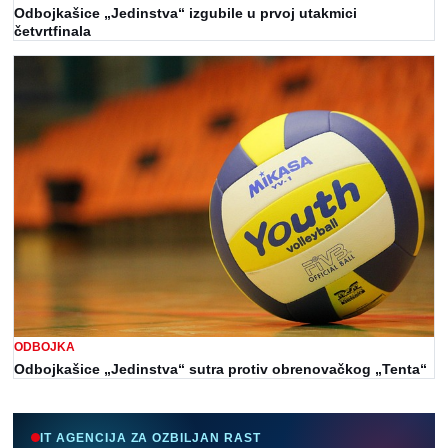
Odbojkašice „Jedinstva“ izgubile u prvoj utakmici
četvrtfinala
ODBOJKA
Odbojkašice „Jedinstva“ sutra protiv obrenovačkog „Tenta“
IT AGENCIJA ZA OZBILJAN RAST