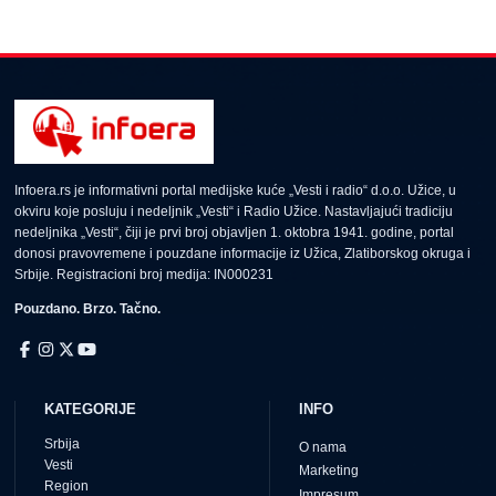
Infoera.rs je informativni portal medijske kuće „Vesti i radio“ d.o.o. Užice, u
okviru koje posluju i nedeljnik „Vesti“ i Radio Užice. Nastavljajući tradiciju
nedeljnika „Vesti“, čiji je prvi broj objavljen 1. oktobra 1941. godine, portal
donosi pravovremene i pouzdane informacije iz Užica, Zlatiborskog okruga i
Srbije. Registracioni broj medija: IN000231
Pouzdano. Brzo. Tačno.
KATEGORIJE
INFO
Srbija
O nama
Vesti
Marketing
Region
Impresum