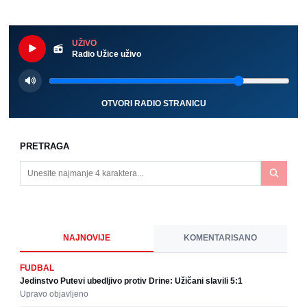
UŽIVO
Radio Užice uživo
OTVORI RADIO STRANICU
PRETRAGA
NAJNOVIJE
KOMENTARISANO
FUDBAL
Jedinstvo Putevi ubedljivo protiv Drine: Užičani slavili 5:1
Upravo objavljeno