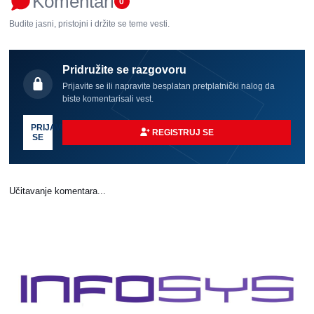
Komentari
0
Budite jasni, pristojni i držite se teme vesti.
Pridružite se razgovoru
Prijavite se ili napravite besplatan pretplatnički nalog da
biste komentarisali vest.
PRIJAVI
REGISTRUJ SE
SE
Učitavanje komentara...