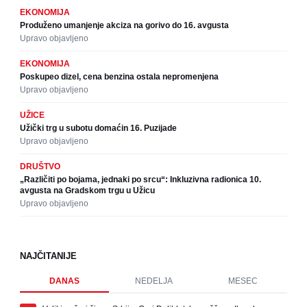
EKONOMIJA
Produženo umanjenje akciza na gorivo do 16. avgusta
Upravo objavljeno
EKONOMIJA
Poskupeo dizel, cena benzina ostala nepromenjena
Upravo objavljeno
UŽICE
Užički trg u subotu domaćin 16. Puzijade
Upravo objavljeno
DRUŠTVO
„Različiti po bojama, jednaki po srcu“: Inkluzivna radionica 10.
avgusta na Gradskom trgu u Užicu
Upravo objavljeno
NAJČITANIJE
DANAS
NEDELJA
MESEC