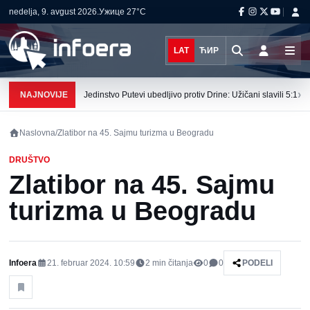
nedelja, 9. avgust 2026.
Ужице
27°C
LAT
ЋИР
›
NAJNOVIJE
Jedinstvo Putevi ubedljivo protiv Drine: Užičani slavili 5:1
Naslovna
/
Zlatibor na 45. Sajmu turizma u Beogradu
DRUŠTVO
Zlatibor na 45. Sajmu
turizma u Beogradu
Infoera
21. februar 2024. 10:59
2
min čitanja
0
0
PODELI