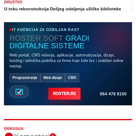
DRUŠTVO
U toku rekonstrukcija Dečjeg odeljenja užičke biblioteke
IT AGENCIJA ZA OZBILJAN RAST
ROSTER SOFT
GRADI
DIGITALNE SISTEME
Web portali, CMS rešenja, aplikacije, automatizacija, dizajn,
hosting i tehnička podrška za firme koje žele brz i stabilan online
nastup.
Programiranje
Web dizajn
CMS
064 478 8150
ROSTER.RS
DISKUSIJA