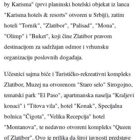
by Karisma" (prvi planinski hotelski objekat iz lanca
"Karisma hotels & resorts" otvoren u Srbiji), zatim
hoteli "Tornik", "Zlatibor", "Palisad", "Mona",
"Olimp" i "Buket", koji čine Zlatibor pravom
destinacijom za sadržajan odmor i vrhunsku
organizaciju poslovnih događaja.
Učesnici sajma biće i Turističko-rekreativni kompleks
Zlatibor, Muzej na otvorenom "Staro selo" Sirogojno,
tematski park "El Paso", apartmanska naselja "Kraljevi
konaci" i "Titova vila", hotel "Konak", Specijalna
bolnica "Čigota", "Velika Recepcija" hotel
"Montanova", te nedavno otvoreni kompleks "Queen
of Zlatibor". Ovo je prilika da široj javnosti predstave