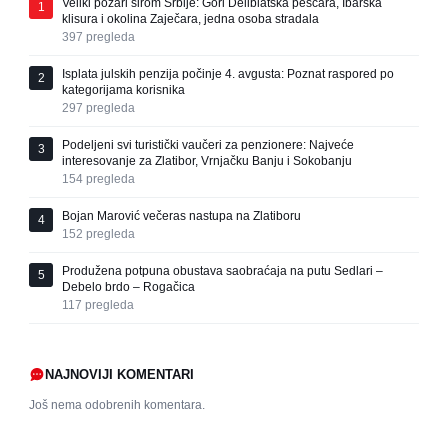
Veliki požari širom Srbije: Gori Deliblatska peščara, Ibarska
1
klisura i okolina Zaječara, jedna osoba stradala
397
pregleda
Isplata julskih penzija počinje 4. avgusta: Poznat raspored po
2
kategorijama korisnika
297
pregleda
Podeljeni svi turistički vaučeri za penzionere: Najveće
3
interesovanje za Zlatibor, Vrnjačku Banju i Sokobanju
154
pregleda
Bojan Marović večeras nastupa na Zlatiboru
4
152
pregleda
Produžena potpuna obustava saobraćaja na putu Sedlari –
5
Debelo brdo – Rogačica
117
pregleda
NAJNOVIJI KOMENTARI
Još nema odobrenih komentara.