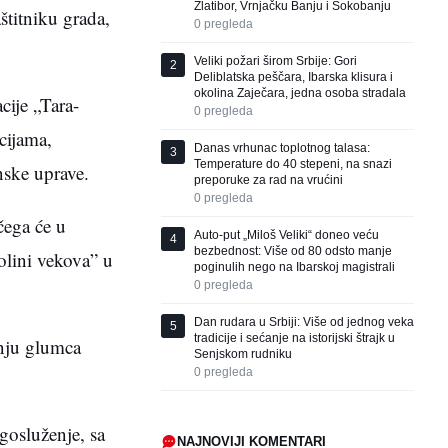
Zlatibor, Vrnjačku Banju i Sokobanju
štitniku grada,
0
pregleda
Veliki požari širom Srbije: Gori
2
Deliblatska peščara, Ibarska klisura i
okolina Zaječara, jedna osoba stradala
cije „Tara-
0
pregleda
cijama,
Danas vrhunac toplotnog talasa:
3
Temperature do 40 stepeni, na snazi
nske uprave.
preporuke za rad na vrućini
0
pregleda
čega će u
Auto-put „Miloš Veliki“ doneo veću
4
bezbednost: Više od 80 odsto manje
dolini vekova” u
poginulih nego na Ibarskoj magistrali
0
pregleda
Dan rudara u Srbiji: Više od jednog veka
5
tradicije i sećanje na istorijski štrajk u
enju glumca
Senjskom rudniku
0
pregleda
gosluženje, sa
NAJNOVIJI KOMENTARI