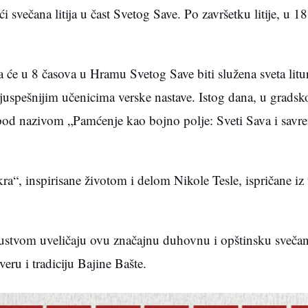
svečana litija u čast Svetog Save. Po završetku litije, u 18
 će u 8 časova u Hramu Svetog Save biti služena sveta litur
uspešnijim učenicima verske nastave. Istog dana, u gradskoj
pod nazivom „Pamćenje kao bojno polje: Sveti Sava i sav
a“, inspirisane životom i delom Nikole Tesle, ispričane iz
sustvom uveličaju ovu značajnu duhovnu i opštinsku svečan
eru i tradiciju Bajine Bašte.