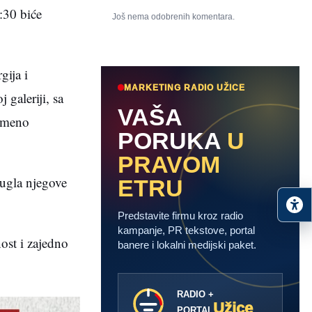
:30 biće
Još nema odobrenih komentara.
gija i
MARKETING RADIO UŽICE
 galeriji, sa
VAŠA
remeno
PORUKA
U
PRAVOM
 ugla njegove
ETRU
Predstavite firmu kroz radio
kampanje, PR tekstove, portal
ost i zajedno
banere i lokalni medijski paket.
RADIO +
Užice
PORTAL