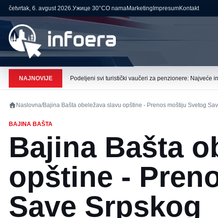
četvrtak, 6. avgust 2026.
Ужице
30°C
O nama
Marketing
Impresum
Kontakt
NAJNOVIJE
Podeljeni svi turistički vaučeri za penzionere: Najveće 
Naslovna
/
Bajina Bašta obeležava slavu opštine - Prenos moštiju Svetog Sa
BAJINA BAŠTA
Bajina Bašta o
opštine - Pren
Save Srpskog