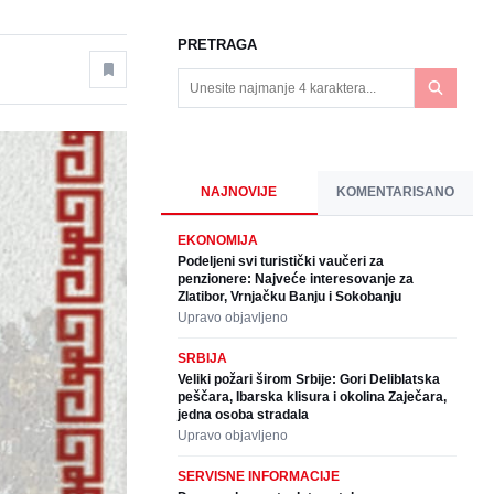
PRETRAGA
NAJNOVIJE
KOMENTARISANO
EKONOMIJA
Podeljeni svi turistički vaučeri za
penzionere: Najveće interesovanje za
Zlatibor, Vrnjačku Banju i Sokobanju
Upravo objavljeno
SRBIJA
Veliki požari širom Srbije: Gori Deliblatska
peščara, Ibarska klisura i okolina Zaječara,
jedna osoba stradala
Upravo objavljeno
SERVISNE INFORMACIJE