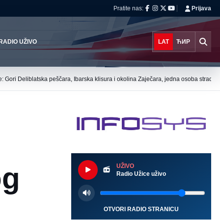
Pratite nas:
Prijava
RADIO UŽIVO
LAT
ЋИР
je: Gori Deliblatska peščara, Ibarska klisura i okolina Zaječara, jedna osoba stradal
og
UŽIVO
Radio Užice uživo
OTVORI RADIO STRANICU