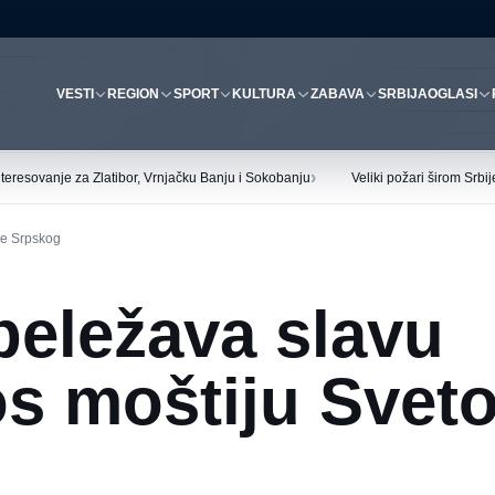
VESTI
REGION
SPORT
KULTURA
ZABAVA
SRBIJA
OGLASI
›
interesovanje za Zlatibor, Vrnjačku Banju i Sokobanju
Veliki požari širom Srbi
ve Srpskog
beležava slavu
os moštiju Svet