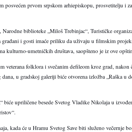
m posvećen prvom srpskom arhiepiskopu, prosvetitelju i za
 Narodne biblioteke „Miloš Trebinjac“, Turističke organiza
 građani i gosti imaće priliku da uživaju u filmskim projek
 kulturno-umetničkih društava, saopšteno je iz ove opšti
m veterana folklora i svečanim defileom kroz grad, nakon 
og dana, u gradskoj galeriji biće otvorena izložba „Raška u 
a“ biće upriličene besede Svetog Vladike Nikolaja u izvođ
istov“.
aja, kada će u Hramu Svetog Save biti služeno večernje bo