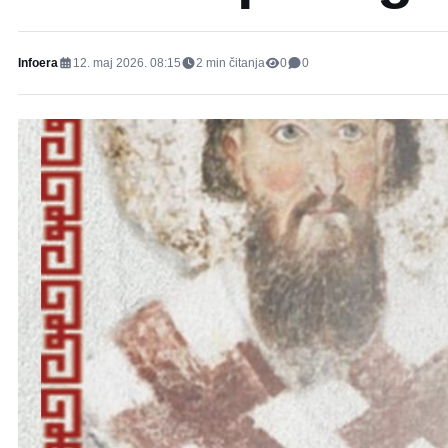
Infoera
12. maj 2026. 08:15
2
min čitanja
0
0