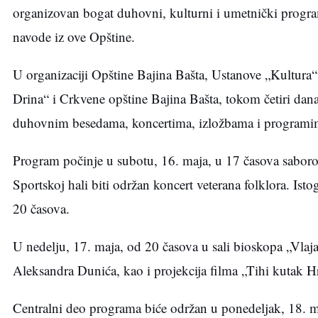
organizovan bogat duhovni, kulturni i umetnički progra
navode iz ove Opštine.
U organizaciji Opštine Bajina Bašta, Ustanove „Kultura“,
Drina“ i Crkvene opštine Bajina Bašta, tokom četiri dana
duhovnim besedama, koncertima, izložbama i programima
Program počinje u subotu, 16. maja, u 17 časova saboro
Sportskoj hali biti održan koncert veterana folklora. Ist
20 časova.
U nedelju, 17. maja, od 20 časova u sali bioskopa „Vlaj
Aleksandra Dunića, kao i projekcija filma „Tihi kutak Hr
Centralni deo programa biće održan u ponedeljak, 18. m