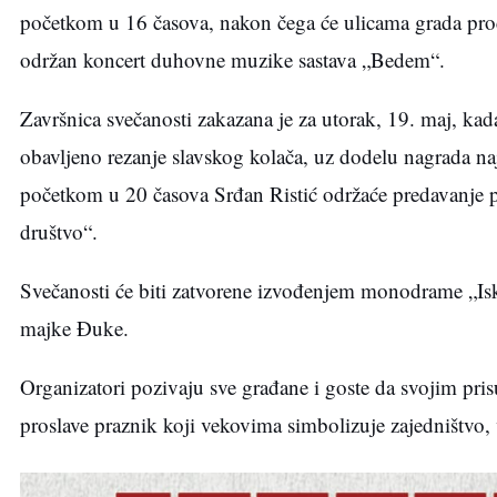
početkom u 16 časova, nakon čega će ulicama grada proći 
održan koncert duhovne muzike sastava „Bedem“.
Završnica svečanosti zakazana je za utorak, 19. maj, kada
obavljeno rezanje slavskog kolača, uz dodelu nagrada naj
početkom u 20 časova Srđan Ristić održaće predavanje 
društvo“.
Svečanosti će biti zatvorene izvođenjem monodrame „Iskr
majke Đuke.
Organizatori pozivaju sve građane i goste da svojim pri
proslave praznik koji vekovima simbolizuje zajedništvo, v