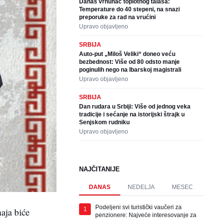
Danas vrhunac toplotnog talasa:
Temperature do 40 stepeni, na snazi
preporuke za rad na vrućini
Upravo objavljeno
SRBIJA
Auto-put „Miloš Veliki“ doneo veću
bezbednost: Više od 80 odsto manje
poginulih nego na Ibarskoj magistrali
Upravo objavljeno
SRBIJA
Dan rudara u Srbiji: Više od jednog veka
tradicije i sećanje na istorijski štrajk u
Senjskom rudniku
Upravo objavljeno
NAJČITANIJE
DANAS
NEDELJA
MESEC
Podeljeni svi turistički vaučeri za
1
aja biće
penzionere: Najveće interesovanje za