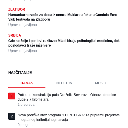
ZLATIBOR
Humanitarno veče za decu iz centra Multiart u fokusu Gondola Etno
Vajb festivala na Zlatiboru
Upravo objavljeno
SRBIJA
Gde se želje i poslovi razilaze: Mladi biraju psihologiju i medicinu, dok
poslodavci traže inženjere
Upravo objavljeno
NAJČITANIJE
DANAS
NEDELJA
MESEC
Počela rekonstrukcija puta Drežnik–Severovo: Obnova deonice
1
duge 2,7 kilometara
1
pregleda
Nova podrška kroz program "EU INTEGRA" za pripremu projekata
2
integralnog teritorijalnog razvoja
0
pregleda