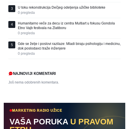
U toku rekonstrukcija Dečjeg odeljenja užičke biblioteke
3
0
pregleda
Humanitarno veče za decu iz centra Multiart u fokusu Gondola
4
Etno Vajb festivala na Zlatiboru
0
pregleda
Gde se želje i poslovi razilaze: Mladi biraju psihologiju i medicinu,
5
dok poslodavci traže inženjere
0
pregleda
NAJNOVIJI KOMENTARI
Još nema odobrenih komentara.
MARKETING RADIO UŽICE
VAŠA PORUKA
U PRAVOM