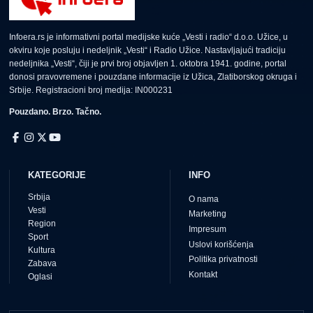
Infoera.rs je informativni portal medijske kuće „Vesti i radio“ d.o.o. Užice, u
okviru koje posluju i nedeljnik „Vesti“ i Radio Užice. Nastavljajući tradiciju
nedeljnika „Vesti“, čiji je prvi broj objavljen 1. oktobra 1941. godine, portal
donosi pravovremene i pouzdane informacije iz Užica, Zlatiborskog okruga i
Srbije. Registracioni broj medija: IN000231
Pouzdano. Brzo. Tačno.
KATEGORIJE
INFO
Srbija
O nama
Vesti
Marketing
Region
Impresum
Sport
Uslovi korišćenja
Kultura
Politika privatnosti
Zabava
Kontakt
Oglasi