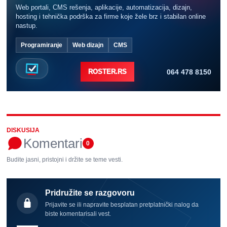
Web portali, CMS rešenja, aplikacije, automatizacija, dizajn,
hosting i tehnička podrška za firme koje žele brz i stabilan online
nastup.
Programiranje
Web dizajn
CMS
064 478 8150
ROSTER.RS
DISKUSIJA
Komentari
0
Budite jasni, pristojni i držite se teme vesti.
Pridružite se razgovoru
Prijavite se ili napravite besplatan pretplatnički nalog da
biste komentarisali vest.