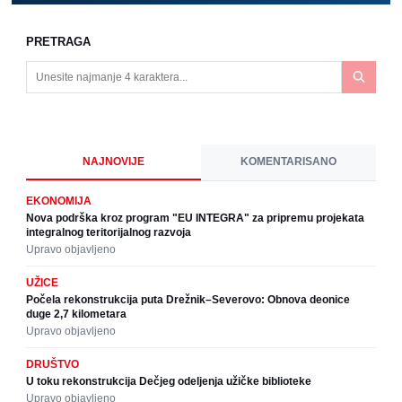
PRETRAGA
NAJNOVIJE
KOMENTARISANO
EKONOMIJA
Nova podrška kroz program "EU INTEGRA" za pripremu projekata
integralnog teritorijalnog razvoja
Upravo objavljeno
UŽICE
Počela rekonstrukcija puta Drežnik–Severovo: Obnova deonice
duge 2,7 kilometara
Upravo objavljeno
DRUŠTVO
U toku rekonstrukcija Dečjeg odeljenja užičke biblioteke
Upravo objavljeno