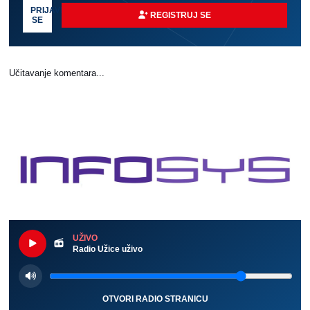
PRIJAVI
REGISTRUJ SE
SE
Učitavanje komentara...
UŽIVO
Radio Užice uživo
OTVORI RADIO STRANICU